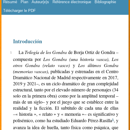
Résumé
Plan
Auteur(e)s
Référence électronique
Bibliographie
Télécharger le PDF
rien
Introducción
La
Trilogía de los Gondra
de Borja Ortiz de Gondra –
compuesta por
Los Gondra (una historia vasca)
,
Los
otros Gondra (relato vasco)
y
Los últimos Gondra
(memorias vascas)
, publicadas y estrenadas en el Centro
Dramático Nacional de Madrid respectivamente en 2017,
2019 y 2021–, es un ciclo dramático de gran complejidad
estructural, tanto por el elevado número de personajes (34
solo en la primera obra) como por la amplitud temporal –
más de un siglo– y por el juego que se establece entre la
realidad y la ficción. El subtítulo de cada una de ellas
–« historia
, « relato
y « memoria
– es significativo y
»
»
»
polisémico, como ha estudiado Eduardo Pérez-Rasilla
, y
1
avanza la idea de huella, tanto física como psíquica, que