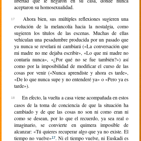
libertad que le negaron en su casa, donde nunca
aceptaron su homosexualidad.
Ahora bien, sus múltiples reflexiones sugieren una
evolución de la melancolía hacia la nostalgia, como
sugieren los títulos de las escenas. Muchas de ellas
vehiculan una pesadumbre producida por un pasado que
ya nunca se revelará ni cambiará («La conversación que
mi madre no me dejaba escribir», «Lo que mi madre no
contaría nunca», «¿Por qué no se fue también?») así
como por la imposibilidad de modificar el curso de las
cosas por venir («Nunca aprendiste y ahora es tarde»,
«De lo que nunca supe y no entenderé ya» o «Pero ya es
tarde»).
En efecto, la vuelta a casa viene acompañada en estos
casos de la toma de conciencia de que la situación ha
cambiado y de que las cosas no son ni como eran ni
como se desean, por lo que el recuerdo, ya sea real o
imaginario, se convierte en quimera imposible de
alcanzar: «Tú quieres recuperar algo que ya no existe. El
tiempo no vuelve»
. Ni el tiempo vuelve, ni Euskadi es
17