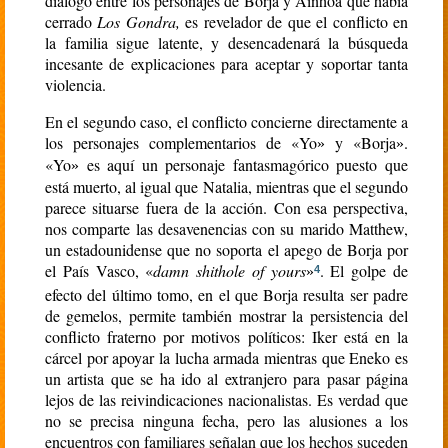
diálogo entre los personajes de Borja y Ainhoa que había
cerrado
Los Gondra,
es revelador de que el conflicto en
la familia sigue latente, y desencadenará la búsqueda
incesante de explicaciones para aceptar y soportar tanta
violencia.
En el segundo caso, el conflicto concierne directamente a
los personajes complementarios de «Yo
y «Borja
.
»
»
«Yo
es aquí un personaje fantasmagórico puesto que
»
está muerto, al igual que Natalia, mientras que el segundo
parece situarse fuera de la acción. Con esa perspectiva,
nos comparte las desavenencias con su marido Matthew,
un estadounidense que no soporta el apego de Borja por
el País Vasco, «
damn shithole of yours
. El golpe de
»
4
efecto del último tomo, en el que Borja resulta ser padre
de gemelos, permite también mostrar la persistencia del
conflicto fraterno por motivos políticos: Iker está en la
cárcel por apoyar la lucha armada mientras que Eneko es
un artista que se ha ido al extranjero para pasar página
lejos de las reivindicaciones nacionalistas. Es verdad que
no se precisa ninguna fecha, pero las alusiones a los
encuentros con familiares señalan que los hechos suceden