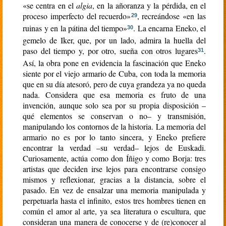
«se centra en el
algia
, en la añoranza y la pérdida, en el
proceso imperfecto del recuerdo»
, recreándose «en las
29
ruinas y en la pátina del tiempo»
. La encarna Eneko, el
30
gemelo de Iker, que, por un lado, admira la huella del
paso del tiempo y, por otro, sueña con otros lugares
.
31
Así, la obra pone en evidencia la fascinación que Eneko
siente por el viejo armario de Cuba, con toda la memoria
que en su día atesoró, pero de cuya grandeza ya no queda
nada. Considera que esa memoria es fruto de una
invención, aunque solo sea por su propia disposición –
qué elementos se conservan o no– y transmisión,
manipulando los contornos de la historia. La memoria del
armario no es por lo tanto sincera, y Eneko prefiere
encontrar la verdad –su verdad– lejos de Euskadi.
Curiosamente, actúa como don Íñigo y como Borja: tres
artistas que deciden irse lejos para encontrarse consigo
mismos y reflexionar, gracias a la distancia, sobre el
pasado. En vez de ensalzar una memoria manipulada y
perpetuarla hasta el infinito, estos tres hombres tienen en
común el amor al arte, ya sea literatura o escultura, que
consideran una manera de conocerse y de (re)conocer al