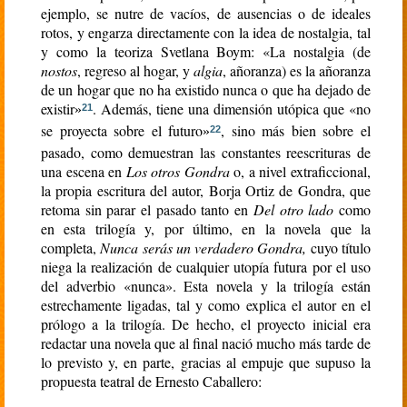
ejemplo, se nutre de vacíos, de ausencias o de ideales
rotos, y engarza directamente con la idea de nostalgia, tal
y como la teoriza Svetlana Boym: «La nostalgia (de
nostos
, regreso al hogar, y
algia
, añoranza) es la añoranza
de un hogar que no ha existido nunca o que ha dejado de
existir
. Además, tiene una dimensión utópica que «no
»
21
se proyecta sobre el futuro
, sino más bien sobre el
»
22
pasado, como demuestran las constantes reescrituras de
una escena en
Los otros Gondra
o, a nivel extraficcional,
la propia escritura del autor, Borja Ortiz de Gondra, que
retoma sin parar el pasado tanto en
Del otro lado
como
en esta trilogía y, por último, en la novela que la
completa,
Nunca serás un verdadero Gondra,
cuyo título
niega la realización de cualquier utopía futura por el uso
del adverbio «nunca». Esta novela y la trilogía están
estrechamente ligadas, tal y como explica el autor en el
prólogo a la trilogía. De hecho, el proyecto inicial era
redactar una novela que al final nació mucho más tarde de
lo previsto y, en parte, gracias al empuje que supuso la
propuesta teatral de Ernesto Caballero: