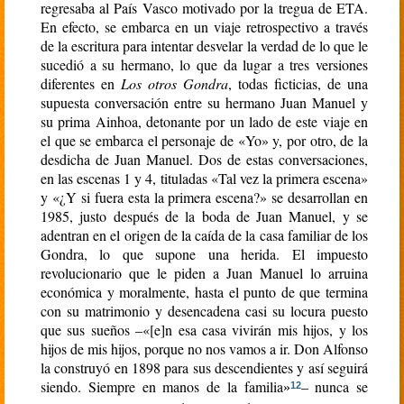
regresaba al País Vasco motivado por la tregua de ETA.
En efecto, se embarca en un viaje retrospectivo a través
de la escritura para intentar desvelar la verdad de lo que le
sucedió a su hermano, lo que da lugar a tres versiones
diferentes en
Los otros Gondra
, todas ficticias, de una
supuesta conversación entre su hermano Juan Manuel y
su prima Ainhoa, detonante por un lado de este viaje en
el que se embarca el personaje de «Yo» y, por otro, de la
desdicha de Juan Manuel. Dos de estas conversaciones,
en las escenas 1 y 4, tituladas «Tal vez la primera escena»
y «¿Y si fuera esta la primera escena?» se desarrollan en
1985, justo después de la boda de Juan Manuel, y se
adentran en el origen de la caída de la casa familiar de los
Gondra, lo que supone una herida. El impuesto
revolucionario que le piden a Juan Manuel lo arruina
económica y moralmente, hasta el punto de que termina
con su matrimonio y desencadena casi su locura puesto
que sus sueños –«[e]n esa casa vivirán mis hijos, y los
hijos de mis hijos, porque no nos vamos a ir. Don Alfonso
la construyó en 1898 para sus descendientes y así seguirá
siendo. Siempre en manos de la familia
– nunca se
»
12