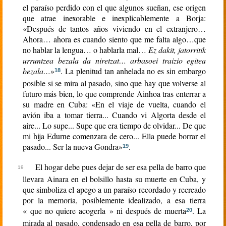
el paraíso perdido con el que algunos sueñan, ese origen
que atrae inexorable e inexplicablemente a Borja:
«Después de tantos años viviendo en el extranjero…
Ahora… ahora es cuando siento que me falta algo…que
no hablar la lengua… o hablarla mal…
Ez dakit, jatorritik
urruntzea bezala da niretzat… arbasoei traizio egitea
bezala…
»
. La plenitud tan anhelada no es sin embargo
18
posible si se mira al pasado, sino que hay que volverse al
futuro más bien, lo que comprende Ainhoa tras enterrar a
su madre en Cuba: «En el viaje de vuelta, cuando el
avión iba a tomar tierra... Cuando vi Algorta desde el
aire... Lo supe... Supe que era tiempo de olvidar... De que
mi hija Edurne comenzara de cero... Ella puede borrar el
pasado... Ser la nueva Gondra»
.
19
El hogar debe pues dejar de ser esa pella de barro que
llevara Ainara en el bolsillo hasta su muerte en Cuba, y
que simboliza el apego a un paraíso recordado y recreado
por la memoria, posiblemente idealizado, a esa tierra
« que no quiere acogerla » ni después de muerta
. La
20
mirada al pasado, condensado en esa pella de barro, por