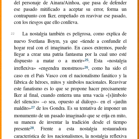
del personaje de Ainara/Ainhoa, que pasa de defender
ese pasado mitificado a aceptar su error, forma un
contrapunto con Iker, empeñado en reavivar ese pasado,
con los riesgos que ello conlleva.
La nostalgia también es peligrosa, como explica de
nuevo Svetlana Boym, ya que «tiende a confundir el
hogar real con el imaginario. En casos extremos, puede
llegar a crear una patria fantasma por la cual uno esté
dispuesto a matar o a morir
. Esta «nostalgia
»
25
irreflexiva» «engendra monstruos»
, como ha sido el
26
caso en el País Vasco con el nacionalismo fanático y la
fábrica de héroes, mitos y símbolos nacionales. Reavivar
este fanatismo es lo que se propone hacer precisamente
Iker al final, cuando entierra una urna vacía «[s]ímbolo
del silencio» –o sea, opuesto al diálogo– en el «jardín
maldito»
de los Gondra. Es su tentativa de imponer un
27
monumento de un pasado imaginado que se erija en mito,
su manera de inventar la tradición desde el tiempo
presente
. Frente a esta nostalgia restauradora
28
característica de los nacionalismos, la nostalgia reflexiva