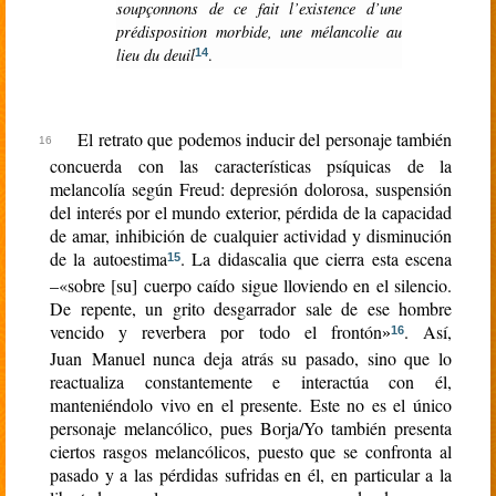
soupçonnons de ce fait l’existence d’une
prédisposition morbide, une mélancolie au
lieu du deuil
.
14
El retrato que podemos inducir del personaje también
concuerda con las características psíquicas de la
melancolía según Freud: depresión dolorosa, suspensión
del interés por el mundo exterior, pérdida de la capacidad
de amar, inhibición de cualquier actividad y disminución
de la autoestima
. La didascalia que cierra esta escena
15
–«sobre [su] cuerpo caído sigue lloviendo en el silencio.
De repente, un grito desgarrador sale de ese hombre
vencido y reverbera por todo el frontón
. Así,
»
16
Juan Manuel nunca deja atrás su pasado, sino que lo
reactualiza constantemente e interactúa con él,
manteniéndolo vivo en el presente. Este no es el único
personaje melancólico, pues Borja/Yo también presenta
ciertos rasgos melancólicos, puesto que se confronta al
pasado y a las pérdidas sufridas en él, en particular a la