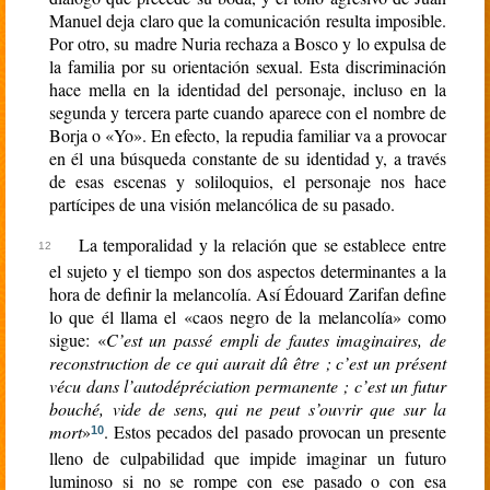
Manuel deja claro que la comunicación resulta imposible.
Por otro, su madre Nuria rechaza a Bosco y lo expulsa de
la familia por su orientación sexual. Esta discriminación
hace mella en la identidad del personaje, incluso en la
segunda y tercera parte cuando aparece con el nombre de
Borja o «Yo». En efecto, la repudia familiar va a provocar
en él una búsqueda constante de su identidad y, a través
de esas escenas y soliloquios, el personaje nos hace
partícipes de una visión melancólica de su pasado.
La temporalidad y la relación que se establece entre
el sujeto y el tiempo son dos aspectos determinantes a la
hora de definir la melancolía. Así Édouard Zarifan define
lo que él llama el «caos negro de la melancolía» como
sigue: «
C’est un passé empli de fautes imaginaires, de
reconstruction de ce qui aurait dû être ; c’est un présent
vécu dans l’autodépréciation permanente ; c’est un futur
bouché, vide de sens, qui ne peut s’ouvrir que sur la
mort
»
. Estos pecados del pasado provocan un presente
10
lleno de culpabilidad que impide imaginar un futuro
luminoso si no se rompe con ese pasado o con esa