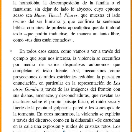
la homofobia, la descomposición de la familia o el
fanatismo, sin dejar de lado lo abyecto, cuyo epítome
acaso sea
Mane, Thecel, Phares
, que muestra el lado
oscuro del ser humano y que confirma la sentencia
bíblica con aires de profecía apocalíptica que da título al
texto –que podría traducirse, de manera un tanto libre,
como «tus días están contados
.
»
En todos esos casos, como vamos a ver a través del
ejemplo que aquí nos interesa, la violencia se escenifica
por medio de varios dispositivos autónomos que
completan el texto fuente. Así, mecanismos como
proyecciones o ruidos estridentes redoblan la puesta en
enunciación, en particular en la representación de
Los
otros Gondra
a través de las imágenes del frontón con
sus dianas, amenazas y desconchaduras, que revelan las
cicatrices sobre el propio paisaje físico, el ruido seco y
fuerte de la pelota al golpear la pared o los sonotopos de
la tormenta. En otros momentos, la violencia se explicita
a través del discurso, como en la didascalia «Se escuchan
en la calle una explosión y ruidos de cristales rotos. Los
6