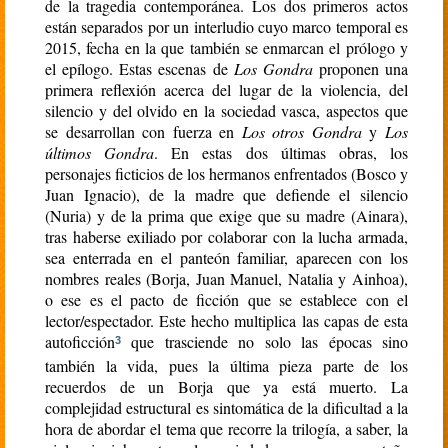
de la tragedia contemporánea. Los dos primeros actos
están separados por un interludio cuyo marco temporal es
2015, fecha en la que también se enmarcan el prólogo y
el epílogo. Estas escenas de
Los Gondra
proponen una
primera reflexión acerca del lugar de la violencia, del
silencio y del olvido en la sociedad vasca, aspectos que
se desarrollan con fuerza en
Los otros Gondra
y
Los
últimos Gondra
. En estas dos últimas obras, los
personajes ficticios de los hermanos enfrentados (Bosco y
Juan Ignacio), de la madre que defiende el silencio
(Nuria) y de la prima que exige que su madre (Ainara),
tras haberse exiliado por colaborar con la lucha armada,
sea enterrada en el panteón familiar, aparecen con los
nombres reales (Borja, Juan Manuel, Natalia y Ainhoa),
o ese es el pacto de ficción que se establece con el
lector/espectador. Este hecho multiplica las capas de esta
autoficción
que trasciende no solo las épocas sino
3
también la vida, pues la última pieza parte de los
recuerdos de un Borja que ya está muerto. La
complejidad estructural es sintomática de la dificultad a la
hora de abordar el tema que recorre la trilogía, a saber, la