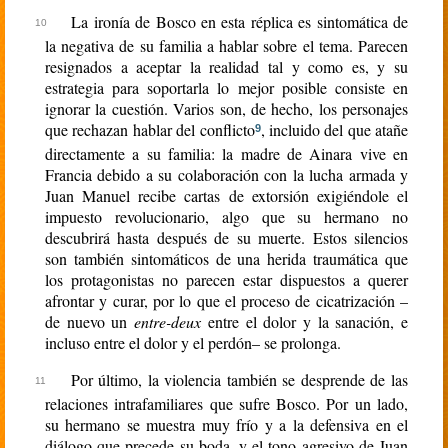
La ironía de Bosco en esta réplica es sintomática de
la negativa de su familia a hablar sobre el tema. Parecen
resignados a aceptar la realidad tal y como es, y su
estrategia para soportarla lo mejor posible consiste en
ignorar la cuestión. Varios son, de hecho, los personajes
que rechazan hablar del conflicto
, incluido del que atañe
9
directamente a su familia: la madre de Ainara vive en
Francia debido a su colaboración con la lucha armada y
Juan Manuel recibe cartas de extorsión exigiéndole el
impuesto revolucionario, algo que su hermano no
descubrirá hasta después de su muerte. Estos silencios
son también sintomáticos de una herida traumática que
los protagonistas no parecen estar dispuestos a querer
afrontar y curar, por lo que el proceso de cicatrización –
de nuevo un
entre-deux
entre el dolor y la sanación, e
incluso entre el dolor y el perdón– se prolonga.
Por último, la violencia también se desprende de las
relaciones intrafamiliares que sufre Bosco. Por un lado,
su hermano se muestra muy frío y a la defensiva en el
diálogo que precede su boda, y el tono agresivo de Juan