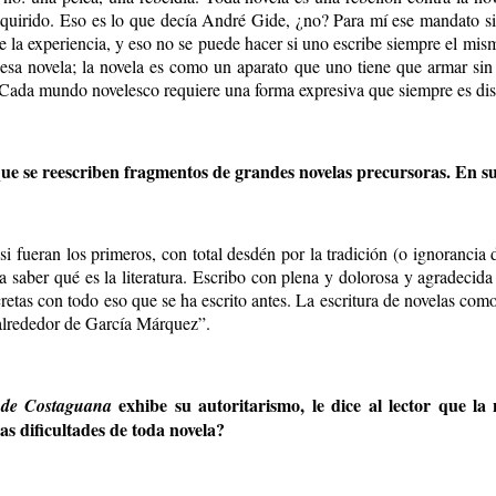
irido. Eso es lo que decía André Gide, ¿no? Para mí ese mandato sigue
 de la experiencia, y eso no se puede hacer si uno escribe siempre el mi
r esa novela; la novela es como un aparato que uno tiene que armar si
Cada mundo novelesco requiere una forma expresiva que siempre es disti
e se reescriben fragmentos de grandes novelas precursoras. En su c
 fueran los primeros, con total desdén por la tradición (o ignorancia 
a saber qué es la literatura. Escribo con plena y dolorosa y agradecida
etas con todo eso que se ha escrito antes. La escritura de novelas com
alrededor de García Márquez”.
exhibe su autoritarismo, le dice al lector que la
a de Costaguana
as dificultades de toda novela?