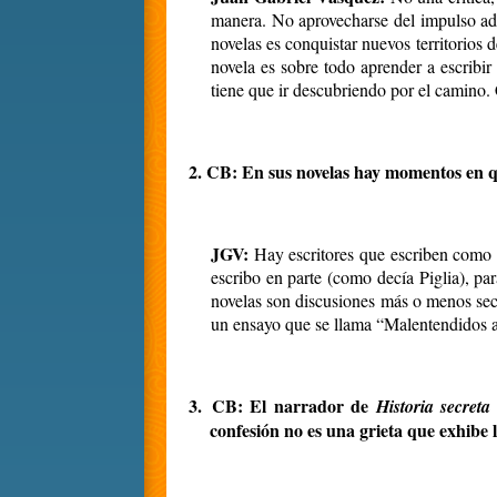
manera. No aprovecharse del impulso adqu
novelas es conquistar nuevos territorios
novela es sobre todo aprender a escribi
tiene que ir descubriendo por el camino.
2.
CB:
En sus novelas hay momentos en qu
JGV:
Hay escritores que escriben como si
escribo en parte (como decía Piglia), par
novelas son discusiones más o menos secr
un ensayo que se llama “Malentendidos 
3.
CB:
El narrador de
Historia secret
confesión no es una grieta que exhibe l