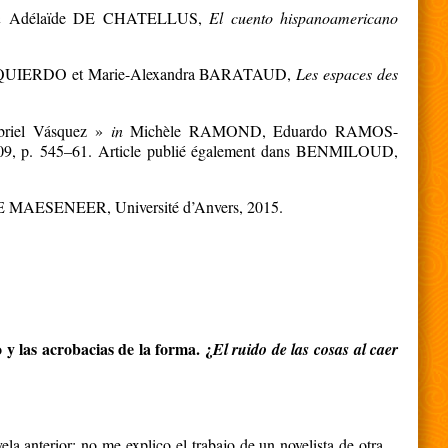
n
Adélaïde
DE
CHATELLUS,
El cuento hispanoamericano
UIERDO et Marie-Alexandra BARATAUD,
Les espaces des
briel Vásquez »
in
Michèle RAMOND, Eduardo RAMOS-
2009, p. 545–61. Article publié également dans BENMILOUD,
 MAESENEER, Université d’Anvers, 2015.
 y las acrobacias de la forma.
¿
El ruido de las cosas al caer
ela anterior: no me explico el trabajo de un novelista de otra