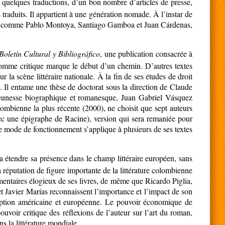
 quelques traductions, d’un bon nombre d’articles de presse,
traduits. Il appartient à une génération nomade. À l’instar de
, comme Pablo Montoya, Santiago Gamboa et Juan Cárdenas,
Boletín Cultural y Bibliográfico
, une publication consacrée à
 comme critique marque le début d’un chemin. D’autres textes
ur la scène littéraire nationale. À la fin de ses études de droit
x. Il entame une thèse de doctorat sous la direction de Claude
sa jeunesse biographique et romanesque, Juan Gabriel Vásquez
olombienne la plus récente (2000), ne choisit que sept auteurs
vec une épigraphe de Racine), version qui sera remaniée pour
e mode de fonctionnement s’applique à plusieurs de ses textes
va étendre sa présence dans le champ littéraire européen, sans
a réputation de figure importante de la littérature colombienne
mentaires élogieux de ses livres, de même que Ricardo Piglia,
 Javier Marías reconnaissent l’importance et l’impact de son
eption américaine et européenne. Le pouvoir économique de
uvoir critique des réflexions de l’auteur sur l’art du roman,
s la littérature mondiale.