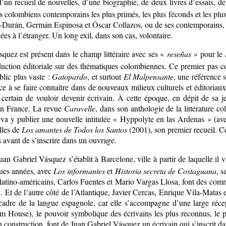
un recueil de nouvelles, d’une biographie, de deux livres d’essais, de
 colombiens contemporains les plus primés, les plus féconds et les plus 
-Durán, Germán Espinosa et Óscar Collazos, ou de ses contemporains
es à l’étranger. Un long exil, dans son cas, volontaire.
quez est présent dans le champ littéraire avec ses «
reseñas
» pour le
roduction éditoriale sur des thématiques colombiennes. Ce premier pas
blic plus vaste :
Gatopardo
, et surtout
El Malpensante
, une référence s
nce à se faire connaître dans de nouveaux milieux culturels et éditoriau
er, certain de vouloir devenir écrivain. À cette époque, en dépit de 
 en France. La revue
Caravelle
, dans son anthologie de la littérature c
i va y publier une nouvelle intitulée « Hyppolyte en las Ardenas » (a
lles de
Los amantes de Todos los Santos
(2001), son premier recueil. C
ns avant de s’inscrire dans un ouvrage.
an Gabriel Vásquez s’établit à Barcelone, ville à partir de laquelle il 
ques années, avec
Los informantes
et
Historia secreta de Costaguana
, s
rs latino-américains, Carlos Fuentes et Mario Vargas Llosa, font des com
 de l’autre côté de l’Atlantique, Javier Cercas, Enrique Vila-Matas et
cadre de la langue espagnole, car elle s’accompagne d’une large réc
om House), le pouvoir symbolique des écrivains les plus reconnus, le po
n construction, font de Juan Gabriel Vásquez un écrivain qui s’inscrit dan