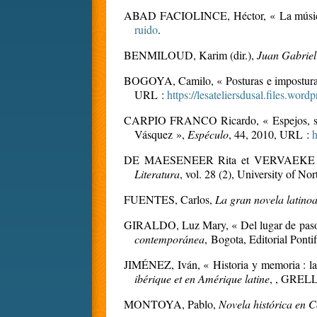
ABAD FACIOLINCE, Héctor,
«
La músi
ruido
.
BENMILOUD, Karim (dir.),
Juan Gabriel
BOGOYA, Camilo, «
Posturas e impostura
URL :
https://lesateliersdusal.files.wo
CARPIO FRANCO Ricardo, « Espejos, simul
Vásquez »,
Espéculo
, 44, 2010, URL :
h
DE MAESENEER Rita et VERVAEKE 
Literatura
, vol. 28 (2), University of N
FUENTES, Carlos,
La gran novela latino
GIRALDO, Luz Mary, « Del lugar de paso 
contemporánea
, Bogota, Editorial Ponti
JIMÉNEZ, Iván, « Historia y memoria : l
ibérique et en Amérique latine
, , GRELL
MONTOYA, Pablo,
Novela histórica en 