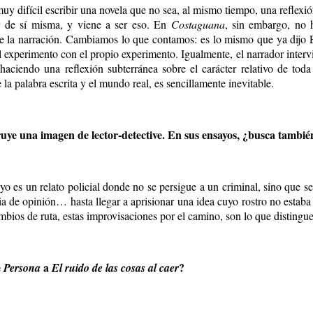
y difícil escribir una novela que no sea, al mismo tiempo, una reflexió
ar de sí misma, y viene a ser eso. En
Costaguana
, sin embargo, no 
 de la narración. Cambiamos lo que contamos: es lo mismo que ya dij
l experimento con el propio experimento. Igualmente, el narrador intervi
aciendo una reflexión subterránea sobre el carácter relativo de tod
e la palabra escrita y el mundo real, es sencillamente inevitable.
truye una imagen de lector-detective. En sus ensayos, ¿busca tambi
o es un relato policial donde no se persigue a un criminal, sino que se 
ia de opinión… hasta llegar a aprisionar una idea cuyo rostro no estaba 
ambios de ruta, estas improvisaciones por el camino, son lo que distingue
e
a
?
Persona
El ruido de las cosas al caer