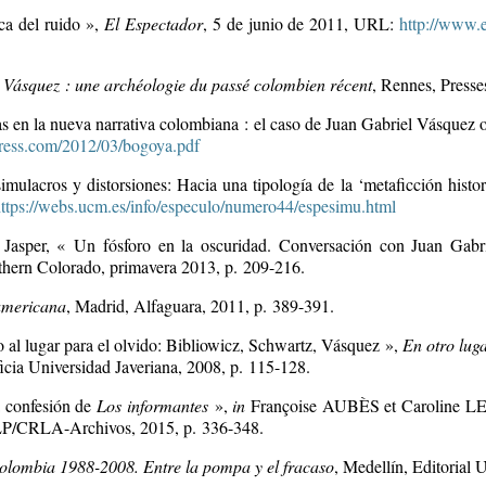
ca del ruido
»
,
El Espectador
, 5 de junio de 2011, URL:
http://www.
 Vásquez : une archéologie du passé colombien récent
, Rennes, Presse
s en la nueva narrativa colombiana : el caso de Juan Gabriel Vásquez o 
rdpress.com/2012/03/bogoya.pdf
acros y distorsiones: Hacia una tipología de la ‘metaficción histor
ttps://webs.ucm.es/info/especulo/numero44/espesimu.html
Jasper,
« Un fósforo en la oscuridad. Conversación con Juan Gab
orthern Colorado, primavera 2013, p. 209-216.
americana
, Madrid, Alfaguara, 2011, p. 389-391.
al lugar para el olvido: Bibliowicz, Schwartz, Vásquez »,
En otro lug
ﬁ
cia Universidad Javeriana, 2008, p. 115-128.
a confesión de
Los informantes
»,
in
Françoise AUBÈS et Caroline L
P/CRLA-Archivos, 2015, p. 336-348.
Colombia 1988-2008. Entre la pompa y el fracaso
, Medellín, Editorial 