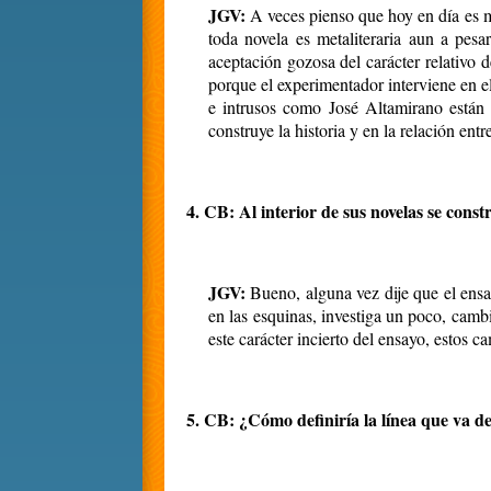
JGV:
A veces pienso que hoy en día es mu
toda novela es metaliteraria aun a pes
aceptación gozosa del carácter relativo
porque el experimentador interviene en e
e intrusos como José Altamirano están h
construye la historia y en la relación entr
4.
CB:
Al interior de sus novelas se cons
JGV:
Bueno, alguna vez dije que el ensay
en las esquinas, investiga un poco, camb
este carácter incierto del ensayo, estos c
5.
CB: ¿Cómo definiría la línea que va d