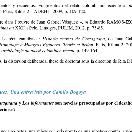
entos y recuentos. Fragmentos del relato colombiano reciente »,
i
o-Paris, Rilma 2 – ADEHL, 2009, p. 109-120.
libre dans l’œuvre de Juan Gabriel Vásquez »,
in
Eduardo RAMOS-IZQ
e
aines au
XXI
siècle, Limoges, PULIM, 2012, p. 75-85.
e récit cannibale :
Historia secreta de Costaguana
, de Juan Ga
Hommage à Milagros Ezquerro. Téorie et ﬁction
, Paris, Rilma 2, 
 archéologie du passé colombien récent
, p. 149-164.
a distorsión deliberada, thèse de doctorat sous la direction de Rita
DE
uez. Una entrevista por Camilo Bogoya
y
son novelas preocupadas por el desafío
ostaguana
Los informantes
teriores?
 no: una pelea, una rebeldía.
Toda novela es una rebelión contra la nov