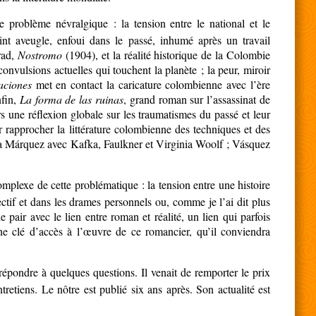
 problème névralgique : la tension entre le national et le
nt aveugle, enfoui dans le passé, inhumé après un travail
rad,
Nostromo
(1904), et la réalité historique de la Colombie
convulsions actuelles qui touchent la planète ; la peur, miroir
aciones
met en contact la caricature colombienne avec l’ère
nfin,
La forma de las ruinas
, grand roman sur l’assassinat de
s une réflexion globale sur les traumatismes du passé et leur
 rapprocher la littérature colombienne des techniques et des
arcía Márquez avec Kafka, Faulkner et Virginia Woolf ; Vásquez
plexe de cette problématique : la tension entre une histoire
ctif et dans les drames personnels ou, comme je l’ai dit plus
e pair avec le lien entre roman et réalité, un lien qui parfois
’une clé d’accès à l’œuvre de ce romancier, qu’il conviendra
pondre à quelques questions. Il venait de remporter le prix
retiens. Le nôtre est publié six ans après. Son actualité est