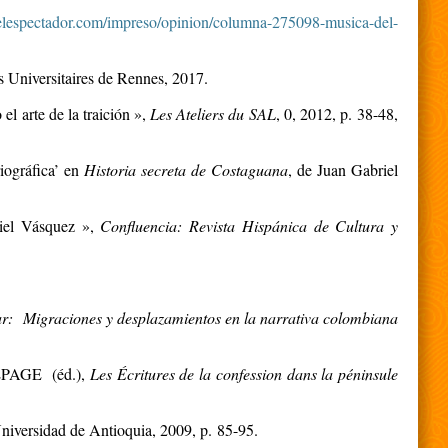
elespectador.com/impreso/opinion/columna-275098-musica-del-
s Universitaires de Rennes, 2017.
el arte de la traición
»,
Les Ateliers du SAL
, 0, 2012, p. 38-48,
iográfica’ en
Historia secreta de Costaguana
, de Juan Gabriel
riel Vásquez »,
Confluencia: Revista Hispánica de Cultura y
ar: Migraciones y desplazamientos en la narrativa colombiana
EPAGE (éd.),
Les Écritures de la confession dans la péninsule
Universidad de Antioquia, 2009, p.
85-95.