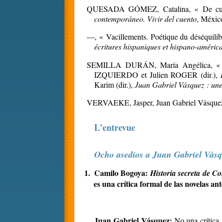
QUESADA GÓMEZ, Catalina,
«
De cu
contemporáneo. Vivir del cuento
, Méxic
—, « Vacillements. Poétique du déséqui
écritures hispaniques et hispano-améric
SEMILLA DURÁN, María Angélica, « L
IZQUIERDO et Julien ROGER (dir.),
Karim (dir.),
Juan Gabriel Vásquez : une
VERVAEKE, Jasper, Juan Gabriel Vásquez: l
L’entrevue
Ocho asedios a Juan Gabriel Vásq
1.
Camilo Bogoya:
Historia secreta de C
es una crítica formal de las novelas an
Juan Gabriel Vásquez:
No una crítica,