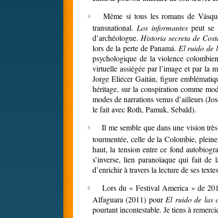
Même si tous les romans de Vásquez 
transnational.
Los informantes
peut se l
d’archéologue.
Historia secreta de Cos
lors de la perte de Panamá.
El ruido de 
psychologique de la violence colombienn
virtuelle assiégée par l’image et par la 
Jorge Eliécer Gaitán, figure emblématiqu
héritage, sur la conspiration comme moda
modes de narrations venus d’ailleurs (Jos
le fait avec Roth, Pamuk, Sebald).
Il me semble que dans une vision très
tourmentée, celle de la Colombie, pleine
haut, la tension entre ce fond autobiogra
s’inverse, lien paranoïaque qui fait de
d’enrichir à travers la lecture de ses text
Lors du « Festival America » de 2012
Alfaguara (2011) pour
El ruido de las 
pourtant incontestable. Je tiens à remerc