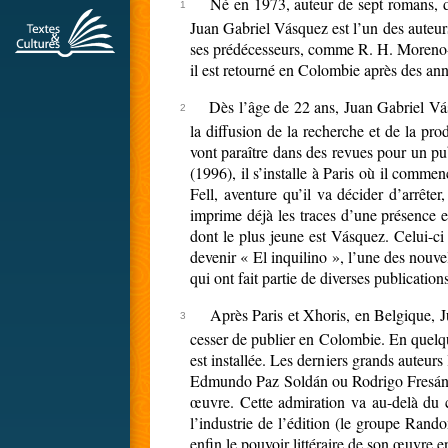
Né en 1973, auteur de sept romans, d’
Juan Gabriel Vásquez est l’un des auteurs
ses prédécesseurs, comme R. H. Moreno
il est retourné en Colombie après des anné
Dès l’âge de 22 ans, Juan Gabriel Vás
la diffusion de la recherche et de la p
vont paraître dans des revues pour un pu
(1996), il s’installe à Paris où il comme
Fell, aventure qu’il va décider d’arrêt
imprime déjà les traces d’une présence
dont le plus jeune est Vásquez. Celui-c
devenir « El inquilino », l’une des nouve
qui ont fait partie de diverses publicatio
Après Paris et Xhoris, en Belgique, Ju
cesser de publier en Colombie. En quel
est installée. Les derniers grands auteu
Edmundo Paz Soldán ou Rodrigo Fresán. Et
œuvre. Cette admiration va au-delà du 
l’industrie de l’édition (le groupe Rand
enfin le pouvoir littéraire de son œuvre e