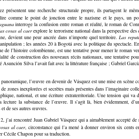
présentent une recherche structurale propre, ils partagent le même
ire comme le point de jonction entre le nazisme et le pays, un poi
taguana
interroge la confusion entre roman et réalité, le roman de Con
las cosas al caer
explore le terrorisme national dans la perspective des 
e, devient une peur ancrée dans n’importe quel territoire.
Las reput
manipulation ; les années 20 à Bogotá avec la politique du spectacle. E
e de l’histoire colombienne, est une tentative pour mener le roman ver
lité de construction des nouveaux récits nationaux, une tentative pour
é Asunción Silva l’avait fait avec la littérature française ; Gabriel G
 panoramique, l’œuvre en devenir de Vásquez est une mise en scène com
 de zones inexplorées et secrètes mais présentes dans l’imaginaire colle
phique, national, et une écriture extraterritoriale. Une tension qui va d
 la lecture la substance de l’œuvre. Il s’agit là, bien évidemment, d
es et de ses autres œuvres.
, j’ai rencontré Juan Gabriel Vásquez qui a aimablement accepté de ré
cosas al caer
, circonstance qui l’a mené à donner environ six cents ent
ier Cécile Chapon pour sa traduction.