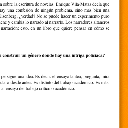
n sobre la escritura de novelas. Enrique Vila-Matas decía que
hay una confesión de ningún problema, sino más bien una
o Eisenberg, ¿verdad? No se puede hacer un experimento puro
ene y cambia lo narrado al narrarlo. Los narradores altaneros
a narración; esto, en un libro que quiere pensar en cómo se
én construir un género donde hay una intriga policiaca?
persigue una idea. Es decir: el ensayo tantea, pregunta, mira
claro desde antes. Es distinto del trabajo académico. Es más:
 al ensayo del trabajo crítico o académico.