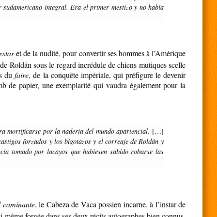
 sudamericano integral. Era el primer mestizo y no había
estar
et de la nudité, pour convertir ses hommes à l’Amérique
o de Roldán sous le regard incrédule de chiens mutiques scelle
es du
faire
, de la conquête impériale, qui préfigure le devenir
mb de papier, une exemplarité qui vaudra également pour la
a mortificarse por la nadería del mundo apariencial.
[…]
stigos forzados y los bigotazos y el correaje de Roldán y
cia tomado por lacayos que hubiesen sabido robarse las
l caminante
, le Cabeza de Vaca possien incarne, à l’instar de
lui-même forgée dans ses deux récits autographes bien connus,