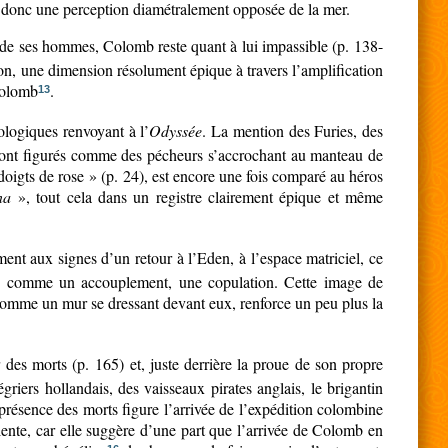
 donc une perception diamétralement opposée de la mer.
t de ses hommes, Colomb reste quant à lui impassible (p. 138-
tion, une dimension résolument épique à travers l’amplification
olomb
.
13
ologiques renvoyant à l’
Odyssée
. La mention des Furies, des
s sont figurés comme des pécheurs s’accrochant au manteau de
oigts de rose » (p. 24), est encore une fois comparé au héros
na
», tout cela dans un registre clairement épique et même
ent aux signes d’un retour à l’Eden, à l’espace matriciel, ce
esque comme un accouplement, une copulation. Cette image de
 comme un mur se dressant devant eux, renforce un peu plus la
des morts (p. 165) et, juste derrière la proue de son propre
griers hollandais, des vaisseaux pirates anglais, le brigantin
résence des morts figure l’arrivée de l’expédition colombine
lente, car elle suggère d’une part que l’arrivée de Colomb en