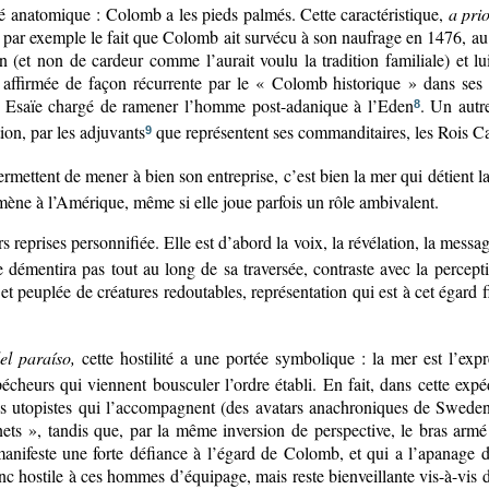
sité anatomique : Colomb a les pieds palmés. Cette caractéristique,
a prio
par exemple le fait que Colomb ait survécu à son naufrage en 1476, au l
(et non de cardeur comme l’aurait voulu la tradition familiale) et lui 
, affirmée de façon récurrente par le « Colomb historique » dans ses
e Esaïe chargé de ramener l’homme post-adanique à l’Eden
. Un autr
8
tion, par les adjuvants
que représentent ses commanditaires, les Rois C
9
ermettent de mener à bien son entreprise, c’est bien la mer qui détient l
e mène à l’Amérique, même si elle joue parfois un rôle ambivalent.
rs reprises personnifiée. Elle est d’abord la voix, la révélation, la mes
 démentira pas tout au long de sa traversée, contraste avec la percept
 peuplée de créatures redoutables, représentation qui est à cet égard
el paraíso,
cette hostilité a une portée symbolique : la mer est l’exp
écheurs qui viennent bousculer l’ordre établi. En fait, dans cette exp
s utopistes qui l’accompagnent (des avatars anachroniques de Sweden
ets », tandis que, par la même inversion de perspective, le bras armé 
manifeste une forte défiance à l’égard de Colomb, et qui a l’apanage de
onc hostile à ces hommes d’équipage, mais reste bienveillante vis-à-vis d