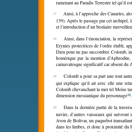
ramenant au Paradis Terrestre tel qu’il es
Ainsi, à l’approche des Canaries, al
139). Après le passage par cet archipel, l
et l’introduction d’un bestiaire merveill
Ainsi, dans l’énonciation, la représe
Erynies protectrices de l’ordre établi, 
Dieu pour ne pas succomber. Colomb, impl
homérique par la mention d’Aphrodite, d
carnavalesque significatif car absent du
J
Colomb a pour sa part une tout autre
qui explique qu’il ait avec elle une re
Colomb chevauchant la mer tel Moïse tand
dimension messianique du personnage
.
15
Dans la dernière partie de la traver
navire, d’autres vaisseaux qui suivront s
Avon de Bolívar, un paquebot transatlant
dans les limbes, et donc à proximité du 