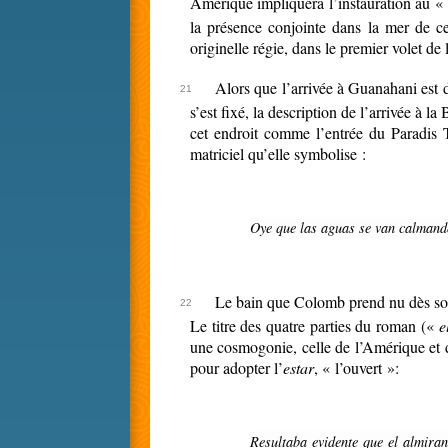
Amérique impliquera l’instauration au «
la présence conjointe dans la mer de 
originelle régie, dans le premier volet de l
Alors que l’arrivée à Guanahani est d
s’est fixé, la description de l’arrivée à 
cet endroit comme l’entrée du Paradis Te
matriciel qu’elle symbolise :
Oye que las aguas se van calmand
Le bain que Colomb prend nu dès son a
Le titre des quatre parties du roman («
e
une cosmogonie, celle de l’Amérique et d
pour adopter l’
estar
, « l’ouvert »:
Resultaba evidente que el almirante había sufrido una mutación ya probablemente sin retorno. La conciencia racional, característica de los “hombres del espíritu”, lo