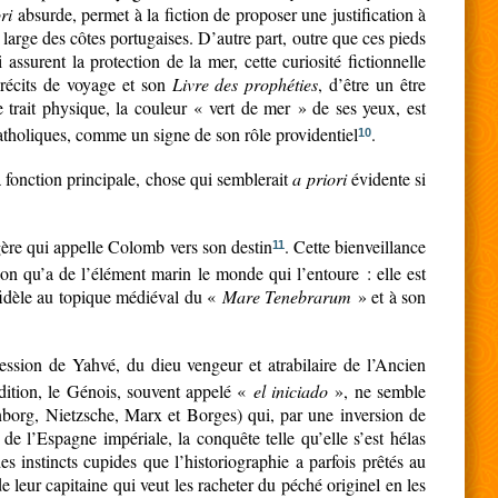
ri
absurde, permet à la fiction de proposer une justification à
arge des côtes portugaises. D’autre part, outre que ces pieds
assurent la protection de la mer, cette curiosité fictionnelle
 récits de voyage et son
Livre des prophéties
, d’être un être
e trait physique, la couleur « vert de mer » de ses yeux, est
atholiques, comme un signe de son rôle providentiel
.
10
a fonction principale, chose qui semblerait
a priori
évidente si
sagère qui appelle Colomb vers son destin
. Cette bienveillance
11
ion qu’a de l’élément marin le monde qui l’entoure : elle est
 fidèle au topique médiéval du «
Mare Tenebrarum
» et à son
ression de Yahvé, du dieu vengeur et atrabilaire de l’Ancien
édition, le Génois, souvent appelé «
el iniciado
», ne semble
borg, Nietzsche, Marx et Borges) qui, par une inversion de
de l’Espagne impériale, la conquête telle qu’elle s’est hélas
s instincts cupides que l’historiographie a parfois prêtés au
e leur capitaine qui veut les racheter du péché originel en les