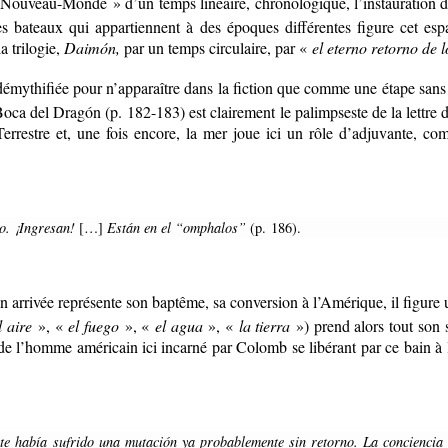
 Nouveau-Monde » d’un temps linéaire, chronologique, l’instauration 
ces bateaux qui appartiennent à des époques différentes figure cet
a trilogie,
Daimón,
par un temps circulaire, par «
el eterno retorno de
émythifiée pour n’apparaître dans la fiction que comme une étape sans i
la Boca del Dragón (p. 182-183) est clairement le palimpseste de la lettr
rrestre et, une fois encore, la mer joue ici un rôle d’adjuvante, comm
o. ¡Ingresan!
[…]
Están en el “omphalos”
(p. 186).
rrivée représente son baptême, sa conversion à l’Amérique, il figure un
l aire
», «
el fuego
», «
el agua
», «
la tierra
») prend alors tout son 
e l’homme américain ici incarné par Colomb se libérant par ce bain à l