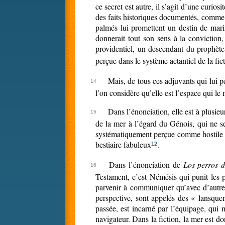
ce secret est autre, il s’agit d’une curio
des faits historiques documentés, comme 
palmés lui promettent un destin de marin 
donnerait tout son sens à la conviction
providentiel, un descendant du prophèt
perçue dans le système actantiel de la fic
Mais, de tous ces adjuvants qui lui p
l’on considère qu’elle est l’espace qui l
Dans l’énonciation, elle est à plusieu
de la mer à l’égard du Génois, qui ne se
systématiquement perçue comme hostile et
bestiaire fabuleux
.
12
Dans l’énonciation de
Los perros d
Testament, c’est Némésis qui punit les p
parvenir à communiquer qu’avec d’autre
perspective, sont appelés des « lansquen
passée, est incarné par l’équipage, qui 
navigateur. Dans la fiction, la mer est d