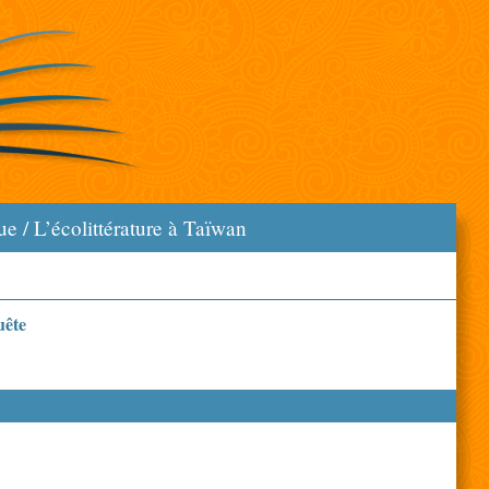
e / L’écolittérature à Taïwan
uête