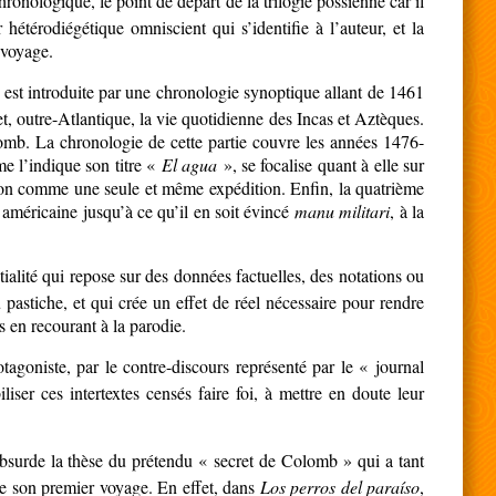
ronologique, le point de départ de la trilogie possienne car il
étérodiégétique omniscient qui s’identifie à l’auteur, et la
 voyage.
 est introduite par une chronologie synoptique allant de 1461
, outre-Atlantique, la vie quotidienne des Incas et Aztèques.
mb. La chronologie de cette partie couvre les années 1476-
me l’indique son titre «
El agua
», se focalise quant à elle sur
ction comme une seule et même expédition. Enfin, la quatrième
 américaine jusqu’à ce qu’il en soit évincé
manu militari
, à la
ialité qui repose sur des données factuelles, des notations ou
ou pastiche, et qui crée un effet de réel nécessaire pour rendre
s en recourant à la parodie.
rotagoniste, par le contre-discours représenté par le « journal
iser ces intertextes censés faire foi, à mettre en doute leur
’absurde la thèse du prétendu « secret de Colomb » qui a tant
ême son premier voyage. En effet, dans
Los perros del paraíso
,