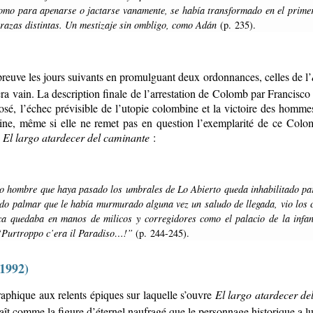
omo para apenarse o jactarse vanamente, se había transformado en el primer
razas distintas.
Un mestizaje sin ombligo, como Adán
(p. 235).
preuve les jours suivants en promulguant deux ordonnances, celles de l’
era vain. La description finale de l’arrestation de Colomb par Francisc
roposé, l’échec prévisible de l’utopie colombine et la victoire des homm
tine, même si elle ne remet pas en question l’exemplarité de ce Colo
s
El largo atardecer del caminante
:
o hombre que haya pasado los umbrales de Lo Abierto queda inhabilitado par
do palmar que le había murmurado alguna vez un saludo de llegada, vio los ca
a quedaba en manos de milicos y corregidores como el palacio de la infan
“Purtroppo c’era il Paradiso…!”
(p. 244-245).
1992)
aphique aux relents épiques sur laquelle s’ouvre
El largo atardecer de
aît comme la figure d’éternel naufragé que le personnage historique a 