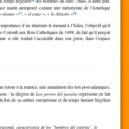
du temps hégélien
des hommes du faire ; mais, d’autre part,
16
 espace marin atemporel comme une métonymie de l’Amérique
 lo mismo
»
, «
el estar
», «
lo Abierto
»
.
17
18
mportance d’un itinéraire le menant à l’Eden, l’objectif qu’il
e de Colomb aux Rois Catholiques de 1498, du fait qu’il perçoit
e si elle voulait l’accueillir dans son giron, dans l’espace
 retour à la matrice, une annulation des lois post-adaniques.
sens : la diégèse de
Los perros del paraíso
représente en fait
a fois de sa culture européenne et du temps linéaire hégélien