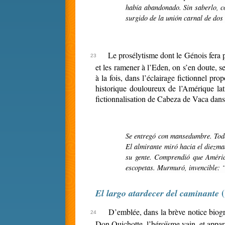
había abandonado. Sin saberlo, c
surgido de la unión carnal de dos 
Le prosélytisme dont le Génois fera 
et les ramener à l’Eden, on s’en doute, s
à la fois, dans l’éclairage fictionnel p
historique douloureux de l’Amérique la
fictionnalisation de Cabeza de Vaca dan
Se entregó con mansedumbre. Tod
El almirante miró hacia el diezma
su gente. Comprendió que Améric
escopetas. Murmuró, invencible: 
(
El largo atardecer del caminante
D’emblée, dans la brève notice biogr
Don Quichotte, l’héroïsme vain, et appar