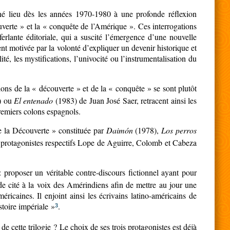
é lieu dès les années 1970-1980 à une profonde réflexion
uverte » et la « conquête de l’Amérique ». Ces interrogations
ferlante éditoriale, qui a suscité l’émergence d’une nouvelle
nt motivée par la volonté d’expliquer un devenir historique et
té, les mystifications, l’univocité ou l’instrumentalisation du
ations de la « découverte » et de la « conquête » se sont plutôt
4) ou
El entenado
(1983) de Juan José Saer, retracent ainsi les
remiers colons espagnols.
e la Découverte » constituée par
Daimón
(1978),
Los perros
r protagonistes respectifs Lope de Aguirre, Colomb et Cabeza
 proposer un véritable contre-discours fictionnel ayant pour
de cité à la voix des Amérindiens afin de mettre au jour une
éricaines. Il enjoint ainsi les écrivains latino-américains de
stoire impériale »
.
3
 cette trilogie ? Le choix de ses trois protagonistes est déjà