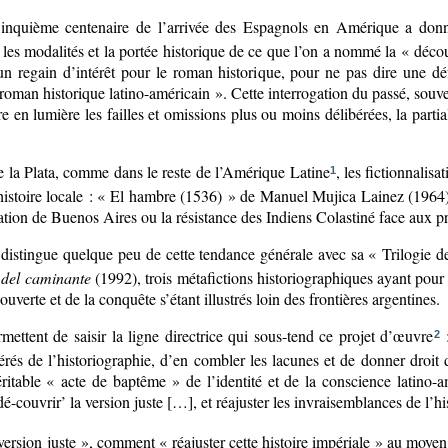
Cinquième centenaire de l’arrivée des Espagnols en Amérique a donn
 les modalités et la portée historique de ce que l’on a nommé la « déco
ar un regain d’intérêt pour le roman historique, pour ne pas dire une dé
roman historique latino-américain ». Cette interrogation du passé, souve
en lumière les failles et omissions plus ou moins délibérées, la partiali
e la Plata, comme dans le reste de l’Amérique Latine
, les fictionnalis
1
l’histoire locale : « El hambre (1536) » de Manuel Mujica Lainez (196
tion de Buenos Aires ou la résistance des Indiens Colastiné face aux p
distingue quelque peu de cette tendance générale avec sa « Trilogie d
r del caminante
(1992), trois métafictions historiographiques ayant pou
ouverte et de la conquête s’étant illustrés loin des frontières argentines.
rmettent de saisir la ligne directrice qui sous-tend ce projet d’œuvre
:
2
rés de l’historiographie, d’en combler les lacunes et de donner droit 
éritable « acte de baptême » de l’identité et de la conscience latino-am
dé-couvrir’ la version juste […], et réajuster les invraisemblances de l’hi
rsion juste », comment « réajuster cette histoire impériale » au moyen de