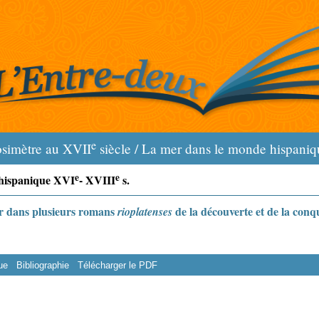
e
osimètre au XVII
siècle / La mer dans le monde hispaniqu
e
e
 hispanique XVI
- XVIII
s.
mer dans plusieurs romans
de la découverte et de la conq
rioplatenses
ue
Bibliographie
Télécharger le PDF