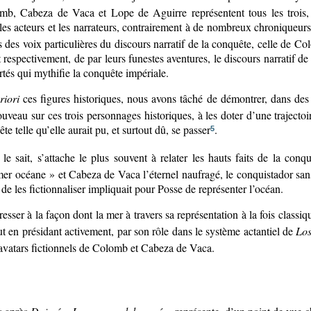
omb, Cabeza de Vaca et Lope de Aguirre représentent tous les trois, 
é les acteurs et les narrateurs, contrairement à de nombreux chroniqueur
urs des voix particulières du discours narratif de la conquête, celle de 
espectivement, de par leurs funestes aventures, le discours narratif de l
tés qui mythifie la conquête impériale.
riori
ces figures historiques, nous avons tâché de démontrer, dans des 
 nouveau sur ces trois personnages historiques, à les doter d’une traject
e telle qu’elle aurait pu, et surtout dû, se passer
.
5
le sait, s’attache le plus souvent à relater les hauts faits de la con
 mer océane » et Cabeza de Vaca l’éternel naufragé, le conquistador sans
de les fictionnaliser impliquait pour Posse de représenter l’océan.
ser à la façon dont la mer à travers sa représentation à la fois classiqu
 en présidant activement, par son rôle dans le système actantiel de
Los
s avatars fictionnels de Colomb et Cabeza de Vaca.