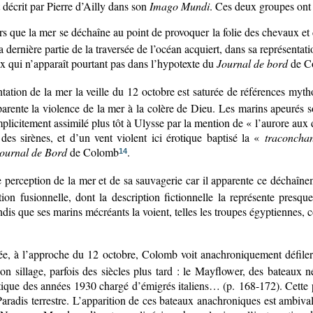
t décrit par Pierre d’Ailly dans son
Imago Mundi
. Ces deux groupes ont
ors que la mer se déchaîne au point de provoquer la folie des chevaux e
a dernière partie de la traversée de l’océan acquiert, dans sa représenta
eux qui n’apparaît pourtant pas dans l’hypotexte du
Journal de bord
de C
ntation de la mer la veille du 12 octobre est saturée de références myth
apparente la violence de la mer à la colère de Dieu. Les marins apeuré
icitement assimilé plus tôt à Ulysse par la mention de « l’aurore aux d
es sirènes, et d’un vent violent ici érotique baptisé la «
traconcha
ournal de Bord
de Colomb
.
14
 perception de la mer et de sa sauvagerie car il apparente ce déchaînem
lation fusionnelle, dont la description fictionnelle la représente pr
is que ses marins mécréants la voient, telles les troupes égyptiennes,
sée, à l’approche du 12 octobre, Colomb voit anachroniquement défiler 
on sillage, parfois des siècles plus tard : le Mayflower, des bateaux né
ique des années 1930 chargé d’émigrés italiens… (p. 168-172). Cette p
Paradis terrestre. L’apparition de ces bateaux anachroniques est ambiva