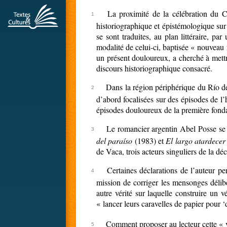
La proximité de la célébration du 
historiographique et épistémologique sur
se sont traduites, au plan littéraire, p
modalité de celui-ci, baptisée « nouveau 
un présent douloureux, a cherché à mettre 
discours historiographique consacré.
Dans la région périphérique du Río d
d’abord focalisées sur des épisodes de 
épisodes douloureux de la première fonda
Le romancier argentin Abel Posse se 
del paraíso
(1983) et
El largo atardece
de Vaca, trois acteurs singuliers de la déc
Certaines déclarations de l’auteur pe
mission de corriger les mensonges délibé
autre vérité sur laquelle construire un v
« lancer leurs caravelles de papier pour ‘
Comment proposer au lecteur cette « ve