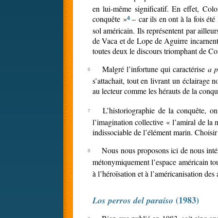
en lui-même significatif. En effet, Col
conquête »
– car ils en ont à la fois ét
4
sol américain. Ils représentent par aille
de Vaca et de Lope de Aguirre incarnent r
toutes deux le discours triomphant de Cor
Malgré l’infortune qui caractérise
a p
s’attachait, tout en livrant un éclairage
au lecteur comme les hérauts de la conquêt
L’historiographie de la conquête, on 
l’imagination collective « l’amiral de la
indissociable de l’élément marin. Choisir 
Nous nous proposons ici de nous intéres
métonymiquement l’espace américain tout
à l’héroïsation et à l’américanisation de
(1983)
Los perros del paraíso