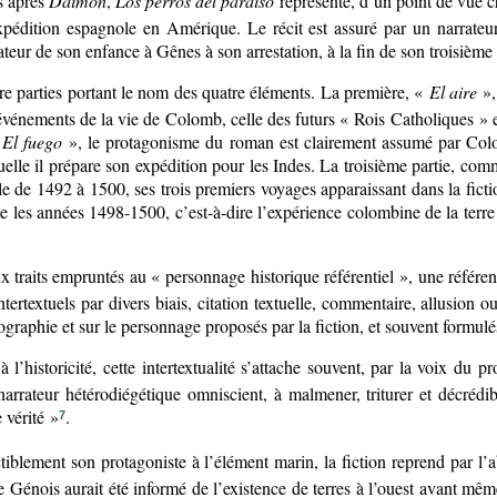
s après
Daimón
,
Los perros del paraíso
représente, d’un point de vue ch
pédition espagnole en Amérique. Le récit est assuré par un narrateur h
eur de son enfance à Gênes à son arrestation, à la fin de son troisième
re parties portant le nom des quatre éléments. La première, «
El aire
»,
vénements de la vie de Colomb, celle des futurs « Rois Catholiques » et
«
El fuego
», le protagonisme du roman est clairement assumé par Colo
uelle il prépare son expédition pour les Indes. La troisième partie, com
oule de 1492 à 1500, ses trois premiers voyages apparaissant dans la fi
se les années 1498-1500, c’est-à-dire l’expérience colombine de la terre
traits empruntés au « personnage historique référentiel », une référent
intertextuels par divers biais, citation textuelle, commentaire, allusion 
iographie et sur le personnage proposés par la fiction, et souvent formulé
à l’historicité, cette intertextualité s’attache souvent, par la voix du p
rateur hétérodiégétique omniscient, à malmener, triturer et décrédibil
 vérité »
.
7
ctiblement son protagoniste à l’élément marin, la fiction reprend par l
e le Génois aurait été informé de l’existence de terres à l’ouest avant m