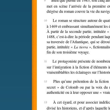
Bien que publié en 1983, soit cinq an
met en scène l’arrivée de la première ex
diégèse du roman couvre la vie du navigat
Le roman se structure autour de quat
à 1469 et embrassant simultanément les é
À partir de la seconde partie, intitulée 
1488, c’est-à-dire la période pendant laq
sa traversée de l’Atlantique, qui se dér
partie, intitulée «
La tierra
», fictionnali
fin de son troisième voyage.
Le protagoniste présente de nombreux 
sur l’intégration à la fiction d’éléments 
vraisemblables les éclairages sur l’histor
Plus qu’une prétention de la fiction 
secret » de Colomb ou par la voix du nar
authenticité ou à leur opposer une « vraie
À cet égard, et pour associer indéfe
divisé les historiens, et d’après laquell