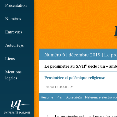
☰
Présentation
Numéros
Entrevues
Auteur(e)s
Numéro 6 | décembre 2019 | Le pr
Liens
e
Le prosimètre au XVII
siècle : un « amb
Mentions
Prosimètre et polémique religieuse
légales
Pascal DEBAILLY
Résumé
Plan
Auteur(e)s
Référence électroniq
rien
Le prosimètre est une forme d’expres