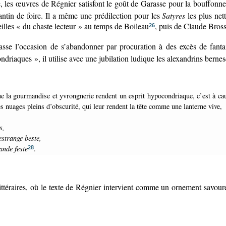
les œuvres de Régnier satisfont le goût de Garasse pour la bouffonner
pantin de foire. Il a même une prédilection pour les
Satyres
les plus nett
reilles « du chaste lecteur » au temps de Boileau
, puis de Claude Bross
26
se l’occasion de s’abandonner par procuration à des excès de fantai
riaques », il utilise avec une jubilation ludique les alexandrins berne
 nuages pleins d’obscurité, qui leur rendent la tête comme une lanterne vive,
s,
estrange beste,
ande feste
.
28
littéraires, où le texte de Régnier intervient comme un ornement savour