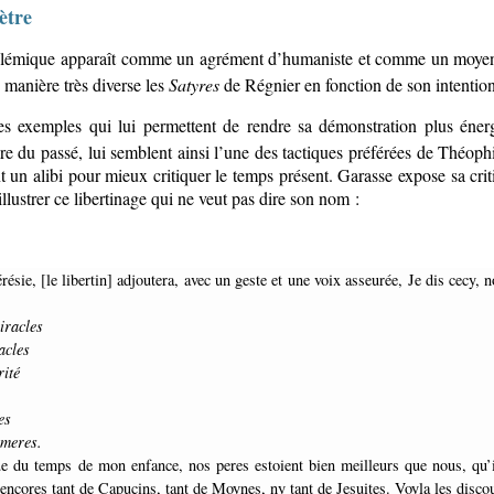
ètre
olémique apparaît comme un agrément d’humaniste et comme un moyen de
e manière très diverse les
Satyres
de Régnier en fonction de son intention
es exemples qui lui permettent de rendre sa démonstration plus énergi
e du passé, lui semblent ainsi l’une des tactiques préférées de Théophil
t un alibi pour mieux critiquer le temps présent. Garasse expose sa criti
lustrer ce libertinage qui ne veut pas dire son nom :
.
iracles
acles
rité
es
imeres.
 encores tant de Capucins, tant de Moynes, ny tant de Jesuites. Voyla les disco