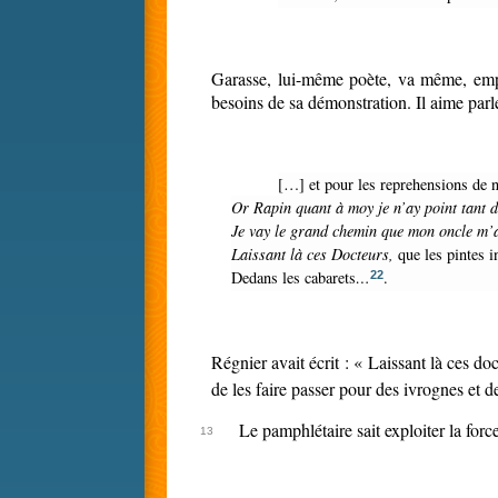
Garasse, lui-même poète, va même, emporté par la véhémence de la polémique et les outrances de la mauvaise foi, jusqu’à déformer les vers de Régnier en fonction des
besoins de sa démonstration. Il aime parle
[…] et pour les reprehensions de n
Or Rapin quant à moy je n’ay point tant d
Je vay le grand chemin que mon oncle m’a
Laissant là ces Docteurs,
que les pintes i
Dedans les cabarets
…
.
22
Régnier avait écrit : « Laissant là ces do
de les faire passer pour des ivrognes et de
Le pamphlétaire sait exploiter la for