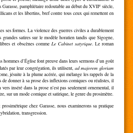
e
ois Garasse, pamphlétaire redoutable au début du XVII
siècle,
licans et les libertins, bref contre tous ceux qui remettent en
tes ses formes. La violence des guerres civiles a durablement
s grandes satires sur le modèle horatien tandis que Sigogne,
s libres et obscènes comme
Le Cabinet satyrique
. Le roman
tains hommes d’Église font preuve dans leurs sermons d’un goût
tés par leur congrégation, ils utilisent,
ad majorem gloriam
ome, jésuite à la plume acérée, qui mélange les rappels de la
 de donner à sa prose des inflexions comiques ou réalistes, il
 vers inséré dans la prose n’est pas seulement ornemental, il
ustre, sur un mode comique et satirique, le genre du prosimètre.
t prosimétrique chez Garasse, nous examinerons sa pratique
ybridation, transgression.