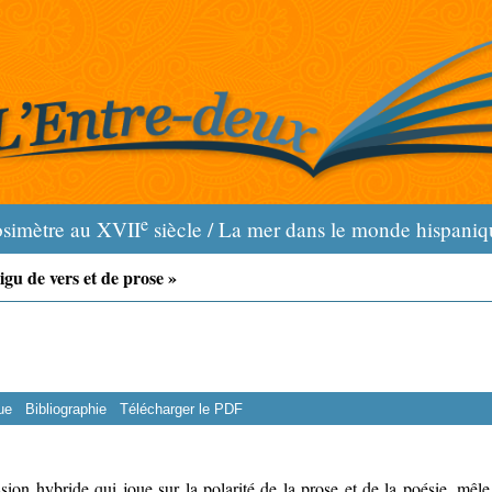
e
osimètre au XVII
siècle / La mer dans le monde hispaniqu
igu de vers et de prose »
ue
Bibliographie
Télécharger le PDF
sion hybride qui joue sur la polarité de la prose et de la poésie, mêl