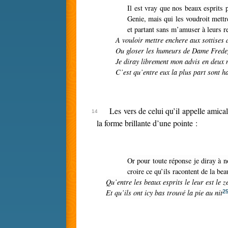
Il est vray que nos beaux esprits pretendus ont souvent en bouche ce beau mot de Destin, de Destinée, de Fatalité, de bonne Fortune, de leur Sort, de leur bon ou mauvais
Genie, mais qui les voudroit mettre
et partant sans m’amuser à leurs re
A vouloir mettre enchere aux sottises
Ou gloser les humeurs de Dame Fred
Je diray librement mon advis en deux 
C’est qu’entre eux la plus part sont h
Les vers de celui qu’il appelle amic
la forme brillante d’une pointe :
Or pour toute réponse je diray à nos Atheistes, que s’ils font difficulté de croire ce qui est raconté de la vie et des corps de nos ancestres, je fais encore plus de difficulté à
croire ce qu’ils racontent de la bea
Qu’entre les beaux esprits le leur est le z
Et qu’ils ont icy bas trouvé la pie au nit
2