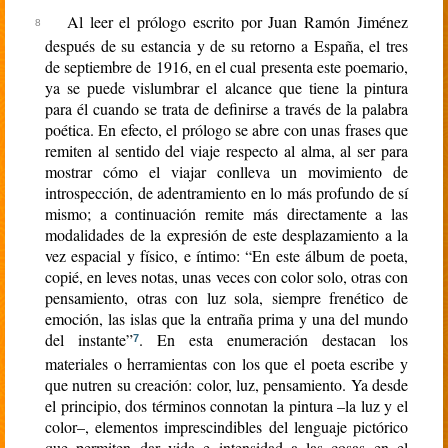
Al leer el prólogo escrito por Juan Ramón Jiménez
después de su estancia y de su retorno a España, el tres
de septiembre de 1916, en el cual presenta este poemario,
ya se puede vislumbrar el alcance que tiene la pintura
para él cuando se trata de definirse a través de la palabra
poética. En efecto, el prólogo se abre con unas frases que
remiten al sentido del viaje respecto al alma, al ser para
mostrar cómo el viajar conlleva un movimiento de
introspección, de adentramiento en lo más profundo de sí
mismo; a continuación remite más directamente a las
modalidades de la expresión de este desplazamiento a la
vez espacial y físico, e íntimo: “En este álbum de poeta,
copié, en leves notas, unas veces con color solo, otras con
pensamiento, otras con luz sola, siempre frenético de
emoción, las islas que la entraña prima y una del mundo
del instante”
. En esta enumeración destacan los
7
materiales o herramientas con los que el poeta escribe y
que nutren su creación: color, luz, pensamiento. Ya desde
el principio, dos términos connotan la pintura –la luz y el
color–, elementos imprescindibles del lenguaje pictórico
que permiten dar vida e intensidad a las cosas en el