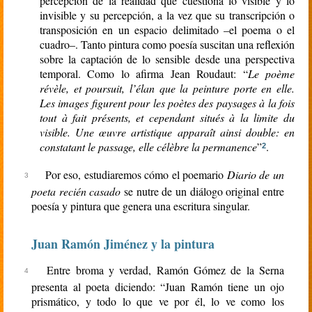
percepción de la realidad que cuestiona lo visible y lo
invisible y su percepción, a la vez que su transcripción o
transposición en un espacio delimitado –el poema o el
cuadro–. Tanto pintura como poesía suscitan una reflexión
sobre la captación de lo sensible desde una perspectiva
temporal. Como lo afirma Jean Roudaut: “
Le poème
révèle, et poursuit, l’élan que la peinture porte en elle.
Les images figurent pour les poètes des paysages à la fois
tout à fait présents, et cependant situés à la limite du
visible. Une œuvre artistique apparaît ainsi double: en
constatant le passage, elle célèbre la permanence
”
.
2
Por eso, estudiaremos cómo el poemario
Diario de un
poeta recién casado
se nutre de un diálogo original entre
poesía y pintura que genera una escritura singular.
Juan Ramón Jiménez y la pintura
Entre broma y verdad, Ramón Gómez de la Serna
presenta al poeta diciendo: “Juan Ramón tiene un ojo
prismático, y todo lo que ve por él, lo ve como los