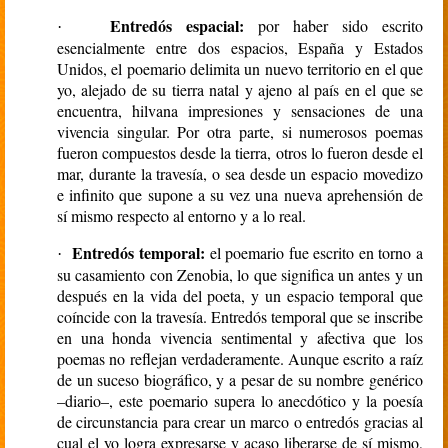
Entredós espacial:
por haber sido escrito
·
esencialmente entre dos espacios, España y Estados
Unidos, el poemario delimita un nuevo territorio en el que
yo, alejado de su tierra natal y ajeno al país en el que se
encuentra, hilvana impresiones y sensaciones de una
vivencia singular. Por otra parte, si numerosos poemas
fueron compuestos desde la tierra, otros lo fueron desde el
mar, durante la travesía, o sea desde un espacio movedizo
e infinito que supone a su vez una nueva aprehensión de
sí mismo respecto al entorno y a lo real.
Entredós temporal:
el poemario fue escrito en torno a
·
su casamiento con Zenobia, lo que significa un antes y un
después en la vida del poeta, y un espacio temporal que
coíncide con la travesía. Entredós temporal que se inscribe
en una honda vivencia sentimental y afectiva que los
poemas no reflejan verdaderamente. Aunque escrito a raíz
de un suceso biográfico, y a pesar de su nombre genérico
–diario–, este poemario supera lo anecdótico y la poesía
de circunstancia para crear un marco o entredós gracias al
cual el yo logra expresarse y acaso liberarse de sí mismo,