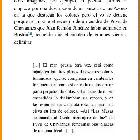
otras imágenes; por ejemplo, el poema “¡Adiós!”
15
empieza por una descripción de un paisaje de las Azores
en la que destacan los colores pero el yo se detiene
porque se impone el recuerdo de un cuadro de Puvis de
Chavannes que Juan Ramón Jiménez había admirado en
Boston
, recuerdo que el empleo de guiones viene a
16
delimitar:
[…] El mar, prusia otra vez, está como
tajado en infinitos planos de oscuros colores
luminosos, que se complican en cambiantes
innumerables, como si en cada ola tuviera un
parto perpetuo de olitas. Claridades de nubes
encendidas lo deslumbran sin reposo, y en
las espumas de cada ola rota, un arco iris
eleva su lira de colores. –Así “Las Musas
aclamando al Genio mensajero de luz” de
Puvis de Chavannes, femeninas olas blancas
de una mar ideal.–[…].