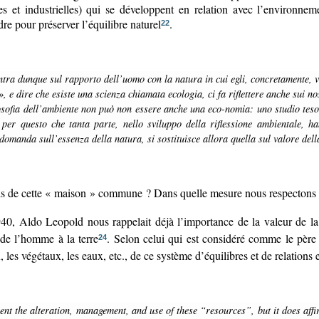
oles et industrielles) qui se développent en relation avec l’environn
e pour préserver l’équilibre naturel
.
22
centra dunque sul rapporto dell’uomo con la natura in cui egli, concretamente, v
, e dire che esiste una scienza chiamata ecologia, ci fa riflettere anche sui nos
per questo che tanta parte, nello sviluppo della riflessione ambientale, ha
domanda sull’essenza della natura, si sostituisce allora quella sul valore del
vis de cette « maison » commune ? Dans quelle mesure nous respectons le
40, Aldo Leopold nous rappelait déjà l’importance de la valeur de la
 de l’homme à la terre
. Selon celui qui est considéré comme le père
24
s végétaux, les eaux, etc., de ce système d’équilibres et de relations et