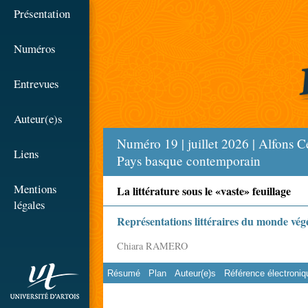
☰
Présentation
Numéros
Entrevues
Auteur(e)s
Numéro 19 | juillet 2026 | Alfons Cer
Liens
Pays basque contemporain
Mentions
La littérature sous le «vaste» feuillage
légales
Représentations littéraires du monde végét
Chiara RAMERO
Résumé
Plan
Auteur(e)s
Référence électroniq
rien