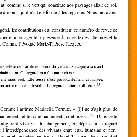
t, comme si le vert qui constitue nos paysages allait de soi.
 à moins qu’il n’ait été formé à les regarder. Nous ne savons
gétal, les contributions qui constituent ce numéro de revue se
r et interroger leur présence dans les textes littéraires et la
tion. Comme l’évoque Marie-Thérèse Jacquet,
ohabitation. Ce regard en a fait autre chose.
n autre rapport s’installe. Le regard s’attarde, différent
.
13
Comme l’affirme Marinella Termite, « [i]l ne s’agit plus de
maniements et leurs remaniements continuels »
. Dans cette
14
configurent vis-à-vis du changement, en dépassant le regard
 de l’interdépendance des vivants entre eux, humains et non-
vécue et racontée par Henry David Thoreau dans son chef