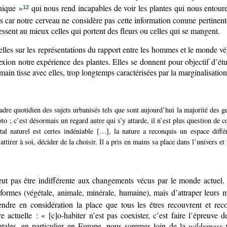
nique »
qui nous rend incapables de voir les plantes qui nous entouren
12
s car notre cerveau ne considère pas cette information comme pertinente
essent au mieux celles qui portent des fleurs ou celles qui se mangent.
elles sur les représentations du rapport entre les hommes et le monde vé
ion notre expérience des plantes. Elles se donnent pour objectif d’étudie
humain tisse avec elles, trop longtemps caractérisées par la marginalisa
oto ; c’est désormais un regard autre qui s’y attarde, il n’est plus question de c
irer à soi, décider de la choisir. Il a pris en mains sa place dans l’univers et u
eut pas être indifférente aux changements vécus par le monde actuel. 
formes (végétale, animale, minérale, humaine), mais d’attraper leurs 
prendre en considération la place que tous les êtres recouvrent et re
 actuelle : « [c]o-habiter n’est pas coexister, c’est faire l’épreuve
ntales, en particulier en Europe, nous sommes loin de la
wilderness