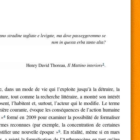
non in questa erba tanto alta?
Henry David Thoreau,
Il Mattino interiore
.
1
, dans un mode de vie qui l’exploite jusqu’à la détruire, la
ure, tout comme la recherche littéraire, a montré son intérêt
nt, l’habitent et, surtout, l’acteur qui le modifie. Le terme
nière courante, évoque les conséquences de l’action humaine
 »
formé en 2009 pour examiner la possibilité de formaliser
4
mes reconnues (par exemple, la concentration de certaines
stifier une nouvelle époque »
. En réalité, même si en mars
5
, a rejeté la formalisation de l’Anthropocène en tant qu’ère