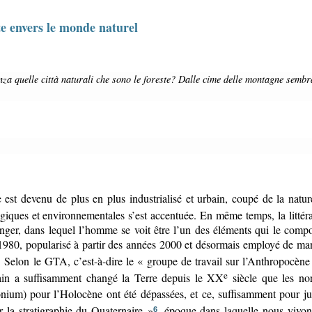
nte envers le monde naturel
st devenu de plus en plus industrialisé et urbain, coupé de la nature
ogiques et environnementales s’est accentuée. En même temps, la littérat
ger, dans lequel l’homme se voit être l’un des éléments qui le compose
 1980, popularisé à partir des années 2000 et désormais employé de ma
. Selon le GTA, c’est-à-dire le « groupe de travail sur l’Anthropocène
e
main a suffisamment changé la Terre depuis le XX
siècle que les nor
nium) pour l’Holocène ont été dépassées, et ce, suffisamment pour ju
 la stratigraphie du Quaternaire »
, époque dans laquelle nous vivons
6