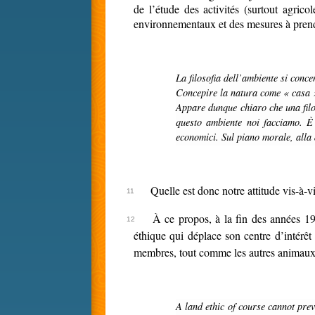
de l’étude des activités (surtout agric
environnementaux et des mesures à prendr
La filosofia dell’ambiente si con
Concepire la natura come « casa »
Appare dunque chiaro che una filosofia dell’ambiente non può non essere anche una eco-nomia: uno studio teso a stabilire i presupposti e le regole relative all’uso che di
questo ambiente noi facciamo. È 
economici. Sul piano morale, alla 
Quelle est donc notre attitude vis-à-
À ce propos, à la fin des années 19
éthique qui déplace son centre d’intérêt
membres, tout comme les autres animaux, le
A land ethic of course cannot prevent the alteration, management, and use of these “resources”, but it does affirm their right to continued existence, and, at least in spots,