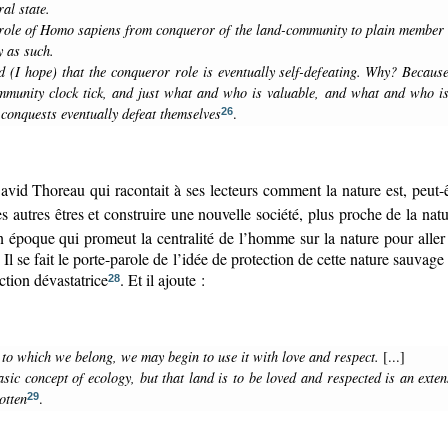
ral state.
y as such.
munity clock tick, and just what and who is valuable, and what and who is 
 conquests eventually defeat themselves
.
26
id Thoreau qui racontait à ses lecteurs comment la nature est, peut-êt
 autres êtres et construire une nouvelle société, plus proche de la na
on époque qui promeut la centralité de l’homme sur la nature pour alle
ts. Il se fait le porte-parole de l’idée de protection de cette nature sa
tion dévastatrice
.
Et il ajoute :
28
 to which we belong, we may begin to use it with love and respect.
[...]
otten
.
29