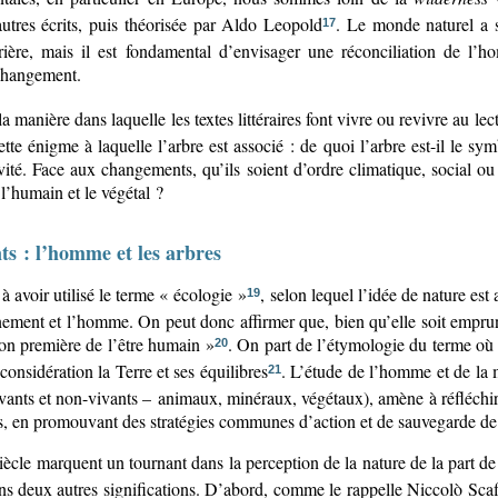
tres écrits, puis théorisée par Aldo Leopold
. Le monde naturel a s
17
rière, mais il est fondamental d’envisager une réconciliation de l’h
changement.
 manière dans laquelle les textes littéraires font vivre ou revivre au le
tte énigme à laquelle l’arbre est associé : de quoi l’arbre est-il le symb
ité. Face aux changements, qu’ils soient d’ordre climatique, social ou 
e l’humain et le végétal ?
ts : l’homme et les arbres
à avoir utilisé le terme « écologie »
, selon lequel l’idée de nature est
19
nnement et l’homme. On peut donc affirmer que, bien qu’elle soit emprun
ion première de l’être humain »
. On part de l’étymologie du terme o
20
considération la Terre et ses équilibres
. L’étude de l’homme et de la ma
21
t vivants et non-vivants – animaux, minéraux, végétaux), amène à réfléchi
s, en promouvant des stratégies communes d’action et de sauvegarde de
iècle marquent un tournant dans la perception de la nature de la part de 
ins deux autres significations. D’abord, comme le rappelle Niccolò Scaff