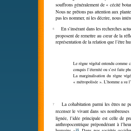
souffrons généralement de « cécité bota
Nous ne prêtons pas attention aux plante
pas les nommer, ni les décrire, nous intér
En s’insérant dans les recherches actu
proposent de remettre au cœur de la réflex
représentation de la relation que l’être 
Le règne végétal entendu comme cadre quotidien des sujets urbanisés tels que sont aujourd’hui la majorité des gens relève de l’artificiel, voire du virtuel. Sa copie a souvent
conquis l’éternité ou s’est faite ph
La marginalisation du règne végétal naturel est certes indéniable […], la nature a reconquis un espace différent mais réel. Elle aussi s’est paradoxalement urbanisée,
« métropolisée ». L’homme a su l’att
La cohabitation parmi les êtres ne p
recenser le vivant dans ses nombreuses 
lignée, l’idée principale est celle de 
anthropocentrique prépondérant à l’heure
humains »
. Dans nos sociétés occide
15