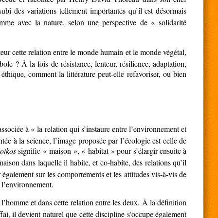
ubi des variations tellement importantes qu’il est désormais
omme avec la nature, selon une perspective de « solidarité
cteur cette relation entre le monde humain et le monde végétal,
ole ? À la fois de résistance, lenteur, résilience, adaptation,
éthique, comment la littérature peut-elle refavoriser, ou bien
 associée à « la relation qui s’instaure entre l’environnement et
tée à la science, l’image proposée par l’écologie est celle de
ù
oikos
signifie « maison », « habitat » pour s’élargir ensuite à
ison dans laquelle il habite, et co-habite, des relations qu’il
r également sur les comportements et les attitudes vis-à-vis de
 l’environnement.
l’homme et dans cette relation entre les deux. À la définition
ai, il devient naturel que cette discipline s’occupe également