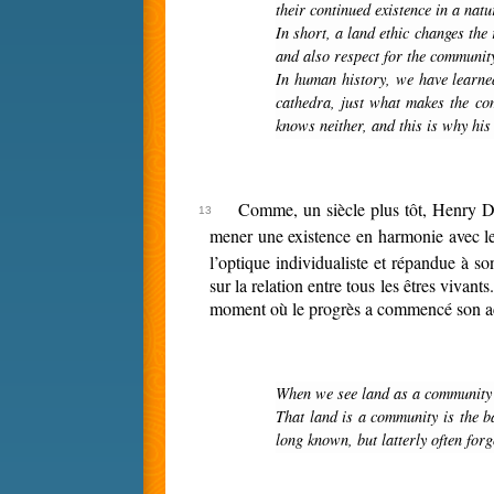
their continued existence in a natu
In short, a land ethic changes the role of Homo sapiens from conqueror of the land-community to plain member and citizen of it. It implies respect for his fellow-members,
and also respect for the communit
In human history, we have learned (I hope) that the conqueror role is eventually self-defeating. Why? Because it is implicit in such a role that the conqueror knows, ex
cathedra, just what makes the com
knows neither, and this is why his
Comme, un siècle plus tôt, Henry Dav
mener une existence en harmonie avec les
l’optique individualiste et répandue à s
sur la relation entre tous les êtres vivan
moment où le progrès a commencé son ac
When we see land as a community
That land is a community is the basic concept of ecology, but that land is to be loved and respected is an extension of ethics. That land yields a cultural harvest is a fact
long known, but latterly often forg