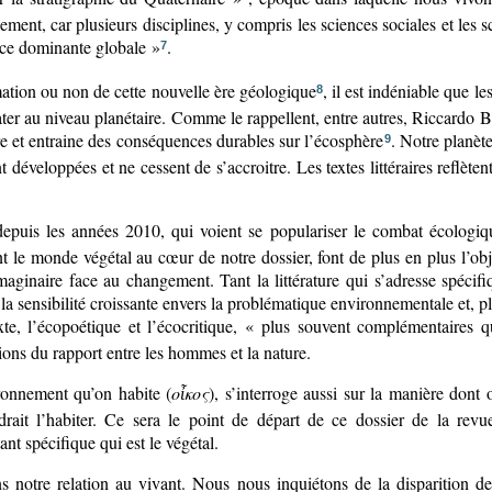
ement, car plusieurs disciplines, y compris les sciences sociales et les 
rce dominante globale »
.
7
ation ou non de cette nouvelle ère géologique
, il est indéniable que 
8
er au niveau planétaire. Comme le rappellent, entre autres, Riccardo B
re et entraine des conséquences durables sur l’écosphère
. Notre planèt
9
t développées et ne cessent de s’accroitre. Les textes littéraires reflèt
depuis les années 2010, qui voient se populariser le combat écologiq
le monde végétal au cœur de notre dossier, font de plus en plus l’objet
maginaire face au changement. Tant la littérature qui s’adresse spécifi
a sensibilité croissante envers la problématique environnementale et, 
xte, l’écopoétique et l’écocritique, « plus souvent complémentaires q
tions du rapport entre les hommes et la nature.
ironnement qu’on habite (
ο
κος
), s’interroge aussi sur la manière dont
ἶ
drait l’habiter. Ce sera le point de départ de ce dossier de la rev
ant spécifique qui est le végétal.
ans notre relation au vivant. Nous nous inquiétons de la disparition 