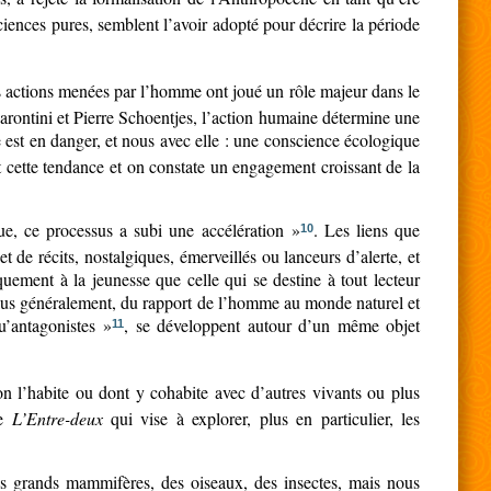
sciences pures, semblent l’avoir adopté pour décrire la période
les actions menées par l’homme ont joué un rôle majeur dans le
arontini et Pierre Schoentjes, l’action humaine détermine une
e est en danger, et nous avec elle : une conscience écologique
ent cette tendance et on constate un engagement croissant de la
ue, ce processus a subi une accélération »
. Les liens que
10
 de récits, nostalgiques, émerveillés ou lanceurs d’alerte, et
quement à la jeunesse que celle qui se destine à tout lecteur
plus généralement, du rapport de l’homme au monde naturel et
u’antagonistes »
, se développent autour d’un même objet
11
 on l’habite ou dont y cohabite avec d’autres vivants ou plus
ue
L’Entre-deux
qui vise à explorer, plus en particulier, les
des grands mammifères, des oiseaux, des insectes, mais nous