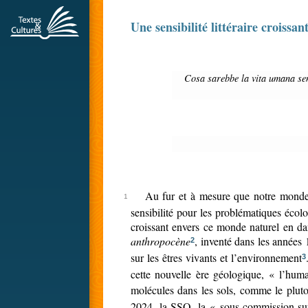
Une sensibilité littéraire croissa
Cosa sarebbe la vita umana senza quelle città naturali che sono le foreste? Dalle cime delle montagne sembrano stradine tagliate e levigate, ma dove passeggeremmo se
Au fur et à mesure que notre monde e
sensibilité pour les problématiques écol
croissant envers ce monde naturel en dan
anthropocène
, inventé dans les années
2
sur les êtres vivants et l’environnement
3
cette nouvelle ère géologique, « l’hu
molécules dans les sols, comme le pluto
2024, la SSQ, la « sous-commission sur