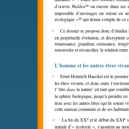
d’œuvre
Walden
ou encore dans ses au
16
impossible d’envisager un retour en ar
écologique »
qui tienne compte de ce 
18
Ce dossier se propose donc d’étudier la
en perpétuelle évolution, et décryptent ce
renaissance, grandeur, croissance, longév
renouveler et réconcilier, la relation entr
L’homme et les autres êtres vivan
Ernst Heinrich Haeckel est le premier 
les êtres vivants, et donc entre l’enviro
l’‘être
dans
la nature’ en tant que condit
la sphère biologique, jusqu’à prendre en 
tisse avec les autres êtres (qu’ils soien
cette maison commune et de ses habitant
e
e
La fin du XX
et le début du XXI
s
initiale d’« écologie », s’ajoutent au mo