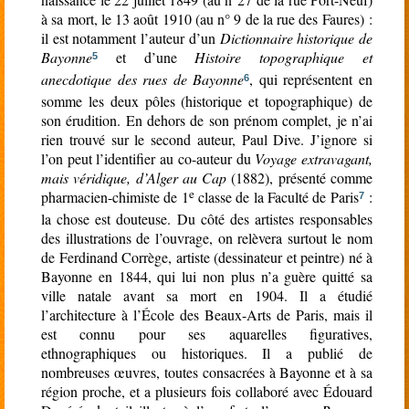
à sa mort, le 13 août 1910 (au n° 9 de la rue des Faures) :
il est notamment l’auteur d’un
Dictionnaire historique de
Bayonne
et d’une
Histoire topographique et
5
anecdotique des rues de Bayonne
, qui représentent en
6
somme les deux pôles (historique et topographique) de
son érudition. En dehors de son prénom complet, je n’ai
rien trouvé sur le second auteur, Paul Dive. J’ignore si
l’on peut l’identifier au co-auteur du
Voyage extravagant,
mais véridique, d’Alger au Cap
(1882), présenté comme
e
pharmacien-chimiste de 1
classe de la Faculté de Paris
:
7
la chose est douteuse. Du côté des artistes responsables
des illustrations de l’ouvrage, on relèvera surtout le nom
de Ferdinand Corrège, artiste (dessinateur et peintre) né à
Bayonne en 1844, qui lui non plus n’a guère quitté sa
ville natale avant sa mort en 1904. Il a étudié
l’architecture à l’École des Beaux-Arts de Paris, mais il
est connu pour ses aquarelles figuratives,
ethnographiques ou historiques. Il a publié de
nombreuses œuvres, toutes consacrées à Bayonne et à sa
région proche, et a plusieurs fois collaboré avec Édouard