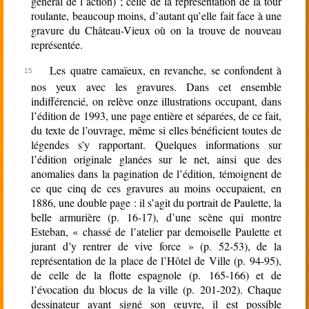
général de l’action) ; celle de la représentation de la tour
roulante, beaucoup moins, d’autant qu’elle fait face à une
gravure du Château-Vieux où on la trouve de nouveau
représentée.
Les quatre camaïeux, en revanche, se confondent à
nos yeux avec les gravures. Dans cet ensemble
indifférencié, on relève onze illustrations occupant, dans
l’édition de 1993, une page entière et séparées, de ce fait,
du texte de l’ouvrage, même si elles bénéficient toutes de
légendes s’y rapportant. Quelques informations sur
l’édition originale glanées sur le net, ainsi que des
anomalies dans la pagination de l’édition, témoignent de
ce que cinq de ces gravures au moins occupaient, en
1886, une double page : il s’agit du portrait de Paulette, la
belle armurière (p. 16-17), d’une scène qui montre
Esteban, « chassé de l’atelier par demoiselle Paulette et
jurant d’y rentrer de vive force » (p. 52-53), de la
représentation de la place de l’Hôtel de Ville (p. 94-95),
de celle de la flotte espagnole (p. 165-166) et de
l’évocation du blocus de la ville (p. 201-202). Chaque
dessinateur ayant signé son œuvre, il est possible