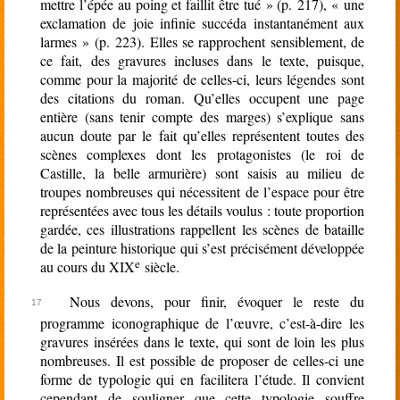
mettre l’épée au poing et faillit être tué » (p. 217), « une
exclamation de joie infinie succéda instantanément aux
larmes » (p. 223). Elles se rapprochent sensiblement, de
ce fait, des gravures incluses dans le texte, puisque,
comme pour la majorité de celles-ci, leurs légendes sont
des citations du roman. Qu’elles occupent une page
entière (sans tenir compte des marges) s’explique sans
aucun doute par le fait qu’elles représentent toutes des
scènes complexes dont les protagonistes (le roi de
Castille, la belle armurière) sont saisis au milieu de
troupes nombreuses qui nécessitent de l’espace pour être
représentées avec tous les détails voulus : toute proportion
gardée, ces illustrations rappellent les scènes de bataille
de la peinture historique qui s’est précisément développée
e
au cours du XIX
siècle.
Nous devons, pour finir, évoquer le reste du
programme iconographique de l’œuvre, c’est-à-dire les
gravures insérées dans le texte, qui sont de loin les plus
nombreuses. Il est possible de proposer de celles-ci une
forme de typologie qui en facilitera l’étude. Il convient
cependant de souligner que cette typologie souffre