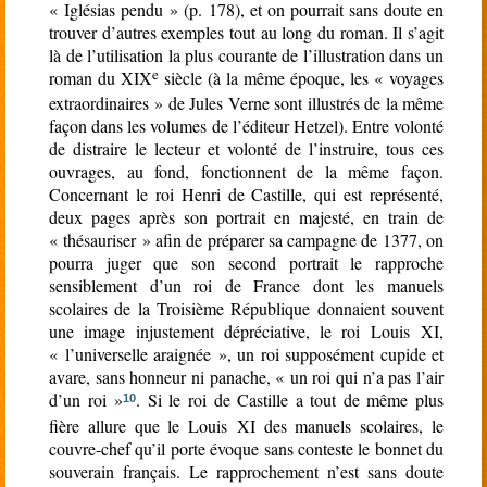
« Iglésias pendu » (p. 178), et on pourrait sans doute en
trouver d’autres exemples tout au long du roman. Il s’agit
là de l’utilisation la plus courante de l’illustration dans un
e
roman du XIX
siècle (à la même époque, les « voyages
extraordinaires » de Jules Verne sont illustrés de la même
façon dans les volumes de l’éditeur Hetzel). Entre volonté
de distraire le lecteur et volonté de l’instruire, tous ces
ouvrages, au fond, fonctionnent de la même façon.
Concernant le roi Henri de Castille, qui est représenté,
deux pages après son portrait en majesté, en train de
« thésauriser » afin de préparer sa campagne de 1377, on
pourra juger que son second portrait le rapproche
sensiblement d’un roi de France dont les manuels
scolaires de la Troisième République donnaient souvent
une image injustement dépréciative, le roi Louis XI,
« l’universelle araignée », un roi supposément cupide et
avare, sans honneur ni panache, « un roi qui n’a pas l’air
d’un roi »
. Si le roi de Castille a tout de même plus
10
fière allure que le Louis XI des manuels scolaires, le
couvre-chef qu’il porte évoque sans conteste le bonnet du
souverain français. Le rapprochement n’est sans doute