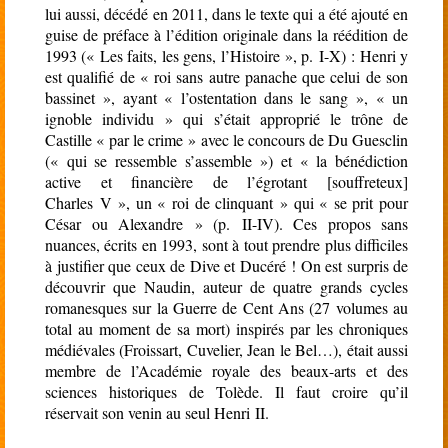
lui aussi, décédé en 2011, dans le texte qui a été ajouté en
guise de préface à l’édition originale dans la réédition de
1993 (« Les faits, les gens, l’Histoire », p. I-X) : Henri y
est qualifié de « roi sans autre panache que celui de son
bassinet », ayant « l’ostentation dans le sang », « un
ignoble individu » qui s’était approprié le trône de
Castille « par le crime » avec le concours de Du Guesclin
(« qui se ressemble s’assemble ») et « la bénédiction
active et financière de l’égrotant [souffreteux]
Charles V », un « roi de clinquant » qui « se prit pour
César ou Alexandre » (p. II-IV). Ces propos sans
nuances, écrits en 1993, sont à tout prendre plus difficiles
à justifier que ceux de Dive et Ducéré ! On est surpris de
découvrir que Naudin, auteur de quatre grands cycles
romanesques sur la Guerre de Cent Ans (27 volumes au
total au moment de sa mort) inspirés par les chroniques
médiévales (Froissart, Cuvelier, Jean le Bel…), était aussi
membre de l’Académie royale des beaux-arts et des
sciences historiques de Tolède. Il faut croire qu’il
réservait son venin au seul Henri II.