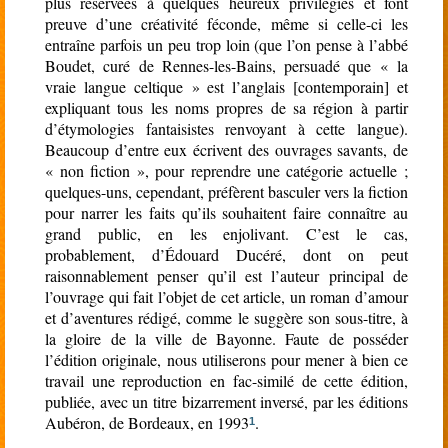
plus réservées à quelques heureux privilégiés et font
preuve d’une créativité féconde, même si celle-ci les
entraîne parfois un peu trop loin (que l’on pense à l’abbé
Boudet, curé de Rennes-les-Bains, persuadé que « la
vraie langue celtique » est l’anglais [contemporain] et
expliquant tous les noms propres de sa région à partir
d’étymologies fantaisistes renvoyant à cette langue).
Beaucoup d’entre eux écrivent des ouvrages savants, de
« non fiction », pour reprendre une catégorie actuelle ;
quelques-uns, cependant, préfèrent basculer vers la fiction
pour narrer les faits qu’ils souhaitent faire connaître au
grand public, en les enjolivant. C’est le cas,
probablement, d’Édouard Ducéré, dont on peut
raisonnablement penser qu’il est l’auteur principal de
l’ouvrage qui fait l’objet de cet article, un roman d’amour
et d’aventures rédigé, comme le suggère son sous-titre, à
la gloire de la ville de Bayonne. Faute de posséder
l’édition originale, nous utiliserons pour mener à bien ce
travail une reproduction en fac-similé de cette édition,
publiée, avec un titre bizarrement inversé, par les éditions
Aubéron, de Bordeaux, en 1993
.
1