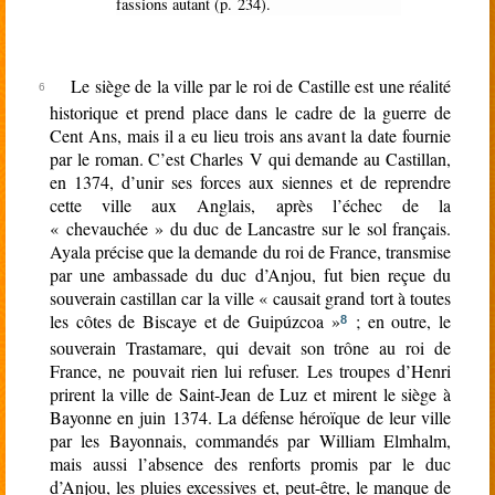
fassions autant (p. 234).
Le siège de la ville par le roi de Castille est une réalité
historique et prend place dans le cadre de la guerre de
Cent Ans, mais il a eu lieu trois ans avant la date fournie
par le roman. C’est Charles V qui demande au Castillan,
en 1374, d’unir ses forces aux siennes et de reprendre
cette ville aux Anglais, après l’échec de la
« chevauchée » du duc de Lancastre sur le sol français.
Ayala précise que la demande du roi de France, transmise
par une ambassade du duc d’Anjou, fut bien reçue du
souverain castillan car la ville « causait grand tort à toutes
les côtes de Biscaye et de Guipúzcoa »
; en outre, le
8
souverain Trastamare, qui devait son trône au roi de
France, ne pouvait rien lui refuser. Les troupes d’Henri
prirent la ville de Saint-Jean de Luz et mirent le siège à
Bayonne en juin 1374. La défense héroïque de leur ville
par les Bayonnais, commandés par William Elmhalm,
mais aussi l’absence des renforts promis par le duc
d’Anjou, les pluies excessives et, peut-être, le manque de