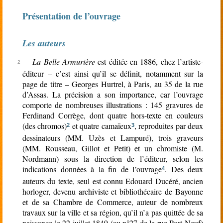
Présentation de l’ouvrage
Les auteurs
La Belle Armurière
est éditée en 1886, chez l’artiste-
éditeur – c’est ainsi qu’il se définit, notamment sur la
page de titre – Georges Hurtrel, à Paris, au 35 de la rue
d’Assas. La précision a son importance, car l’ouvrage
comporte de nombreuses illustrations : 145 gravures de
Ferdinand Corrège, dont quatre hors-texte en couleurs
(des chromos)
et quatre camaïeux
, reproduites par deux
2
3
dessinateurs (MM. Uzès et Lampuré), trois graveurs
(MM. Rousseau, Gillot et Petit) et un chromiste (M.
Nordmann) sous la direction de l’éditeur, selon les
indications données à la fin de l’ouvrage
. Des deux
4
auteurs du texte, seul est connu Edouard Ducéré, ancien
horloger, devenu archiviste et bibliothécaire de Bayonne
et de sa Chambre de Commerce, auteur de nombreux
travaux sur la ville et sa région, qu’il n’a pas quittée de sa
naissance le 22 juillet 1849 (au n°27 de la rue Port-Neuf)