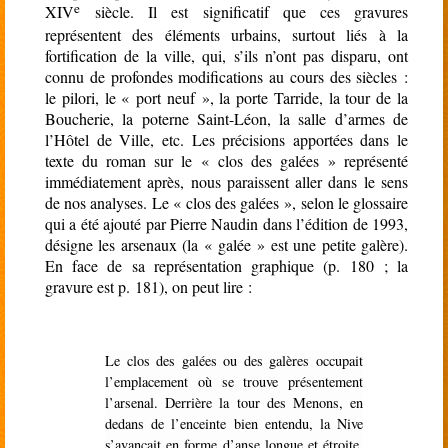
e
XIV
siècle. Il est significatif que ces gravures
représentent des éléments urbains, surtout liés à la
fortification de la ville, qui, s’ils n’ont pas disparu, ont
connu de profondes modifications au cours des siècles :
le pilori, le « port neuf », la porte Tarride, la tour de la
Boucherie, la poterne Saint-Léon, la salle d’armes de
l’Hôtel de Ville, etc. Les précisions apportées dans le
texte du roman sur le « clos des galées » représenté
immédiatement après, nous paraissent aller dans le sens
de nos analyses. Le « clos des galées », selon le glossaire
qui a été ajouté par Pierre Naudin dans l’édition de 1993,
désigne les arsenaux (la « galée » est une petite galère).
En face de sa représentation graphique (p. 180 ; la
gravure est p. 181), on peut lire :
Le clos des galées ou des galères occupait
l’emplacement où se trouve présentement
l’arsenal. Derrière la tour des Menons, en
dedans de l’enceinte bien entendu, la Nive
s’avançait en forme d’anse longue et étroite,