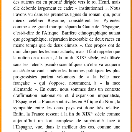
des auteurs est en priorité dirigée vers le roi Henri, mais
elle déborde largement ce cadre « institutionnel ». Nous
l’avons vu dans les premières lignes du roman, qui, pour
mieux célébrer Bayonne, considèrent les Pyrénées
comme « ce grand mur qui sépare la Gaule de l’Espagne,
c’est-à-dire de l’Afrique. Barrière ethnographique autant
que géographique, séparation inexorable de deux races en
même temps que de deux climats ». Ces propos ont de
quoi choquer les lecteurs actuels, mais il faut rappeler que
e
la notion de « race », à la fin du XIX
siècle, est utilisée
sans les relents pseudo-scientifiques qu’elle va acquérir
au siècle suivant : même les hommes politiques les plus
progressistes parlent volontiers de « la belle race
française » qui s’oppose, notamment, à « la race
allemande ». En outre, nous sommes dans un contexte
d’affirmation nationaliste et d’expansion impérialiste,
l’Espagne et la France sont rivales en Afrique du Nord, la
sympathie entre les deux pays est donc très relative.
e
Enfin, la France ressent à la fin du XIX
siècle comme
aujourd’hui un fort complexe de supériorité face à
l’Espagne, vue, dans le meilleur des cas, comme une