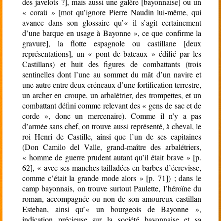
des javelots ?], mais aussi une galère [bayonnaise] ou un
« coraü » [mot qu’ignore Pierre Naudin lui-même, qui
avance dans son glossaire qu’« il s’agit certainement
d’une barque en usage à Bayonne », ce que confirme la
gravure], la flotte espagnole ou castillane [deux
représentations], un « pont de bateaux » édifié par les
Castillans) et huit des figures de combattants (trois
sentinelles dont l’une au sommet du mât d’un navire et
une autre entre deux créneaux d’une fortification terrestre,
un archer en croupe, un arbalétrier, des trompettes, et un
combattant défini comme relevant des « gens de sac et de
corde », donc un mercenaire). Comme il n’y a pas
d’armée sans chef, on trouve aussi représenté, à cheval, le
roi Henri de Castille, ainsi que l’un de ses capitaines
(Don Camilo del Valle, grand-maître des arbalétriers,
« homme de guerre prudent autant qu’il était brave » [p.
62], « avec ses manches tailladées en barbes d’écrevisse,
comme c’était la grande mode alors » [p. 71]) ; dans le
camp bayonnais, on trouve surtout Paulette, l’héroïne du
roman, accompagnée ou non de son amoureux castillan
Esteban, ainsi qu’« un bourgeois de Bayonne »,
indication précieuse sur la société bayonnaise et sa