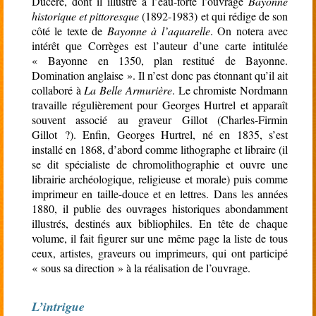
Ducéré, dont il illustre à l’eau-forte l’ouvrage
Bayonne
historique et pittoresque
(1892-1983) et qui rédige de son
côté le texte de
Bayonne à l’aquarelle
. On notera avec
intérêt que Corrèges est l’auteur d’une carte intitulée
« Bayonne en 1350, plan restitué de Bayonne.
Domination anglaise ». Il n’est donc pas étonnant qu’il ait
collaboré à
La Belle Armurière
. Le chromiste Nordmann
travaille régulièrement pour Georges Hurtrel et apparaît
souvent associé au graveur Gillot (Charles-Firmin
Gillot ?). Enfin, Georges Hurtrel, né en 1835, s’est
installé en 1868, d’abord comme lithographe et libraire (il
se dit spécialiste de chromolithographie et ouvre une
librairie archéologique, religieuse et morale) puis comme
imprimeur en taille-douce et en lettres. Dans les années
1880, il publie des ouvrages historiques abondamment
illustrés, destinés aux bibliophiles. En tête de chaque
volume, il fait figurer sur une même page la liste de tous
ceux, artistes, graveurs ou imprimeurs, qui ont participé
« sous sa direction » à la réalisation de l’ouvrage.
L’intrigue