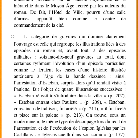
hiérarchie dans le Moyen Âge recréé par les auteurs du
roman. De fait, l’Hôtel de Ville, pourvu d’une salle
d’armes, apparaît bien comme le centre de
commandement de la cité.
La catégorie de gravures qui domine clairement
l’ouvrage est celle qui regroupe les illustrations liées à des
épisodes du roman et, avant tout, à des épisodes
militaires : soixante-dix-neuf gravures au total, dont
certaines rythment l’évolution d’un épisode particulier,
comme le feraient les cases d’une histoire illustrée
antérieure à l’âge de la bande dessinée : ainsi,
l’arrestation d’Esteban, surpris alors qu’il rendait visite à
Paulette, fait l’objet de quatre illustrations successives :
« Esteban réussit à s’introduire dans la ville » (p. 207),
« Esteban entrant chez Paulette » (p. 209), « Esteban,
convaincu de trahison, fut arrêté » (p. 211), « il fut ficelé
et placé sur la palette » (p. 213). On trouve, sous un
mode mineur, le même type de découpage lors du récit de
l’arrestation et de l’exécution de l’espion Iglésias par les
Castillans : « Iglésias cueilli dans son coraü » (p. 177),