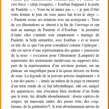
vive force » (déjà évoquée), « Esteban frappant à la porte
de Paulette », « Vous ne m’aimez pas », « je jure d’être
votre femme le jour où vous aurez fait lever le siège »,
« Paulette avoue ses relations avec un assiégeant ». Trois
de ces illustrations se situent à la fin de l’ouvrage et ont
trait au mariage de Paulette et d’Esteban : la première
d’entre elles s’intitule tout simplement « mariage de
Paulette, la belle armurière, avec Esteban » et se trouve
en tête de ce que l’on peut considérer comme l’épilogue ;
elle est suivie d’une représentation des quatre « musiciens
de la noce » (occasion pour l’illustrateur [Lampuré] de
représenter des instruments médiévaux ou supposés tels),
puis de la représentation d’un serviteur portant, sur un
plateau, un magnifique paon à la queue dressée en forme
de roue. La légende de la gravure précise simplement « il
y eut des paons » ; située au milieu de la page et entourée
d’un texte rendu de ce fait labyrinthique, elle est, malgré
les apparences, une évocation bien modeste d’un festin
que le texte, lui, détaille abondamment : douze espèces de
soupes, un marsouin entier, des paons rôtis, des coqs,
faisans, de la galimafrée
, le tout abondamment arrosé de
11