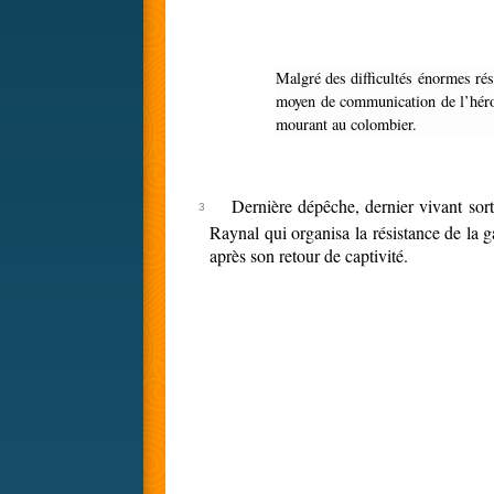
Malgré des difficultés énormes résultant d’une intense fumée et d’une émission abondante de gaz, a accompli la mission dont l’avait chargé le commandant Raynal. Unique
moyen de communication de l’héroïq
mourant au colombier.
Dernière dépêche, dernier vivant sor
Raynal qui organisa la résistance de la 
après son retour de captivité.