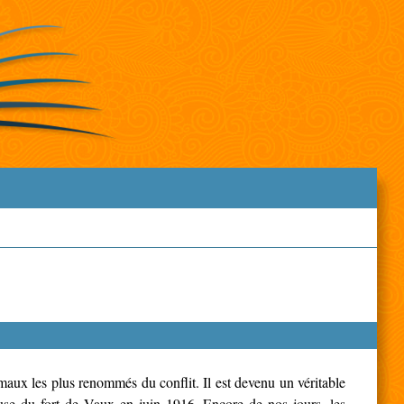
maux les plus renommés du conflit. Il est devenu un véritable
use du fort de Vaux en juin 1916. Encore de nos jours, les