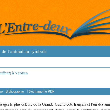
, de l’animal au symbole
) à Verdun
illant
ue
Bibliographie
Télécharger le PDF
sager le plus célèbre de la Grande Guerre côté français et l’un des ani
ier message écrit du commandant Raynal avant la capitulation glorie