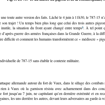
nt une toute autre version des faits. Lâché le 4 juin à 11h30, le 787-15 n
 son trajet ! Un temps bien plus long que celui des trois autres pigeon
inutile, la situation du front ayant changé entre temps
. À tel point
5
e d’après-guerre des armées françaises dans la Grande Guerre, à la diff
aire difficile et comment les humains transformèrent ce « médiocre » pi
ividuelle de 787-15 sans établir le contexte militaire.
attaque allemande autour du fort de Vaux, dans le sillage des combats
 rien à Vaux où la garnison résista avec acharnement dans des condit
e fort jusqu’au 7 juin, ne capitulant qu’en dernière extrémité et en r
s gaines, les uns derrière les autres, devant leurs adversaires au garde-à-