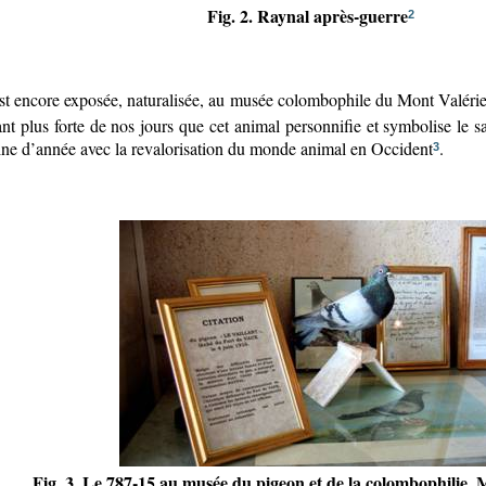
Fig. 2. R
aynal après-guerre
2
 est encore exposée, naturalisée, au musée colombophile du Mont Valér
ant plus forte de nos jours que cet animal personnifie et symbolise le 
ine d’année avec la revalorisation du monde animal en Occident
.
3
Fig. 3. Le 787-15 au musée du pigeon et de la colombophilie, 