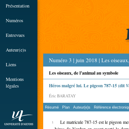
☰
Présentation
Numéros
Entrevues
Auteur(e)s
Numéro 3 | juin 2018 | Les oiseaux
Liens
Les oiseaux, de l’animal au symbole
Mentions
Héros malgré lui. Le pigeon 787-15 (dit
légales
Va
Éric BARATAY
Résumé
Plan
Auteur(e)s
Référence électroniq
rien
Le matricule 787-15 est le pigeon mes
héros de Verdun en ayant porté le dern