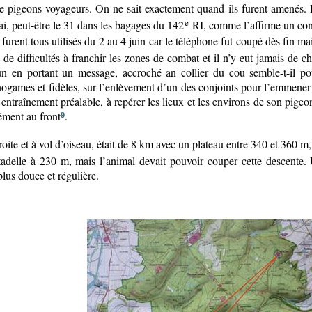
re pigeons voyageurs. On ne sait exactement quand ils furent amenés. I
e
i, peut-être le 31 dans les bagages du 142
RI, comme l’affirme un cont
urent tous utilisés du 2 au 4 juin car le téléphone fut coupé dès fin mai,
e difficultés à franchir les zones de combat et il n’y eut jamais de ch
un en portant un message, accroché an collier du cou semble-t-il pour
games et fidèles, sur l’enlèvement d’un des conjoints pour l’emmener au 
 entraînement préalable, à repérer les lieux et les environs de son pigeon
ément au front
.
9
droite et à vol d’oiseau, était de 8 km avec un plateau entre 340 et 360 
tadelle à 230 m, mais l’animal devait pouvoir couper cette descente. 
plus douce et régulière.