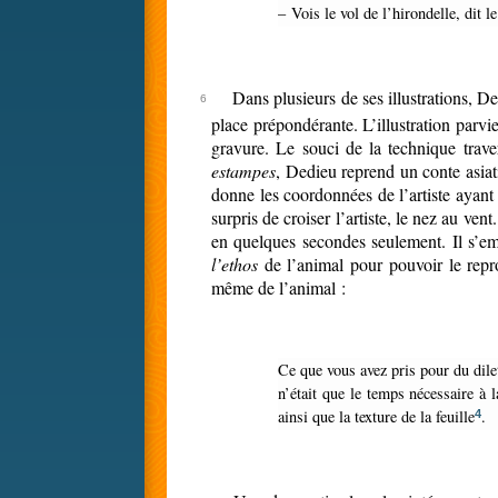
– Vois le vol de l’hirondelle, dit 
Dans plusieurs de ses illustrations, D
place prépondérante. L’illustration parvie
gravure. Le souci de la technique traver
estampes
, Dedieu reprend un conte asia
donne les coordonnées de l’artiste ayant
surpris de croiser l’artiste, le nez au ven
en quelques secondes seulement. Il s’emp
l’ethos
de l’animal pour pouvoir le repr
même de l’animal :
Ce que vous avez pris pour du dilettantisme c’était la période pendant laquelle j’observais la vie et les mœurs des écureuils. Ce que vous preniez pour un délai déraisonnable
n’était que le temps nécessaire à 
ainsi que la texture de la feuille
.
4