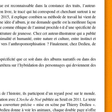
e est reconnaissable dans la constance des traits, l’auteur-
 livre, le tracé qui lui correspond et cherchant surtout à ne
 2015, il explique combien sa méthode de travail lui vient de
 une idée d’album, je me demande quelle est la meilleure façon
que comme éthique de l’animal procède-t-il d’une spécificité de
ttérature de jeunesse. Chez cet auteur-illustrateur qui a publié
alité et humanité, entre nature et culture, entre instinct et
non vers l’anthropomorphisation ? Finalement, chez Dedieu, de
pécificité que ce soit dans des albums narratifs ou dans des
’arrêtera sur l’hybridation des personnages qui deviennent des
 l’histoire, ils participent d’un regard posé sur le monde.
sation avec
L’Arche de Noé
publiée au Seuil en 2011. Le texte
la couverture précise « mise en scène par Thierry Dedieu ».
Dedieu donne à voir les animaux, chaque double page n’offre