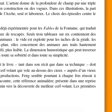
anal. L’artiste donne de la profondeur de champ par une triple
n construction ou des vagues. Dans ces illustrations, la part
e l’Arche, seul et laborieux. Le choix des épisodes centre le
, déjà expérimentée pour les
Fables
de la Fontaine, qui traduit
re de rescapés. Seuls trois tableaux sur six contiennent des
nimaux : le vide est exploité pour les taches de la girafe, les
e-plan, elles concernent des animaux aux traits hautement
fil, plus lisible. La dimension humoristique qui peut traverser
 toute sa sobriété et dans toute sa simplicité.
 le livre – tant dans son récit que dans sa technique – doit
cerf-volant qui vole au-dessus des cieux » auprès d’un vieux
es productions, Feng semble pourtant à chaque fois réussir à
contre, cette référence animalière, présente dans une reprise
min vers la découverte du meilleur cerf-volant. Les premières