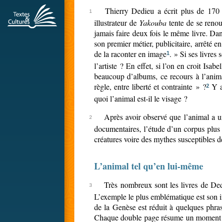
Thierry Dedieu a écrit plus de 170 a
illustrateur de
Yakouba
tente de se renou
jamais faire deux fois le même livre. Da
son premier métier, publicitaire, arrêté 
de la raconter en image
. » Si ses livres
1
l’artiste ? En effet, si l’on en croit Isa
beaucoup d’albums, ce recours à l’animal
règle, entre liberté et contrainte » ?
Y a-
2
quoi l’animal est-il le visage ?
Après avoir observé que l’animal a un
documentaires, l’étude d’un corpus plus r
créatures voire des mythes susceptibles de
L’animal tel qu’en lui-même
Très nombreux sont les livres de Ded
L’exemple le plus emblématique est son 
de la Genèse est réduit à quelques phra
Chaque double page résume un moment du 