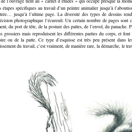
 de l’ouvrage tient au « carnet d’études » qui occupe presque la moitié 
 étapes spécifiques au travail d’un peintre animalier jusqu’à l’about
trée… jusqu’à l’ultime page. La diversité des types de dessins ren
écision photographique l’écureuil. Un certain nombre de pages sont con
t, du port de tête, de la posture des pattes, de l’envol, du panache. Plu
grossiers mais reproduisent les différentes parties du corps, et font a
 ou de la patte. Ce type d’esquisse est très peu présent dans les 
ssement du travail, c’est vraiment, de manière rare, la démarche, le trava