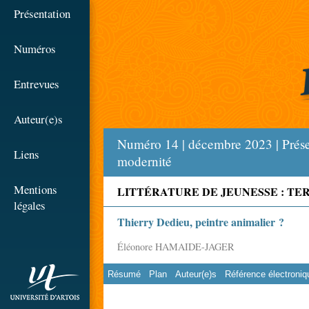
☰
Présentation
Numéros
Entrevues
Auteur(e)s
Numéro 14 | décembre 2023 | Présenc
Liens
modernité
Mentions
LITTÉRATURE DE JEUNESSE : TE
légales
Thierry Dedieu, peintre animalier ?
Éléonore HAMAIDE-JAGER
Résumé
Plan
Auteur(e)s
Référence électroniq
rien