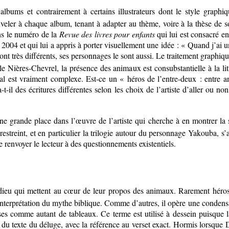
lbums et contrairement à certains illustrateurs dont le style graphiqu
veler à chaque album, tenant à adapter au thème, voire à la thèse de son
ns le numéro de la
Revue des livres pour enfants
qui lui est consacré en
en 2004 et qui lui a appris à porter visuellement une idée : « Quand j’ai
 sont très différents, ses personnages le sont aussi. Le traitement graphi
belle Nières-Chevrel, la présence des animaux est consubstantielle à la li
 est vraiment complexe. Est-ce un « héros de l’entre-deux : entre anim
t-il des écritures différentes selon les choix de l’artiste d’aller ou 
e grande place dans l’œuvre de l’artiste qui cherche à en montrer la s
estreint, et en particulier la trilogie autour du personnage Yakouba, s
 renvoyer le lecteur à des questionnements existentiels.
ieu qui mettent au cœur de leur propos des animaux. Rarement héros de
interprétation du mythe biblique. Comme d’autres, il opère une conden
ses comme autant de tableaux. Ce terme est utilisé à dessein puisque 
texte du déluge, avec la référence au verset exact. Hormis lorsque 