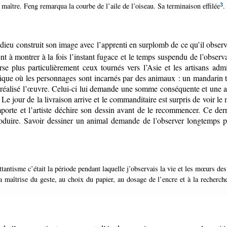
le maître. Feng remarqua la courbe de l’aile de l’oiseau. Sa terminaison effilée
.
3
edieu construit son image avec l’apprenti en surplomb de ce qu’il observe
nt à montrer à la fois l’instant fugace et le temps suspendu de l’observa
se plus particulièrement ceux tournés vers l’Asie et les artisans adm
tique où les personnages sont incarnés par des animaux : un mandarin
 réalisé l’œuvre. Celui-ci lui demande une somme conséquente et une av
t. Le jour de la livraison arrive et le commanditaire est surpris de voir 
orte et l’artiste déchire son dessin avant de le recommencer. Ce dern
oduire. Savoir dessiner un animal demande de l’observer longtemps p
la maîtrise du geste, au choix du papier, au dosage de l’encre et à la recherc