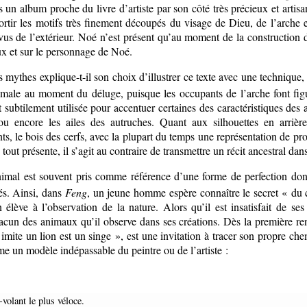
s un album proche du livre d’artiste par son côté très précieux et artis
sortir les motifs très finement découpés du visage de Dieu, de l’arche e
 vus de l’extérieur. Noé n’est présent qu’au moment de la construction d
ux et sur le personnage de Noé.
 mythes explique-t-il son choix d’illustrer ce texte avec une technique
nimale au moment du déluge, puisque les occupants de l’arche font figu
 subtilement utilisée pour accentuer certaines des caractéristiques des a
ou encore les ailes des autruches. Quant aux silhouettes en arrièr
ts, le bois des cerfs, avec la plupart du temps une représentation de pro
tout présente, il s’agit au contraire de transmettre un récit ancestral dans
nimal est souvent pris comme référence d’une forme de perfection dont
tés. Ainsi, dans
Feng
, un jeune homme espère connaître le secret « du 
 élève à l’observation de la nature. Alors qu’il est insatisfait de s
chacun des animaux qu’il observe dans ses créations. Dès la première ren
imite un lion est un singe », est une invitation à tracer son propre che
e un modèle indépassable du peintre ou de l’artiste :
-volant le plus véloce.