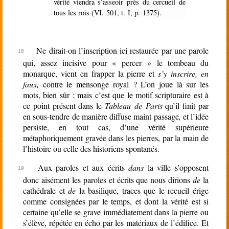
vérité viendra s’asseoir près du cercueil de
tous les rois (VI. 501, t. I, p. 1375).
Ne dirait-on l’inscription ici restaurée par une parole
qui, assez incisive pour « percer » le tombeau du
monarque, vient en frapper la pierre et
s’y inscrire, en
faux,
contre le mensonge royal
? L’on joue là sur les
mots, bien sûr
; mais c’est que le motif scripturaire est à
ce point présent dans le
Tableau de Paris
qu’il finit par
en sous-tendre de manière diffuse maint passage
,
et l’idée
persiste, en tout cas, d’une vérité supérieure
métaphoriquement gravée dans les pierres, par la main de
l’histoire ou celle des historiens spontanés.
Aux paroles et aux écrits
dans
la ville s’opposent
donc aisément les paroles et écrits que nous dirions
de
la
cathédrale et
de
la basilique, traces que le recueil érige
comme consignées par le temps, et dont la vérité est si
certaine qu’elle se grave immédiatement dans la pierre ou
s’élève, répétée en écho par les matériaux de l’édifice. Et