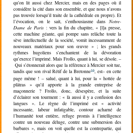
qu’on lit aussi chez Mercier, mais en des pages où il
considère la cité dans son ensemble, et que nous n’avons
pas trouvée lorsqu’il traite de la cathédrale en propre). Et
l’évocation, on le sait, s’enthousiasme dans
Notre-
Dame de Paris
: vers la fin du chapitre, « [l]a presse,
cette machine géante, qui pompe sans relâche toute la
sève intellectuelle de la société, vomit incessamment de
nouveaux matériaux pour son œuvre » ; les grands
rythmes hugoliens s’enchantent de la dévoration
qu’exerce l’imprimé. Mais Frollo, quant à lui, se désole. –
Qui s’étonnerait alors que la référence à Mercier soit tue,
tandis que son rival Rétif de la Bretonne
, est– en cette
10
page même ! – salué, quant à lui, pour la « hottée de
plâtras » qu’il apporte à la grande entreprise de
maçonnerie ? Frollo, donc, désespère, et la suite
d’éclairer son tourment : « là aussi il y a confusion des
langues ». Le règne de l’imprimé est « activité
incessante, labeur infatigable, contour acharné de
l’humanité tout entière, refuge promis à l’intelligence
contre un nouveau déluge, contre une submersion des
barbares », mais on voit quelle est la contrepartie, qui