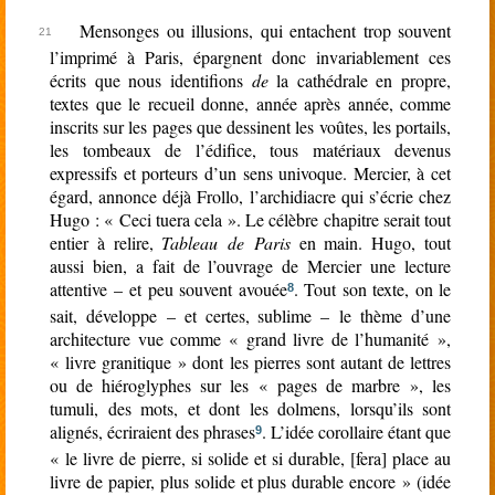
Mensonges ou illusions, qui entachent trop souvent
l’imprimé à Paris, épargnent donc invariablement ces
écrits que nous identifions
de
la cathédrale en propre,
textes que le recueil donne, année après année, comme
inscrits sur les pages que dessinent les voûtes, les portails,
les tombeaux de l’édifice, tous matériaux devenus
expressifs et porteurs d’un sens univoque. Mercier, à cet
égard, annonce déjà Frollo, l’archidiacre qui s’écrie chez
Hugo : « Ceci tuera cela ». Le célèbre chapitre serait tout
entier à relire,
Tableau de Paris
en main. Hugo, tout
aussi bien, a fait de l’ouvrage de Mercier une lecture
attentive – et peu souvent avouée
. Tout son texte, on le
8
sait, développe – et certes, sublime – le thème d’une
architecture vue comme « grand livre de l’humanité »,
« livre granitique » dont les pierres sont autant de lettres
ou de hiéroglyphes sur les « pages de marbre », les
tumuli, des mots, et dont les dolmens, lorsqu’ils sont
alignés, écriraient des phrases
. L’idée corollaire étant que
9
« le livre de pierre, si solide et si durable, [fera] place au
livre de papier, plus solide et plus durable encore » (idée