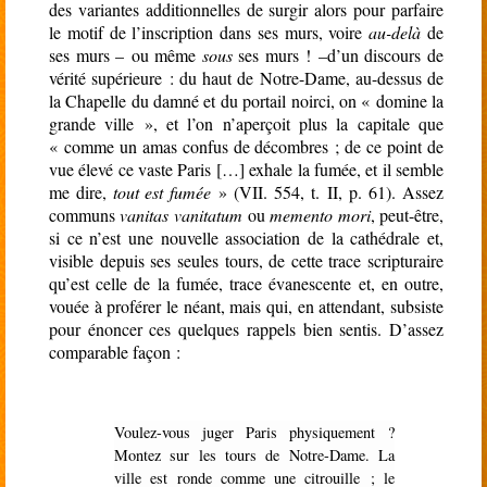
des variantes additionnelles de surgir alors pour parfaire
le motif de l’inscription dans ses murs, voire
au-delà
de
ses murs – ou même
sous
ses murs ! –d’un discours de
vérité supérieure
: du haut de Notre-Dame, au-dessus de
la Chapelle du damné et du portail noirci, on
«
domine la
grande ville
», et l’on
n’aperçoit plus la capitale que
«
comme un amas confus de décombres ; de ce point de
vue élevé ce vaste Paris […] exhale la fumée, et il semble
me dire,
tout est fumée
»
(VII.
554, t.
II, p.
61). Assez
communs
vanitas vanitatum
ou
memento mori
, peut-être,
si ce n’est une nouvelle association de la cathédrale et,
visible depuis ses seules tours, de cette trace scripturaire
qu’est celle de la fumée, trace évanescente et, en outre,
vouée à proférer le néant, mais qui, en attendant, subsiste
pour énoncer ces quelques rappels bien sentis. D’assez
comparable façon :
Voulez-vous juger Paris physiquement ?
Montez sur les tours de Notre-Dame. La
ville est ronde comme une citrouille ; le