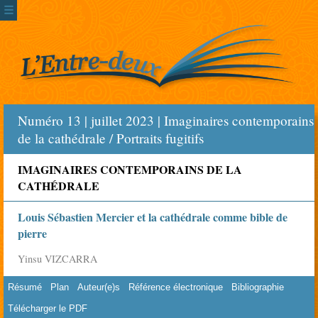
☰
Numéro 13 | juillet 2023 | Imaginaires contemporains
de la cathédrale / Portraits fugitifs
IMAGINAIRES CONTEMPORAINS DE LA
CATHÉDRALE
Louis Sébastien Mercier et la cathédrale comme bible de
pierre
Yinsu VIZCARRA
Résumé
Plan
Auteur(e)s
Référence électronique
Bibliographie
Télécharger le PDF