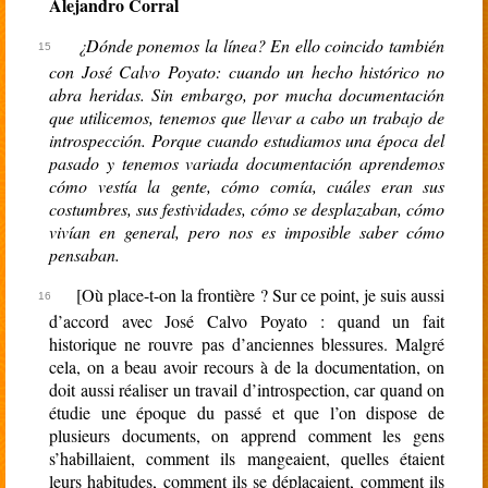
Alejandro Corral
¿Dónde ponemos la línea? En ello coincido también
con José Calvo Poyato: cuando un hecho histórico no
abra heridas. Sin embargo, por mucha documentación
que utilicemos, tenemos que llevar a cabo un trabajo de
introspección. Porque cuando estudiamos una época del
pasado y tenemos variada documentación aprendemos
cómo vestía la gente, cómo comía, cuáles eran sus
costumbres, sus festividades, cómo se desplazaban, cómo
vivían en general, pero nos es imposible saber cómo
pensaban.
[Où place-t-on la frontière ? Sur ce point, je suis aussi
d’accord avec José Calvo Poyato : quand un fait
historique ne rouvre pas d’anciennes blessures. Malgré
cela, on a beau avoir recours à de la documentation, on
doit aussi réaliser un travail d’introspection, car quand on
étudie une époque du passé et que l’on dispose de
plusieurs documents, on apprend comment les gens
s’habillaient, comment ils mangeaient, quelles étaient
leurs habitudes, comment ils se déplaçaient, comment ils