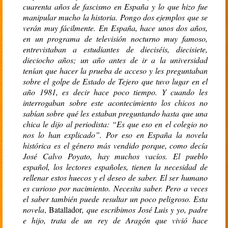
cuarenta años de fascismo en España y lo que hizo fue
manipular mucho la historia. Pongo dos ejemplos que se
verán muy fácilmente. En España, hace unos dos años,
en un programa de televisión nocturno muy famoso,
entrevistaban a estudiantes de dieciséis, diecisiete,
dieciocho años; un año antes de ir a la universidad
tenían que hacer la prueba de acceso y les preguntaban
sobre el golpe de Estado de Tejero que tuvo lugar en el
año 1981, es decir hace poco tiempo. Y cuando les
interrogaban sobre este acontecimiento los chicos no
sabían sobre qué les estaban preguntando hasta que una
chica le dijo al periodista: “Es que eso en el colegio no
nos lo han explicado”. Por eso en España la novela
histórica es el género m
ás vendido porque, como decía
José Calvo Poyato, hay muchos vacíos. El pueblo
español, los lectores españoles, tienen la necesidad de
rellenar estos huecos y el deseo de saber. El ser humano
es curioso por nacimiento. Necesita saber. Pero a veces
el saber también puede resultar un poco peligroso. Esta
novela
, Batallador
, que escribimos José Luis y yo, padre
e hijo, trata de un rey de Aragón que vivió hace