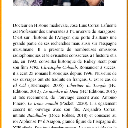
Docteur en Histoire médiévale, José Luis Corral Lafuente
est Professeur des universités à l’Université de Saragosse.
C’est sur l’histoire de l’Aragon que porte d’ailleurs une
grande partie de ses recherches mais aussi sur l’Espagne
musulmane. Il a présenté de nombreuses émissions
radiophoniques et télévisuelles consacrées à l’histoire et a
été, en 1992, conseiller historique de Ridley Scott pour
son film
1492. Christophe Colomb
. Romancier à succès,
il a écrit 25 romans historiques depuis 1996. Plusieurs de
ses ouvrages ont été traduits en français. C’est le cas de
El Cid
(Télémaque, 2005),
L’héritier du Temple
(HC
Éditions, 2012),
Le nombre de Dieu
(HC Éditions, 2015)
et très récemment, de l’ouvrage coécrit avec Antonio
Piñero,
Le trône maudit
(Pocket, 2020). Il a également
coécrit un ouvrage avec son fils, Alejandro Corral,
intitulé
Batallador
(Doce Robles, 2018) et consacré au
er
roi Alphonse I
d’Aragon, grande figure de l’Espagne du
e
XII
siècle. Son tout dernier roman,
La reina olvidada: la