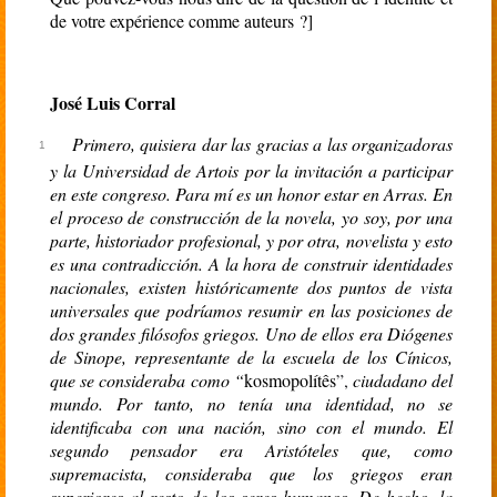
de votre expérience comme auteurs ?
]
José Luis Corral
Primero, quisiera dar las gracias a las organizadoras
y la Universidad de Artois por la invitación a participar
en este congreso. Para mí es un honor estar en Arras. En
el proceso de construcción de la novela, yo soy, por una
parte, historiador profesional, y por otra, novelista y esto
es una contradicción. A la hora de construir identidades
nacionales, existen históricamente dos puntos de vista
universales que podríamos resumir en las posiciones de
dos grandes filósofos griegos. Uno de ellos era Diógenes
de Sinope, representante de la escuela de los Cínicos,
que se consideraba como
“
kosmopolítês
”
,
ciudadano del
mundo.
Por tanto, no tenía una identidad, no se
identificaba con una nación, sino con el mundo.
El
segundo pensador era Aristóteles que, como
supremacista, consideraba que los griegos eran
superiores al resto de los seres humanos. De hecho, la