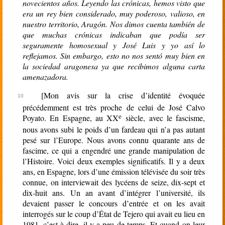
novecientos años. Leyendo las crónicas, hemos visto que
era un rey bien considerado, muy poderoso, valioso, en
nuestro territorio, Aragón. Nos dimos cuenta también de
que muchas crónicas indicaban que podía ser
seguramente homosexual y José Luis y yo así lo
reflejamos. Sin embargo, esto no nos sentó muy bien en
la sociedad aragonesa ya que recibimos alguna carta
amenazadora.
[Mon avis sur la crise d’identité évoquée
précédemment est très proche de celui de José Calvo
e
Poyato. En Espagne, au XX
siècle, avec le fascisme,
nous avons subi le poids d’un fardeau qui n’a pas autant
pesé sur l’Europe. Nous avons connu quarante ans de
fascime, ce qui a engendré une grande manipulation de
l’Histoire. Voici deux exemples significatifs. Il y a deux
ans, en Espagne, lors d’une émission télévisée du soir très
connue, on interviewait des lycéens de seize, dix-sept et
dix-huit ans. Un an avant d’intégrer l’université, ils
devaient passer le concours d’entrée et on les avait
interrogés sur le coup d’État de Tejero qui avait eu lieu en
1981, c’est-à-dire, il y a peu de temps. Et quand on leur