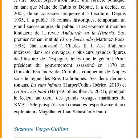
en tant que Maire de Cabra et Député, il a décidé, en
2005, de se consacrer uniquement à l’écriture. Depuis
1995, il a publié 18 romans historiques, remportant un
grand succès auprès du public. Il est également membre
fondateur de la revue
Andalucía en la Historia
.
Son
premier roman, intitulé
El rey hechizado
(Martínez Roca,
1995), était consacré à Charles II. Il s’est d’ailleurs
intéressé, dans ses ouvrages, à plusieurs grandes figures
de l’histoire de l’Espagne, telles que le général Prim,
président du gouvernement assassiné en 1870 ou
Gonzalo Fernández de C
rdoba, conquérant de Naples
ó
sous le règne des Rois Catholiques. Ses deux derniers
romans,
La ruta infinita
(HarperCollins Ibérica, 2019) et
La travesía final
(HarperCollins Ibérica, 2021), plongent
le lecteur au cœur
grands voyages maritimes du
des
e
XVI
siècle puisqu’ils sont consacrés respectivement aux
explorateurs Magellan et Juan Sebasti
n Elcano.
á
Suzanne Varga-Guillou