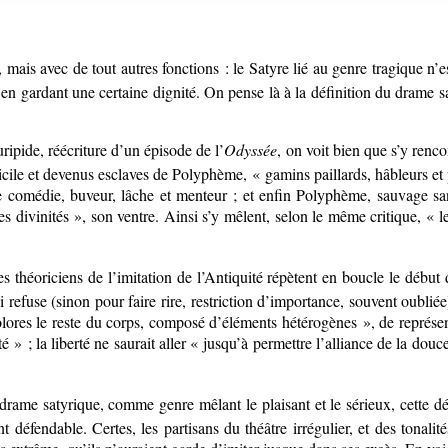
 mais avec de tout autres fonctions : le Satyre lié au genre tragique n’es
ut en gardant une certaine dignité. On pense là à la définition du drame 
ipide, réécriture d’un épisode de l’
Odyssée
, on voit bien que s’y renco
 Sicile et devenus esclaves de Polyphème, « gamins paillards, hâbleurs et
de comédie, buveur, lâche et menteur ; et enfin Polyphème, sauvage sa
es divinités », son ventre. Ainsi s’y mêlent, selon le même critique, « le 
es théoriciens de l’imitation de l’Antiquité répètent en boucle le début 
lui refuse (sinon pour faire rire, restriction d’importance, souvent oubl
lores le reste du corps, composé d’éléments hétérogènes », de représente
té » ; la liberté ne saurait aller « jusqu’à permettre l’alliance de la douc
ame satyrique, comme genre mêlant le plaisant et le sérieux, cette défe
 défendable. Certes, les partisans du théâtre irrégulier, et des tonalit