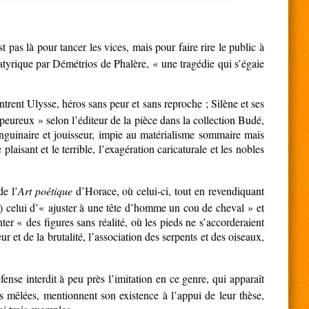
t pas là pour tancer les vices, mais pour faire rire le public à
satyrique par Démétrios de Phalère, « une tragédie qui s’égaie
ntrent Ulysse, héros sans peur et sans reproche ; Silène et ses
 peureux » selon l’éditeur de la pièce dans la collection Budé,
nguinaire et jouisseur, impie au matérialisme sommaire mais
plaisant et le terrible, l’exagération caricaturale et les nobles
de l’
Art poétique
d’Horace, où celui-ci, tout en revendiquant
iée) celui d’« ajuster à une tête d’homme un cou de cheval » et
r « des figures sans réalité, où les pieds ne s’accorderaient
eur et de la brutalité, l’association des serpents et des oiseaux,
nse interdit à peu près l’imitation en ce genre, qui apparaît
és mêlées, mentionnent son existence à l’appui de leur thèse,