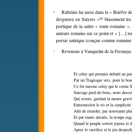
Rabelais lui aussi dans la « Briefve de
desguisez en Satyres »
blasonnent les 
10
poétique de la satire « toute romaine »,
auteurs romains sur ce point et « […] rend
poésie satirique (conçue comme romaine p
Revenons à Vauquelin de la Fresnaye. 
Et celuy qui premier debatit au pa
Par un Tragicque vers, pour le bo
Ce fut mesme celuy qui le cornu S
Sauvage pied-de-bouc, nous descou
Qui severe, gardant la meure gravi
Entremesloit le ris et la simplicité 
Afin de retarder, par nouveauté pla
Et par riants attraits, la troupe re
Quand le peuple sortoit joyeux et
Apres le sacrifice et le jeu despech