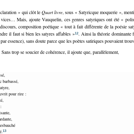
claration » qui clôt le
Quart livre
, sous « Satyricque moquerie », ment
vices… Mais, ajoute Vauquelin, ces genres satyriques ont été « polis
 discours, composition poétique « tout à fait différente de la poésie sa
re il faut si bien les satyres affables »
. Ainsi la théorie dominante fi
12
ar essence), sans doute parce que les poètes satiriques pouvaient trouve
Sans trop se soucier de cohérence, il ajoute que, parallèlement,
ssé,
uc barbassé,
atyre,
vrit pour rire :
té,
:
isante,
gardante,
 desbauché
é.
13