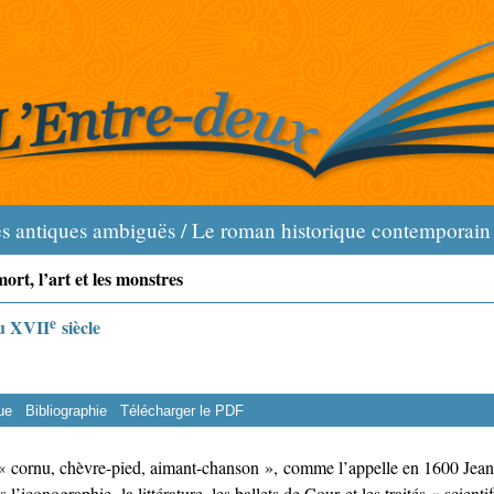
s antiques ambiguës / Le roman historique contemporain
ort, l’art et les monstres
e
au XVII
siècle
ue
Bibliographie
Télécharger le PDF
 « cornu, chèvre-pied, aimant-chanson », comme l’appelle en 1600 Jean
’iconographie, la littérature, les ballets de Cour et les traités « scienti