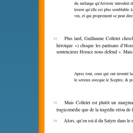
du mélange qu’Aristote introduit d
treuve qu’elle est plus semblable à
vin, et qui proprement se peut dire
Plus tard, Guillaume Colletet cher
héroïque ») choque les partisans d’Hor
sentencieux Horace nous defend ». Mais, 
Apres tout, ceux qui ont inventé la Tragicomedie, l’Heroïcomique, & mesme la Tragedie Pastorale, n’ont-ils pas marié des choses aussi éloignées, la fureur avec la raillerie,
le serieux avecque le Sceptre, & p
Mais Colletet est plutôt un marginal
tragicomédie que de la tragédie et/ou de l
Alors, qu’en est-il du Satyre dans le r