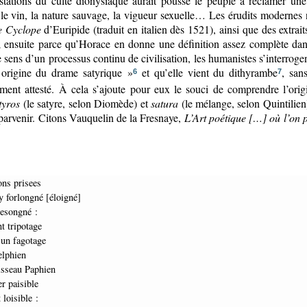
estations du culte dionysiaque aurait poussé le peuple à réclamer une
 le vin, la nature sauvage, la vigueur sexuelle… Les érudits modernes
e Cyclope
d’Euripide (traduit en italien dès 1521), ainsi que des extrai
; ensuite parce qu’Horace en donne une définition assez complète dan
le sens d’un processus continu de civilisation, les humanistes s’interroge
n origine du drame satyrique »
et qu’elle vient du dithyrambe
, san
6
7
ment attesté. À cela s’ajoute pour eux le souci de comprendre l’origi
tyros
(le satyre, selon Diomède) et
satura
(le mélange, selon Quintilien)
 parvenir. Citons Vauquelin de la Fresnaye,
L’Art poétique […] où l’on p
sons prisees
oy forlongné [éloigné]
besongné :
nt tripotage
s un fagotage
elphien
risseau Paphien
er paisible
 loisible :