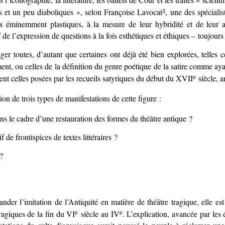
nés et un peu diaboliques », selon Françoise Lavocat
, une des spécialis
3
es éminemment plastiques, à la mesure de leur hybridité et de leur 
f de l’expression de questions à la fois esthétiques et éthiques – toujours
ager toutes, d’autant que certaines ont déjà été bien explorées, telles 
ent, ou celles de la définition du genre poétique de la satire comme ayan
e
nt celles posées par les recueils satyriques du début du XVII
siècle, 
ion de trois types de manifestations de cette figure :
ns le cadre d’une restauration des formes du théâtre antique ?
de frontispices de textes littéraires ?
?
der l’imitation de l’Antiquité en matière de théâtre tragique, elle es
e
e
ragiques de la fin du VI
siècle au IV
. L’explication, avancée par les 