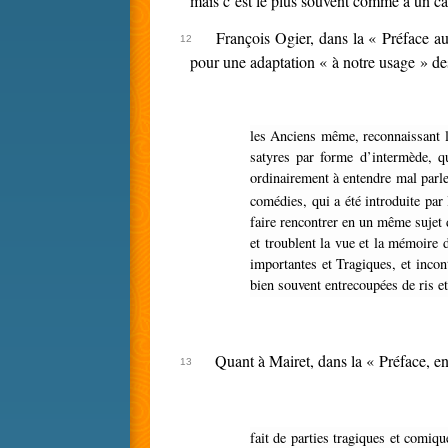
mais c’est le plus souvent comme à un cas
François Ogier, dans la « Préface a
pour une adaptation « à notre usage » des
les Anciens même, reconnaissant le défaut de leur théâtre et que le peu de variété qui s’y pratiquait rendait les spectateurs mélancoliques, furent contraints d’introduire des
satyres par forme d’intermède, qu
ordinairement à entendre mal parle
comédies, qui a été introduite par
faire rencontrer en un même sujet 
et troublent la vue et la mémoire 
importantes et Tragiques, et inco
bien souvent entrecoupées de ris et
Quant à Mairet, dans la « Préface, e
fait de parties tragiques et comiques, en telle façon que les unes et les autres, faisant ensemble un bon accord, ont enfin une joyeuse et comique catastrophe, à la différence