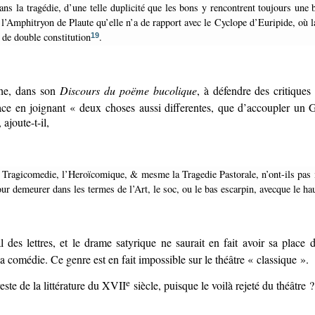
ans la tragédie, d’une telle duplicité que les bons y rencontrent toujours une
 l’Amphitryon de Plaute qu’elle n’a de rapport avec le Cyclope d’Euripide, où l
 de double constitution
.
19
che, dans son
Discours du poëme bucolique
, à défendre des critiques
ace en joignant « deux choses aussi differentes, que d’accoupler un 
ajoute-t-il,
our demeurer dans les termes de l’Art, le soc, ou le bas escarpin, avecque le h
 des lettres, et le drame satyrique ne saurait en fait avoir sa place 
a comédie. Ce genre est en fait impossible sur le théâtre « classique ».
e
este de la littérature du XVII
siècle, puisque le voilà rejeté du théâtre ?