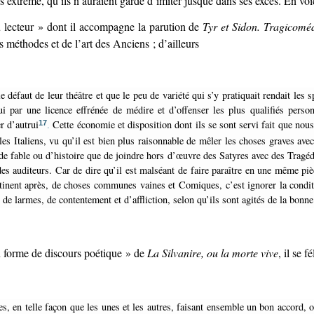
 extrême, qu’ils n’auraient garde d’imiter jusque dans ses excès. En voi
u lecteur » dont il accompagne la parution de
Tyr et Sidon. Tragicomé
 méthodes et de l’art des Anciens ; d’ailleurs
i par une licence effrénée de médire et d’offenser les plus qualifiés perso
r d’autrui
Cette économie et disposition dont ils se sont servi fait que nou
17
.
 les Italiens, vu qu’il est bien plus raisonnable de mêler les choses graves av
de fable ou d’histoire que de joindre hors d’œuvre des Satyres avec des Tragéd
des auditeurs. Car de dire qu’il est malséant de faire paraître en une même piè
ntinent après, de choses communes vaines et Comiques, c’est ignorer la condit
 de larmes, de contentement et d’affliction, selon qu’ils sont agités de la bonn
n forme de discours poétique » de
La Silvanire, ou la morte vive
, il se 