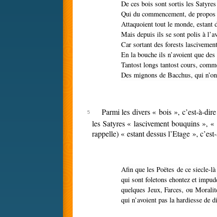
De ces bois sont sortis les Satyre
Qui du commencement, de propos
Attaquoient tout le monde, estant 
Mais depuis ils se sont polis à l’a
Car sortant des forests lasciveme
En la bouche ils n’avoient que des
Tantost longs tantost cours, com
Des mignons de Bacchus, qui n’on
Parmi les divers « bois », c’est-à-dir
les Satyres « lascivement bouquins », «
rappelle) « estant dessus l’Etage », c’es
Afin que les Poëtes de ce siecle-là peussent taxer plus librement les vices et les defauts voluptueux et lascifs de chacun, ils introduisoient devant tous quelques Satyres […]
qui sont foletons ehontez et impude
quelques Jeux, Farces, ou Moralite
qui n’avoient pas la hardiesse de 