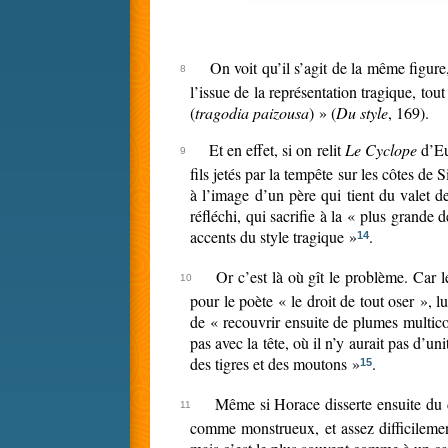
On voit qu’il s’agit de la même figure,
l’issue de la représentation tragique, to
(
tragodia paizousa
) » (
Du style
, 169).
Et en effet, si on relit
Le Cyclope
d’Eur
fils jetés par la tempête sur les côtes de
à l’image d’un père qui tient du valet 
réfléchi, qui sacrifie à la « plus grande d
accents du style tragique »
.
14
Or c’est là où gît le problème. Car l
pour le poète « le droit de tout oser », 
de « recouvrir ensuite de plumes multico
pas avec la tête, où il n’y aurait pas d’uni
des tigres et des moutons »
.
15
Même si Horace disserte ensuite du dr
comme monstrueux, et assez difficilement