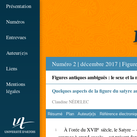
☰
Présentation
Numéros
Entrevues
Auteur(e)s
Numéro 2 | décembre 2017 | Figure
Liens
Figures antiques ambiguës : le sexe et la m
Mentions
Quelques aspects de la figure du satyre 
légales
Claudine NÉDELEC
Résumé
Plan
Auteur(e)s
Référence électroniq
rien
e
À l’orée du XVII
siècle, le Satyre –
ouvrage à grand succès – est présent dans l