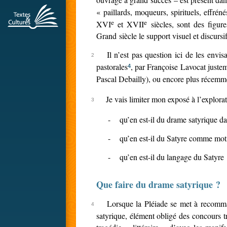
« paillards, moqueurs, spirituels, effré
e
e
XVI
et XVII
siècles, sont des figur
Grand siècle le support visuel et discursi
Il n’est pas question ici de les envis
pastorales
, par Françoise Lavocat justem
4
Pascal Debailly), ou encore plus récemme
Je vais limiter mon exposé à l’explorat
-
qu’en est-il du drame satyrique da
-
qu’en est-il du Satyre comme motif 
-
qu’en est-il du langage du Satyre 
Que faire du drame satyrique ?
Lorsque la Pléiade se met à recomman
satyrique, élément obligé des concours t