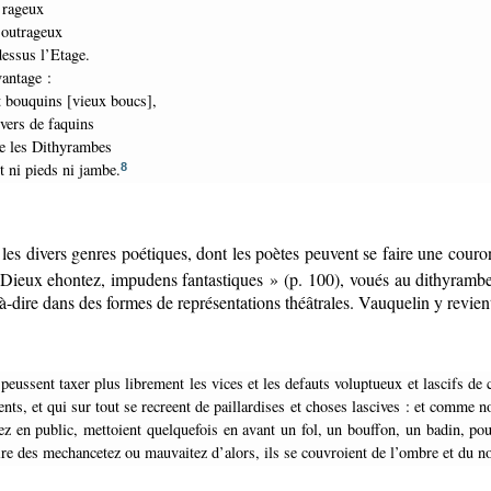
s rageux
 outrageux
dessus l’Etage.
vantage :
nt bouquins [vieux boucs],
 vers de faquins
me les Dithyrambes
t ni pieds ni jambe.
8
e les divers genres poétiques, dont les poètes peuvent se faire une cou
 Dieux ehontez, impudens fantastiques » (p. 100), voués au dithyrambe
t-à-dire dans des formes de représentations théâtrales. Vauquelin y revie
nts, et qui sur tout se recreent de paillardises et choses lascives : et comme n
z en public, mettoient quelquefois en avant un fol, un bouffon, un badin, pour
dire des mechancetez ou mauvaitez d’alors, ils se couvroient de l’ombre et du 