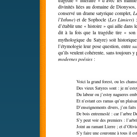
tragédie « littéraire » d’avec les manif
divinités liées au domaine de Dionysos,
conservé un drame satyrique complet,
L
l’Isthme
) et de Sophocle (
Les Limiers
) 
d’établir une « histoire » qui aille dans 
dit à la fois que la tragédie tire « so
mythologique du Satyre) soit historique
l’étymologie leur pose question, entre
sa
qu’ils veulent cohérente, sans toujours y
modernes poésies
:
Voici la grand forest, ou les chan
Des vieux Satyres sont : je m’est
Du labeur ou j’estoy nagueres em
Et n’estant ces ramas qu’un plaisa
D’enseignements divers, j’en fait
De bois entremeslé : car l’arbre D
S’y peut voir des premiers : l’arb
Joint au ramant Lierre ; et d’Olivi
S’y faire une couronne à tous il est