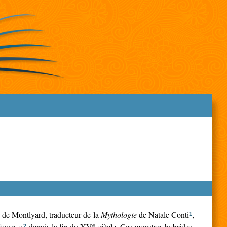
 de Montlyard, traducteur de la
Mythologie
de Natale Conti
,
1
e
fiques »
depuis la fin du XV
siècle. Ces monstres hybrides,
2