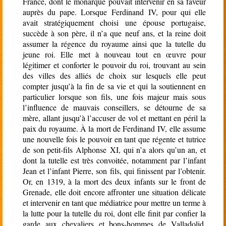
France, dont le monarque pouvait intervenir en sa faveur
auprès du pape. Lorsque Ferdinand IV, pour qui elle
avait stratégiquement choisi une épouse portugaise,
succède à son père, il n’a que neuf ans, et la reine doit
assumer la régence du royaume ainsi que la tutelle du
jeune roi. Elle met à nouveau tout en œuvre pour
légitimer et conforter le pouvoir du roi, trouvant au sein
des villes des alliés de choix sur lesquels elle peut
compter jusqu’à la fin de sa vie et qui la soutiennent en
particulier lorsque son fils, une fois majeur mais sous
l’influence de mauvais conseillers, se détourne de sa
mère, allant jusqu’à l’accuser de vol et mettant en péril la
paix du royaume. À la mort de Ferdinand IV, elle assume
une nouvelle fois le pouvoir en tant que régente et tutrice
de son petit-fils Alphonse XI, qui n’a alors qu’un an, et
dont la tutelle est très convoitée, notamment par l’infant
Jean et l’infant Pierre, son fils, qui finissent par l’obtenir.
Or, en 1319, à la mort des deux infants sur le front de
Grenade, elle doit encore affronter une situation délicate
et intervenir en tant que médiatrice pour mettre un terme à
la lutte pour la tutelle du roi, dont elle finit par confier la
garde aux chevaliers et bons-hommes
de Valladolid.