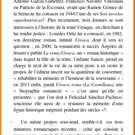
Antonio García Gutiérrez, Francisco Navarro Villoslada
ou Patricio de la Escosura, avant que Ramón Gómez de
la Serna ne lui consacre en 1944 l’une de ses
Seis novelas
superhistóricas
.
Plus récemment, trois femmes se sont
1
intéressées à l’histoire de la reine Urraque, en cherchant à
lui rendre justice : Lourdes Ortiz lui a consacré, en 1982,
son deuxième roman, intitulé
Urraca,
dont il sera ici
question
; en 2000, la romancière à succès
ngeles de
Á
Irisarri a publié
La reina Urraca,
un « roman historique »
dans lequel la fille de la reine, l’infante Sancie, prend en
charge le récit de la vie de sa mère pour, à en croire le
propos de l’éditeur inscrit sur la quatrième de couverture,
« réhabiliter la mémoire et l’honneur de la souveraine » ;
en 2013 enfin, paraît
Urraca reina (La Castellana)
, une
« biographie romancée » – c’est ainsi qu’elle est
présentée – que l’on doit à Felicidad Sánchez-Pacheco,
soucieuse elle aussi de « restaurer la mémoire d’une
figure historique méprisée pendant des siècles »
.
2
Un même propos sous-tend, semble-t-il, ces trois
initiatives romanesques récentes : celui qui consiste à