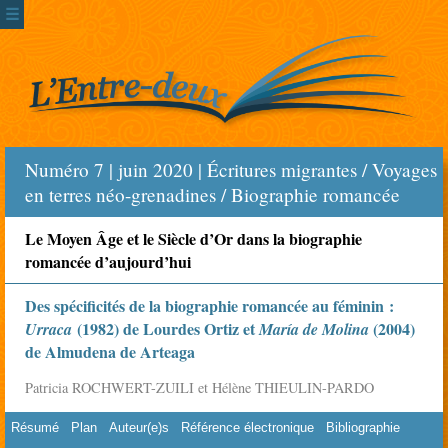
☰
Numéro 7 | juin 2020 | Écritures migrantes / Voyages
en terres néo-grenadines / Biographie romancée
Le Moyen Âge et le Siècle d’Or dans la biographie
romancée d’aujourd’hui
Des spécificités de la biographie romancée au féminin :
(1982) de Lourdes Ortiz et
(2004)
Urraca
María de Molina
de Almudena de Arteaga
Patricia ROCHWERT-ZUILI et Hélène THIEULIN-PARDO
Résumé
Plan
Auteur(e)s
Référence électronique
Bibliographie