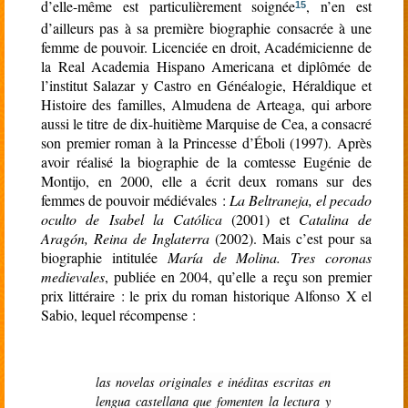
d’elle-même est particulièrement soignée
, n’en est
15
d’ailleurs pas à sa première biographie consacrée à une
femme de pouvoir. Licenciée en droit, Académicienne de
la Real Academia Hispano Americana et diplômée de
l’institut Salazar y Castro en Généalogie, Héraldique et
Histoire des familles, Almudena de Arteaga, qui arbore
aussi le titre de dix-huitième Marquise de Cea, a consacré
son premier roman à la Princesse d’Éboli (1997). Après
avoir réalisé la biographie de la comtesse Eugénie de
Montijo, en 2000, elle a écrit deux romans sur des
femmes de pouvoir médiévales :
La Beltraneja, el pecado
oculto de Isabel la Católica
(2001) et
Catalina de
Aragón, Reina de Inglaterra
(2002). Mais c’est pour sa
biographie intitulée
María de Molina. Tres coronas
medievales
, publiée en 2004, qu’elle a reçu son premier
prix littéraire : le prix du roman historique Alfonso X el
Sabio, lequel récompense :
las novelas originales e inéditas escritas en
lengua castellana que fomenten la lectura y