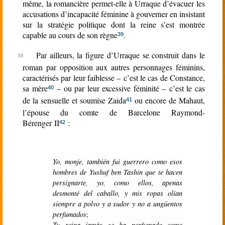
même, la romancière permet-elle à Urraque d’évacuer les
accusations d’incapacité féminine à gouverner en insistant
sur la stratégie politique dont la reine s’est montrée
capable au cours de son règne
.
39
Par ailleurs, la figure d’Urraque se construit dans le
roman par opposition aux autres personnages féminins,
caractérisés par leur faiblesse – c’est le cas de Constance,
sa mère
– ou par leur excessive féminité – c’est le cas
40
de la sensuelle et soumise Zaida
ou encore de Mahaut,
41
l’épouse du comte de Barcelone Raymond-
Bérenger II
:
42
Yo, monje, también fui guerrero como esos
hombres de Yushuf ben Tashin que te hacen
persignarte, yo, como ellos, apenas
desmonté del caballo, y mis ropas olían
siempre a polvo y a sudor y no a ungüentos
perfumados
;
Tu reina jamás se ha perfumado como