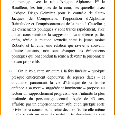
er
le mariage avec le roi d’Aragon Alphonse I
le
Batailleur, les intrigues de la cour, les querelles avec
l’évêque Diego Gelmírez pour le contrôle de Saint-
Jacques de Compostelle, l’opposition d’Alphonse
Raimúndez et l’emprisonnement de la reine à Castellar ;
les événements politiques y sont traités rapidement, avec
un art consommé de la suggestion. La troisième partie,
enfin, révèle la relation sexuelle entre le jeune moine
Roberto et la reine, une relation qui ravive le souvenir
d’autres amants, non sans évoquer les événements
politiques qui ont conduit la reine à devenir la prisonnière
de son propre fils.
On le voit, cette structure à la fois linéaire – quoique
presque entièrement dépourvue de repères datés – et
circulaire, parcourant la vie d’Urraque de sa tendre
enfance à sa mort – suggérée et imminente – propose au
lecteur un rapprochement progressif vers l’intimité la plus
profonde du personnage central. Âgée de 43 ans,
affaiblie par un emprisonnement subi et en quelque sorte
privée de sa couronne, la reine décide d’écrire elle-même
– elle y voit un gage de vérité – la chronique de son