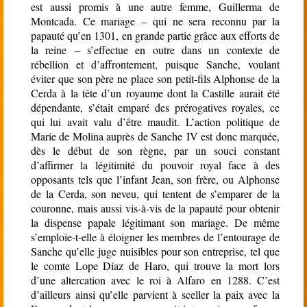
est aussi promis à une autre femme, Guillerma de
Montcada. Ce mariage – qui ne sera reconnu par la
papauté qu’en 1301, en grande partie grâce aux efforts de
la reine – s’effectue en outre dans un contexte de
rébellion et d’affrontement, puisque Sanche, voulant
éviter que son père ne place son petit-fils Alphonse de la
Cerda à la tête d’un royaume dont la Castille aurait été
dépendante, s’était emparé des prérogatives royales, ce
qui lui avait valu d’être maudit. L’action politique de
Marie de Molina auprès de Sanche IV est donc marquée,
dès le début de son règne, par un souci constant
d’affirmer la légitimité du pouvoir royal face à des
opposants tels que l’infant Jean, son frère, ou Alphonse
de la Cerda, son neveu, qui tentent de s’emparer de la
couronne, mais aussi vis-à-vis de la papauté pour obtenir
la dispense papale légitimant son mariage. De même
s’emploie-t-elle à éloigner les membres de l’entourage de
Sanche qu’elle juge nuisibles pour son entreprise, tel que
le comte Lope Díaz de Haro, qui trouve la mort lors
d’une altercation avec le roi à Alfaro en 1288. C’est
d’ailleurs ainsi qu’elle parvient à sceller la paix avec la