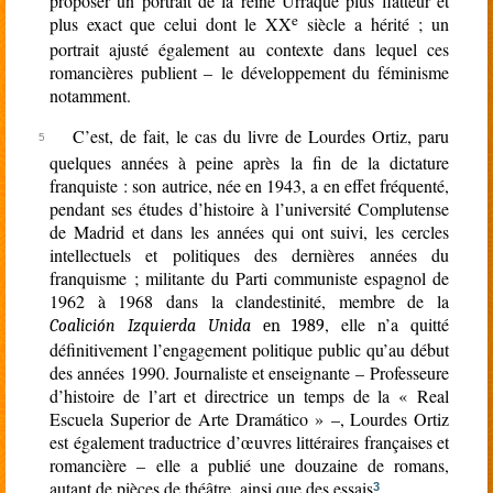
proposer un portrait de la reine Urraque plus flatteur et
e
plus exact que celui dont le XX
siècle a hérité ; un
portrait ajusté également au contexte dans lequel ces
romancières publient – le développement du féminisme
notamment.
C’est, de fait, le cas du livre de Lourdes Ortiz, paru
quelques années à peine après la fin de la dictature
franquiste : son autrice, née en 1943, a en effet fréquenté,
pendant ses études d’histoire à l’université Complutense
de Madrid et dans les années qui ont suivi, les cercles
intellectuels et politiques des dernières années du
franquisme ; militante du Parti communiste espagnol de
1962 à 1968 dans la clandestinité, membre de la
, elle n’a quitté
Coalición Izquierda Unida
en 1989
définitivement l’engagement politique public qu’au début
des années 1990. Journaliste et enseignante – Professeure
d’histoire de l’art et directrice un temps de la « Real
Escuela Superior de Arte Dramático » –, Lourdes Ortiz
est également traductrice d’œuvres littéraires françaises et
romancière – elle a publié une douzaine de romans,
autant de pièces de théâtre, ainsi que des essais
.
3