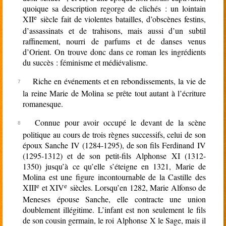
quoique sa description regorge de clichés : un lointain
e
XII
siècle fait de violentes batailles, d’obscènes festins,
d’assassinats et de trahisons, mais aussi d’un subtil
raffinement, nourri de parfums et de danses venus
d’Orient. On trouve donc dans ce roman les ingrédients
du succès : féminisme et médiévalisme.
Riche en événements et en rebondissements, la vie de
la reine Marie de Molina se prête tout autant à l’écriture
romanesque.
Connue pour avoir occupé le devant de la scène
politique au cours de trois règnes successifs, celui de son
époux Sanche IV (1284-1295), de son fils Ferdinand IV
(1295-1312) et de son petit-fils Alphonse XI (1312-
1350) jusqu’à ce qu’elle s’éteigne en 1321, Marie de
Molina est une figure incontournable de la Castille des
e
e
XIII
et XIV
siècles. Lorsqu’en 1282, Marie Alfonso de
Meneses épouse Sanche, elle contracte une union
doublement illégitime. L’infant est non seulement le fils
de son cousin germain, le roi Alphonse X le Sage, mais il