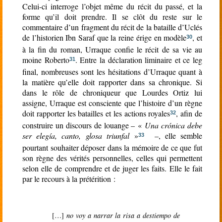
Celui-ci interroge l’objet même du récit du passé, et la
forme qu’il doit prendre. Il se clôt du reste sur le
commentaire d’un fragment du récit de la bataille d’Uclés
de l’historien Ibn Saraf que la reine érige en modèle
, et
30
à la fin du roman, Urraque confie le récit de sa vie au
moine Roberto
. Entre la déclaration liminaire et ce leg
31
final, nombreuses sont les hésitations d’Urraque quant à
la matière qu’elle doit rapporter dans sa chronique. Si
dans le rôle de chroniqueur que Lourdes Ortiz lui
assigne, Urraque est consciente que l’histoire d’un règne
doit rapporter les batailles et les actions royales
, afin de
32
construire un discours de louange – «
Una crónica debe
ser elegía, canto, glosa triunfal
»
–, elle semble
33
pourtant souhaiter déposer dans la mémoire de ce que fut
son règne des vérités personnelles, celles qui permettent
selon elle de comprendre et de juger les faits. Elle le fait
par le recours à la prétérition :
[…]
no voy a narrar la risa a destiempo de