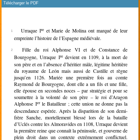
Télécharger le PDF
rien
re
Urraque I
et Marie de Molina ont marqué de leur
empreinte l’histoire de l’Espagne médiévale.
Fille du roi Alphonse VI et de Constance de
re
Bourgogne, Urraque I
devient en 1109, à la mort de
son père et en l’absence d’héritier mâle, légitime héritière
du royaume de León mais aussi de Castille et règne
jusqu’en 1126. Mariée une première fois au comte
Raymond de Bourgogne, dont elle a un fils et une fille,
elle épouse en secondes noces – par stratégie et pour se
soumettre à la volonté de son père – le roi d’Aragon
er
Alphonse I
le Batailleur ; cette union ne donne pas la
descendance espérée. Après la disparition de son demi-
frère Sanche, mortellement blessé lors de la bataille
d’Uclés contre les Almoravides en 1108, Urraque devient
la première reine que connaît la péninsule, et gouverne de
plein droit dans un contexte extrêmement conflictuel.