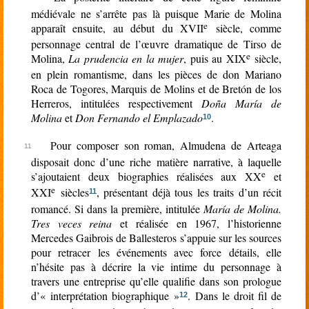
médiévale ne s’arrête pas là puisque Marie de Molina
e
apparaît ensuite, au début du XVII
siècle, comme
personnage central de l’œuvre dramatique de Tirso de
e
Molina,
La prudencia en la mujer
, puis au XIX
siècle,
en plein romantisme, dans les pièces de don Mariano
Roca de Togores, Marquis de Molins et de Bretón de los
Herreros, intitulées respectivement
Doña María de
Molina
et
Don Fernando el Emplazado
.
10
Pour composer son roman, Almudena de Arteaga
disposait donc d’une riche matière narrative, à laquelle
e
s’ajoutaient deux biographies réalisées aux XX
et
e
XXI
siècles
, présentant déjà tous les traits d’un récit
11
romancé. Si dans la première, intitulée
María de Molina.
Tres veces reina
et réalisée en 1967, l’historienne
Mercedes Gaibrois de Ballesteros s’appuie sur les sources
pour retracer les événements avec force détails, elle
n’hésite pas à décrire la vie intime du personnage à
travers une entreprise qu’elle qualifie dans son prologue
d’« interprétation biographique »
. Dans le droit fil de
12