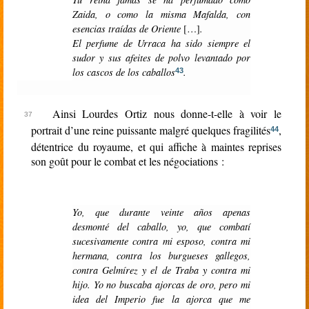
Zaida, o como la misma Mafalda, con
esencias traídas de Oriente
[…]
.
El perfume de Urraca ha sido siempre el
sudor y sus afeites de polvo levantado por
los cascos de los caballos
.
43
Ainsi Lourdes Ortiz nous donne-t-elle à voir le
portrait d’une reine puissante malgré quelques fragilités
,
44
détentrice du royaume, et qui affiche à maintes reprises
son goût pour le combat et les négociations :
Yo, que durante veinte años apenas
desmonté del caballo, yo, que combatí
sucesivamente contra mi esposo, contra mi
hermana, contra los burgueses gallegos,
contra Gelmírez y el de Traba y contra mi
hijo. Yo no buscaba ajorcas de oro, pero mi
idea del Imperio fue la ajorca que me