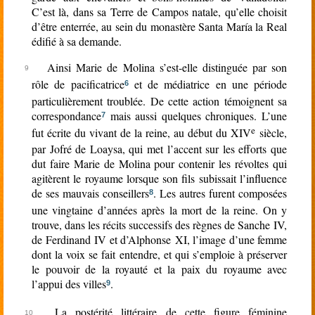
C’est là, dans sa Terre de Campos natale, qu’elle choisit
d’être enterrée, au sein du monastère Santa María la Real
édifié à sa demande.
Ainsi Marie de Molina s’est-elle distinguée par son
rôle de pacificatrice
et de médiatrice en une période
6
particulièrement troublée. De cette action témoignent sa
correspondance
mais aussi quelques chroniques. L’une
7
e
fut écrite du vivant de la reine, au début du XIV
siècle,
par Jofré de Loaysa, qui met l’accent sur les efforts que
dut faire Marie de Molina pour contenir les révoltes qui
agitèrent le royaume lorsque son fils subissait l’influence
de ses mauvais conseillers
. Les autres furent composées
8
une vingtaine d’années après la mort de la reine. On y
trouve, dans les récits successifs des règnes de Sanche IV,
de Ferdinand IV et d’Alphonse XI, l’image d’une femme
dont la voix se fait entendre, et qui s’emploie à préserver
le pouvoir de la royauté et la paix du royaume avec
l’appui des villes
.
9
La postérité littéraire de cette figure féminine