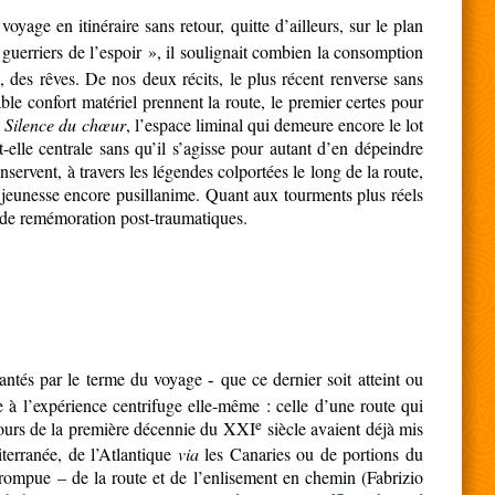
oyage en itinéraire sans retour, quitte d’ailleurs, sur le plan
« guerriers de l’espoir », il soulignait combien la consomption
, des rêves. De nos deux récits, le plus récent renverse sans
ble confort matériel prennent la route, le premier certes pour
s
Silence du chœur
, l’espace liminal qui demeure encore le lot
elle centrale sans qu’il s’agisse pour autant d’en dépeindre
onservent, à travers les légendes colportées le long de la route,
a jeunesse encore pusillanime. Quant aux tourments plus réels
s de remémoration post-traumatiques.
imantés par le terme du voyage
que ce dernier soit atteint ou
-
 à l’expérience centrifuge elle-même : celle d’une route qui
e
cours de la première décennie du XXI
siècle avaient déjà mis
iterranée, de l’Atlantique
via
les Canaries ou de portions du
rrompue – de la route et de l’enlisement en chemin (Fabrizio