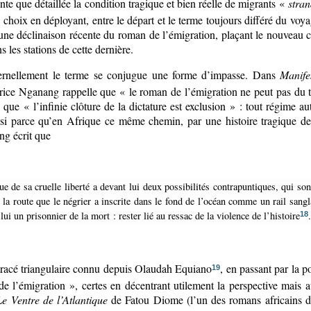
sante que détaillée la condition tragique et bien réelle de migrants «
stra
hoix en déployant, entre le départ et le terme toujours différé du voy
e déclinaison récente du roman de l’émigration, plaçant le nouveau centre
 les stations de cette dernière.
ternellement le terme se conjugue une forme d’impasse. Dans
Manife
atrice Nganang rappelle que « le roman de l’émigration ne peut pas du to
que « l’infinie clôture de la dictature est exclusion » : tout régime aut
i parce qu’en Afrique ce même chemin, par une histoire tragique de d
ng écrit que
e la route que le négrier a inscrite dans le fond de l’océan comme un rail sangla
 lui un prisonnier de la mort : rester lié au ressac de la violence de l’histoire
.
18
tracé triangulaire connu depuis Olaudah Equiano
, en passant par la 
19
de l’émigration », certes en décentrant utilement la perspective mais
Le Ventre de l’Atlantique
de Fatou Diome (l’un des romans africains de