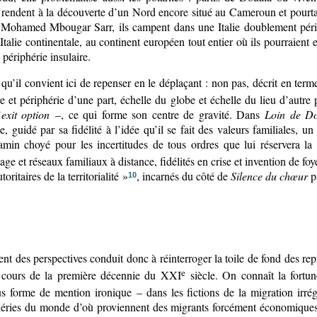
endent à la découverte d’un Nord encore situé au Cameroun et pourtan
r Mohamed Mbougar Sarr, ils campent dans une Italie doublement péri
l’Italie continentale, au continent européen tout entier où ils pourraien
périphérie insulaire.
e qu’il convient ici de repenser en le déplaçant : non pas, décrit en ter
 et périphérie d’une part, échelle du globe et échelle du lieu d’autre p
’
exit
option
–, ce qui forme son centre de gravité. Dans
Loin de D
e, guidé par sa fidélité à l’idée qu’il se fait des valeurs familiales, u
min choyé pour les incertitudes de tous ordres que lui réservera la r
mage et réseaux familiaux à distance, fidélités en crise et invention de f
ritaires de la territorialité »
, incarnés du côté de
Silence du chœur
pa
10
 des perspectives conduit donc à réinterroger la toile de fond des repré
e
u cours de la première décennie du XXI
siècle. On connaît la fortu
s forme de mention ironique – dans les fictions de la migration irr
phéries du monde d’où proviennent des migrants forcément économiques,