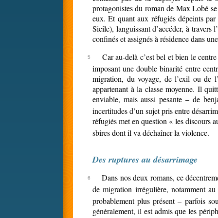
protagonistes du roman de Max Lobé se r
eux. Et quant aux réfugiés dépeints pa
Sicile), languissant d’accéder, à travers 
confinés et assignés à résidence dans une 
Car au-delà c’est bel et bien le centr
imposant une double binarité entre centre
migration, du voyage, de l’exil ou de l
appartenant à la classe moyenne. Il quitt
enviable, mais aussi pesante – de benja
incertitudes d’un sujet pris entre désarri
réfugiés met en question « les discours auto
sbires dont il va déchaîner la violence.
Des ruptures au désarrimage
Dans nos deux romans, ce décentrement
de migration irrégulière, notamment a
probablement plus présent – parfois sou
généralement, il est admis que les péri