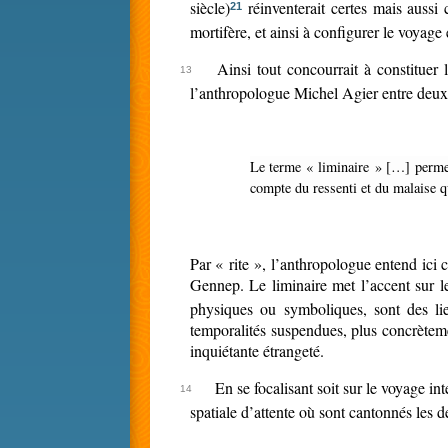
siècle)
réinventerait certes mais aussi
21
mortifère, et ainsi à configurer le voyage
Ainsi tout concourrait à constituer 
l’anthropologue Michel Agier entre deux t
Le terme « liminaire » […] permet de restituer la dynamique du rite en général et de lui donner ainsi une plus large acception descriptive, gardant « liminal » pour rendre
compte du ressenti et du malaise qu
Par « rite », l’anthropologue entend ici ce qu’il qualifie ailleurs de « situations de frontière » à savoir une dynamique similaire à celle des « rites de passage » d’Arnold Van
Gennep. Le liminaire met l’accent sur l
physiques ou symboliques, sont des lieu
temporalités suspendues, plus concrèteme
inquiétante étrangeté.
En se focalisant soit sur le voyage in
spatiale d’attente où sont cantonnés les