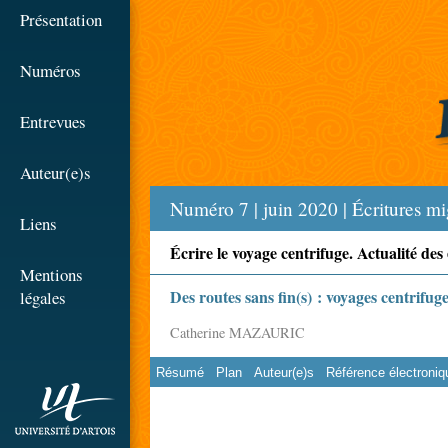
☰
Présentation
Numéros
Entrevues
Auteur(e)s
Numéro 7 | juin 2020 | Écritures m
Liens
Écrire le voyage centrifuge. Actualité des
Mentions
Des routes sans fin(s) : voyages centrifu
légales
Catherine MAZAURIC
Résumé
Plan
Auteur(e)s
Référence électroniq
rien