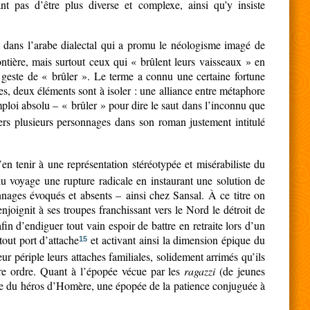
t pas d’être plus diverse et complexe, ainsi qu’y insiste
t dans l’arabe dialectal qui a promu le néologisme imagé de
ontière, mais surtout ceux qui « brûlent leurs vaisseaux » en
e geste de « brûler ». Le terme a connu une certaine fortune
es, deux éléments sont à isoler : une alliance entre métaphore
ploi absolu – « brûler » pour dire le saut dans l’inconnu que
ers plusieurs personnages dans son roman justement intitulé
en tenir à une représentation stéréotypée et misérabiliste du
u voyage une rupture radicale en instaurant une solution de
onnages évoqués et absents – ainsi chez Sansal. À ce titre on
njoignit à ses troupes franchissant vers le Nord le détroit de
fin d’endiguer tout vain espoir de battre en retraite lors d’un
out port d’attache
et activant ainsi la dimension épique du
15
r périple leurs attaches familiales, solidement arrimés qu’ils
tre ordre. Quant à l’épopée vécue par les
ragazzi
(de jeunes
ple du héros d’Homère, une épopée de la patience conjuguée à