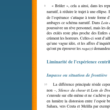
« Brûler », cela a ainsi, dans les rep
narratif, à réduire le trajet à une ellips
de l’espérance s’attaque à toute forme d
ambages ce schéma narratif. Dans
Loin 
poursuivre un rêve personnel, mais les de
des exilés reste plus proche des Enfers 
crûment les horreurs. Celles-ci sont d’ai
qu’une vague idée, et les affres d’inqui
qu’ont pu éprouver les
ragazzi
demandeur
Liminarité de l’expérience centri
Impasse ou situation de frontière
La différence principale réside cepe
non –,
Silence du chœur
et
Loin de Do
s’enroule sur elle-même et ne s’achève p
en lumière la distorsion entre l’espoir 
Sahara, vers Ceuta et Melilla par exempl