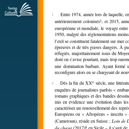
Entre 1974, année lors de laquelle, en 
antérieurement colonisés
, et 2015, ann
1
européenne et mondiale, le voyage entre l
1950, malgré des réglementations moins 
l’exil se constituent fatalement sur mer 
épreuves et de très graves dangers. À pa
réfugiés, majoritairement issus du Moyen
dont on s’avise pourtant, mais trop rarem
une domination barbare. Ayant formé un 
reconfigure alors en se chargeant de nou
e
Dès la fin du XX
siècle, une littéra
enquêtes de journalistes parfois « embar
romans graphiques et des bandes dessiné
mis en évidence une évolution dans les r
caractériser un renouvellement des représ
Européens ou « Afropéens » inscrits « d
(Cameroun), réside en Suisse ;
Loin de 
du chœur
(2017)
en Sicile – il s’agit 
6