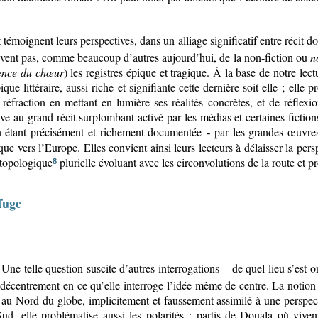
 témoignent leurs perspectives, dans un alliage significatif entre récit
elèvent pas, comme beaucoup d’autres aujourd’hui, de la non-fiction ou
n
lence du chœur
) les registres épique et tragique. À la base de notre le
ique littéraire, aussi riche et signifiante cette dernière soit-elle ; el
éfraction en mettant en lumière ses réalités concrètes, et de réflexio
ive au grand récit surplombant activé par les médias et certaines fictio
 étant précisément et richement documentée
par les grandes œuvres 
-
que vers l’Europe. Elles convient ainsi leurs lecteurs à délaisser la pe
 topologique
plurielle évoluant avec les circonvolutions de la route et 
8
fuge
e telle question suscite d’autres interrogations – de quel lieu s’est-on 
u décentrement en ce qu’elle interroge l’idée-même de centre. La notion 
 au Nord du globe, implicitement et faussement assimilé à une perspec
d, elle problématise aussi les polarités : partis de Douala où vivent