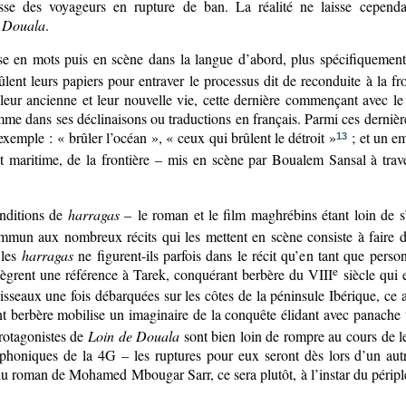
sse des voyageurs en rupture de ban. La réalité ne laisse cependan
 Douala
.
se en mots puis en scène dans la langue d’abord, plus spécifiquemen
ûlent leurs papiers pour entraver le processus dit de reconduite à la fr
e leur ancienne et leur nouvelle vie, cette dernière commençant avec l
comme dans ses déclinaisons ou traductions en français. Parmi ces dernièr
emple : « brûler l’océan », « ceux qui brûlent le détroit »
; et un em
13
nt maritime, de la frontière – mis en scène par Boualem Sansal à trav
onditions de
harragas
– le roman et le film maghrébins étant loin de s’
ommun aux nombreux récits qui les mettent en scène consiste à faire d
 les
harragas
ne figurent-ils parfois dans le récit qu’en tant que pers
e
ntègrent une référence à Tarek, conquérant berbère du VIII
siècle qui e
aisseaux une fois débarquées sur les côtes de la péninsule Ibérique, ce a
nt berbère mobilise un imaginaire de la conquête élidant avec panache t
protagonistes de
Loin de Douala
sont bien loin de rompre au cours de leu
léphoniques de la 4G – les ruptures pour eux seront dès lors d’un au
 du roman de Mohamed Mbougar Sarr, ce sera plutôt, à l’instar du péri