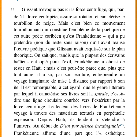
Glissant n’évoque pas ici la force centrifuge, qui, par-
delà la force centripète, assure sa rotation et caractérise le
tourbillon de neige. Mais c’est bien ce mouvement
tourbillonnant qui constitue l’emblème de la poétique de
cet autre poète caribéen qu’est Frankétienne – qui a pu
prétendre (non du reste sans raison) qu’il avait réalisé
l’œuvre poétique que Glissant avait esquissée sur le plan
théorique. On sait que, tandis que la plupart des écrivains
haïtiens ont opté pour l’exil, Frankétienne a choisi de
rester en Haïti ; mais c’est peut-être parce que, plus que
tout autre, il a su, par son écriture, entreprendre un
voyage imaginaire de mise à distance par rapport à son
île. Il est remarquable, à cet égard, que le genre littéraire
par lequel il caractérise ses livres soit la
spirale
, c’est-à-
dire une ligne circulaire courbée vers l’extérieur par la
force centrifuge. Le lecteur des livres de Frankétienne
voyage à travers des matériaux textuels en perpétuelle
expansion. Depuis Haïti, ils tendent à s’étendre à
l’univers. Au début de
D’un pur silence inextinguible
,
26
Frankétienne affirme d’une part que l’« esthétique