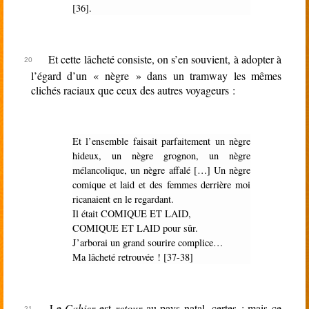
[36].
Et cette lâcheté consiste, on s’en souvient, à adopter à
l’égard d’un « nègre » dans un tramway les mêmes
clichés raciaux que ceux des autres voyageurs :
Et l’ensemble faisait parfaitement un nègre
hideux, un nègre grognon, un nègre
mélancolique, un nègre affalé […] Un nègre
comique et laid et des femmes derrière moi
ricanaient en le regardant.
Il était COMIQUE ET LAID,
COMIQUE ET LAID pour sûr.
J’arborai un grand sourire complice…
Ma lâcheté retrouvée ! [37-38]
Le
Cahier
est
retour
au pays natal, certes ; mais ce