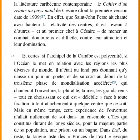
la littérature caribéenne contemporaine : le
Cahier d’un
retour au pays natal
de Césaire (dont la première version
date de 1939)
. En effet, que Saint-John Perse ait chanté
27
avec hauteur la relativité des centres, il est revenu à
d’autres – et au premier chef à Césaire – de mener un
combat, douloureux et difficile, contre leur attraction et
leur domination.
Et certes, si l’archipel de la Caraïbe est polycentré, si
l’Océan le met en relation avec les régions les plus
diverses du monde, il n’était au fond pas étonnant qu’y
naisse un jour un poète, et de surcroît au début de la
troisième phase de mondialisation accélérée
, qui
28
chanterait l’ouverture, la pluralité, la mer, les grands vents
– tout en choisissant ce qui est « délébile » face à toute
fixation, à tout attachement à quelque centre que ce soit.
Mais en même temps, cette expérience de l’ouverture
n’allait nullement de soi dans un ensemble d’îles qui
constitua durant de longs siècles, pour la majeure partie
de sa population, une prison ou un bagne. Dans
Exil
, du
reste, la longue liste des « Princes de l’exil » évoque