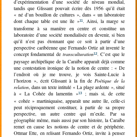
d’expérimentation d’une société de niveau mondial,
tandis que Glissant pouvait écrire dès 1956 qu’il était
« né d’un bouillon de cultures », dans « un laboratoire
dont chaque table est une île »
. Ainsi, la marge se
11
transforme à sa manière en centre et constitue un
laboratoire d’une société mondialisée en devenir, si bien
qu’il n’est pas étonnant que ce soit à partir d’une
perspective caribéenne que Fernando Ortiz ait inventé le
concept fondamental de
transculturation
. C’est que le
12
paysage archipélique de la Caraïbe apparaît déjà comme
une contestation ironique de la notion de centre : « De
l’endroit où je me trouve, je vois Sainte-Lucie à
l’horizon », écrit Glissant à la fin de
Poétique de la
relation
, dans un texte intitulé « La plage ardente », situé
à « La Cohée du lamentin »
; mais si, de cette
13
« cohée » martiniquaise, apparaît une autre île, celle-ci
peut réciproquement constituer, à partir de sa propre
perspective, un autre centre qui m’exile. Par sa
géographie même, mais aussi par son histoire, la Caraïbe
remet en cause les notions de centre et de périphérie.
Ottmar Ette, en relisant Fernando Ortiz, invite à penser