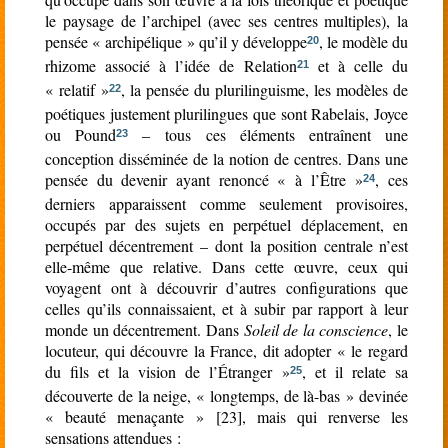
le paysage de l’archipel (avec ses centres multiples), la
pensée « archipélique » qu’il y développe
, le modèle du
20
rhizome associé à l’idée de Relation
et à celle du
21
« relatif »
, la pensée du plurilinguisme, les modèles de
22
poétiques justement plurilingues que sont Rabelais, Joyce
ou Pound
– tous ces éléments entraînent une
23
conception disséminée de la notion de centres. Dans une
pensée du devenir ayant renoncé « à l’Être »
, ces
24
derniers apparaissent comme seulement provisoires,
occupés par des sujets en perpétuel déplacement, en
perpétuel décentrement – dont la position centrale n’est
elle-même que relative. Dans cette œuvre, ceux qui
voyagent ont à découvrir d’autres configurations que
celles qu’ils connaissaient, et à subir par rapport à leur
monde un décentrement. Dans
Soleil de la conscience
, le
locuteur, qui découvre la France, dit adopter « le regard
du fils et la vision de l’Étranger »
, et il relate sa
25
découverte de la neige, « longtemps, de là-bas » devinée
« beauté menaçante » [23], mais qui renverse les
sensations attendues :