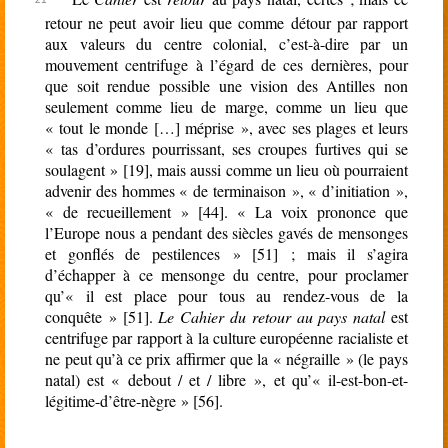
retour ne peut avoir lieu que comme détour par rapport
aux valeurs du centre colonial, c’est-à-dire par un
mouvement centrifuge à l’égard de ces dernières, pour
que soit rendue possible une vision des Antilles non
seulement comme lieu de marge, comme un lieu que
« tout le monde […] méprise », avec ses plages et leurs
« tas d’ordures pourrissant, ses croupes furtives qui se
soulagent » [19], mais aussi comme un lieu où pourraient
advenir des hommes « de terminaison », « d’initiation »,
« de recueillement » [44]. « La voix prononce que
l’Europe nous a pendant des siècles gavés de mensonges
et gonflés de pestilences » [51] ; mais il s’agira
d’échapper à ce mensonge du centre, pour proclamer
qu’« il est place pour tous au rendez-vous de la
conquête » [51].
Le Cahier du retour au pays natal
est
centrifuge par rapport à la culture européenne racialiste et
ne peut qu’à ce prix affirmer que la « négraille » (le pays
natal) est « debout / et / libre », et qu’« il-est-bon-et-
légitime-d’être-nègre » [56].