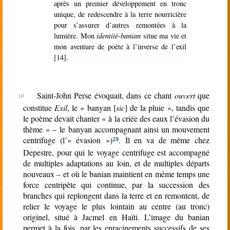
après un premier développement en tronc
unique, de redescendre à la terre nourricière
pour s’assurer d’autres remontées à la
lumière. Mon
identité-banian
situe ma vie et
mon aventure de poète à l’inverse de l’exil
[14].
Saint-John Perse évoquait, dans ce chant
ouvert
que
constitue
Exil
, le « banyan [
sic
] de la pluie », tandis que
le poème devait chanter « à la criée des eaux l’évasion du
thème » – le banyan accompagnant ainsi un mouvement
centrifuge (l’« évasion »)
. Il en va de même chez
19
Depestre, pour qui le voyage centrifuge est accompagné
de multiples adaptations au loin, et de multiples départs
nouveaux – et où le banian maintient en même temps une
force centripète qui continue, par la succession des
branches qui replongent dans la terre et en remontent, de
relier le voyage le plus lointain au centre (au tronc)
originel, situé à Jacmel en Haïti. L’image du banian
permet à la fois, par les enracinements successifs de ses