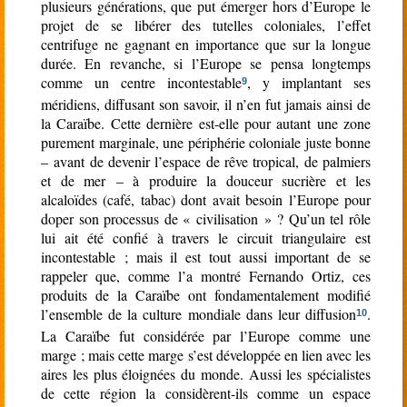
plusieurs générations, que put émerger hors d’Europe le
projet de se libérer des tutelles coloniales, l’effet
centrifuge ne gagnant en importance que sur la longue
durée. En revanche, si l’Europe se pensa longtemps
comme un centre incontestable
, y implantant ses
9
méridiens, diffusant son savoir, il n’en fut jamais ainsi de
la Caraïbe. Cette dernière est-elle pour autant une zone
purement marginale, une périphérie coloniale juste bonne
– avant de devenir l’espace de rêve tropical, de palmiers
et de mer – à produire la douceur sucrière et les
alcaloïdes (café, tabac) dont avait besoin l’Europe pour
doper son processus de « civilisation » ? Qu’un tel rôle
lui ait été confié à travers le circuit triangulaire est
incontestable ; mais il est tout aussi important de se
rappeler que, comme l’a montré Fernando Ortiz, ces
produits de la Caraïbe ont fondamentalement modifié
l’ensemble de la culture mondiale dans leur diffusion
.
10
La Caraïbe fut considérée par l’Europe comme une
marge ; mais cette marge s’est développée en lien avec les
aires les plus éloignées du monde. Aussi les spécialistes
de cette région la considèrent-ils comme un espace