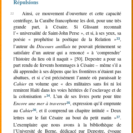
Répulsions
Ainsi, ce mouvement d’ouverture et cette capacité
centrifuge, la Caraïbe francophone les doit, pour une très
grande part, à Césaire. Si Glissant reconnaît
l’« universalité de Saint-John Perse », et si, à ses yeux, sa
poésie « prophétise la poétique de la Relation »
,
33
l’auteur du
Discours antillais
ne pouvait pleinement se
satisfaire d’un auteur qui a renoncé « à ‘comprendre’
l’histoire du lieu où il naquit » [50]. Depestre a pour sa
part rendu de fervents hommages à Césaire – même s’il a
dû apprendre à ses dépens que les frontières n’étaient pas
abattues, et si c’est précisément l’année où paraissait le
Cahier
en volume que « des militaires sans foi ni loi
remirent Haïti dans les voies héritées de l’esclavage et de
la colonisation »
. L’un de ses livres porte pour titre
34
Encore une mer à traverser
, expression qu’il emprunte
35
au
Cahier
, et il comprend un chapitre intitulé « Deux
36
lettres sur le fait Césaire au bout du petit matin »
.
37
L’exemplaire que nous avons à la bibliothèque de
l’Université de Berne, dédicacé par Depestre, évoque