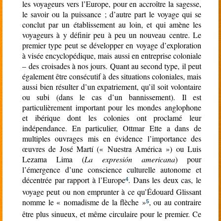
les voyageurs vers l’Europe, pour en accroître la sagesse,
le savoir ou la puissance ; d’autre part le voyage qui se
conclut par un établissement au loin, et qui amène les
voyageurs à y définir peu à peu un nouveau centre. Le
premier type peut se développer en voyage d’exploration
à visée encyclopédique, mais aussi en entreprise coloniale
– des croisades à nos jours. Quant au second type, il peut
également être consécutif à des situations coloniales, mais
aussi bien résulter d’un expatriement, qu’il soit volontaire
ou subi (dans le cas d’un bannissement). Il est
particulièrement important pour les mondes anglophone
et ibérique dont les colonies ont proclamé leur
indépendance. En particulier, Ottmar Ette a dans de
multiples ouvrages mis en évidence l’importance des
œuvres de José Martí (« Nuestra América ») ou Luis
Lezama Lima (
La expresión americana
) pour
l’émergence d’une conscience culturelle autonome et
décentrée par rapport à l’Europe
. Dans les deux cas, le
4
voyage peut ou non emprunter à ce qu’Édouard Glissant
nomme le « nomadisme de la flèche »
, ou au contraire
5
être plus sinueux, et même circulaire pour le premier. Ce