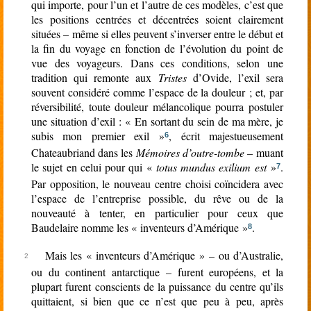
qui importe, pour l’un et l’autre de ces modèles, c’est que
les positions centrées et décentrées soient clairement
situées – même si elles peuvent s’inverser entre le début et
la fin du voyage en fonction de l’évolution du point de
vue des voyageurs. Dans ces conditions, selon une
tradition qui remonte aux
Tristes
d’Ovide, l’exil sera
souvent considéré comme l’espace de la douleur ; et, par
réversibilité, toute douleur mélancolique pourra postuler
une situation d’exil : « En sortant du sein de ma mère, je
subis mon premier exil »
, écrit majestueusement
6
Chateaubriand dans les
Mémoires d’outre-tombe
– muant
le sujet en celui pour qui «
totus mundus exilium est
»
.
7
Par opposition, le nouveau centre choisi coïncidera avec
l’espace de l’entreprise possible, du rêve ou de la
nouveauté à tenter, en particulier pour ceux que
Baudelaire nomme les « inventeurs d’Amérique »
.
8
Mais les « inventeurs d’Amérique » – ou d’Australie,
ou du continent antarctique – furent européens, et la
plupart furent conscients de la puissance du centre qu’ils
quittaient, si bien que ce n’est que peu à peu, après