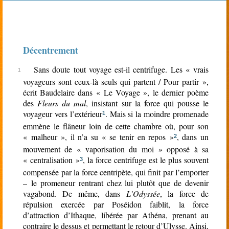
rien
Décentrement
Sans doute tout voyage est-il centrifuge. Les « vrais
voyageurs sont ceux-là seuls qui partent / Pour partir »,
écrit Baudelaire dans « Le Voyage », le dernier poème
des
Fleurs du mal
, insistant sur la force qui pousse le
voyageur vers l’extérieur
. Mais si la moindre promenade
1
emmène le flâneur loin de cette chambre où, pour son
« malheur », il n’a su « se tenir en repos »
, dans un
2
mouvement de « vaporisation du moi » opposé à sa
« centralisation »
, la force centrifuge est le plus souvent
3
compensée par la force centripète, qui finit par l’emporter
– le promeneur rentrant chez lui plutôt que de devenir
vagabond. De même, dans
L’Odyssée
, la force de
répulsion exercée par Poséidon faiblit, la force
d’attraction d’Ithaque, libérée par Athéna, prenant au
contraire le dessus et permettant le retour d’Ulysse. Ainsi,