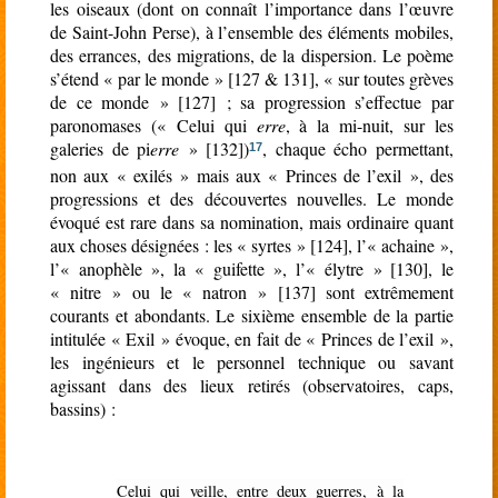
les oiseaux (dont on connaît l’importance dans l’œuvre
de Saint-John Perse), à l’ensemble des éléments mobiles,
des errances, des migrations, de la dispersion. Le poème
s’étend « par le monde » [127 & 131], « sur toutes grèves
de ce monde » [127] ; sa progression s’effectue par
paronomases (« Celui qui
erre
, à la mi-nuit, sur les
galeries de pi
erre
» [132])
, chaque écho permettant,
17
non aux « exilés » mais aux « Princes de l’exil », des
progressions et des découvertes nouvelles. Le monde
évoqué est rare dans sa nomination, mais ordinaire quant
aux choses désignées : les « syrtes » [124], l’« achaine »,
l’« anophèle », la « guifette », l’« élytre » [130], le
« nitre » ou le « natron » [137] sont extrêmement
courants et abondants. Le sixième ensemble de la partie
intitulée « Exil » évoque, en fait de « Princes de l’exil »,
les ingénieurs et le personnel technique ou savant
agissant dans des lieux retirés (observatoires, caps,
bassins) :
Celui qui veille, entre deux guerres, à la