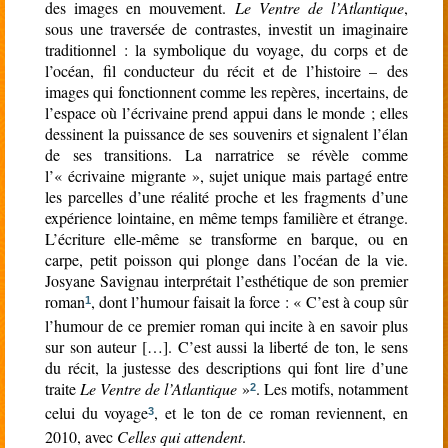
des images en mouvement.
Le Ventre de l’Atlantique
,
sous une traversée de contrastes, investit un imaginaire
traditionnel : la symbolique du voyage, du corps et de
l’océan, fil conducteur du récit et de l’histoire – des
images qui fonctionnent comme les repères, incertains, de
l’espace où l’écrivaine prend appui dans le monde ; elles
dessinent la puissance de ses souvenirs et signalent l’élan
de ses transitions. La narratrice se révèle comme
l’« écrivaine migrante », sujet unique mais partagé entre
les parcelles d’une réalité proche et les fragments d’une
expérience lointaine, en même temps familière et étrange.
L’écriture elle-même se transforme en barque, ou en
carpe, petit poisson qui plonge dans l’océan de la vie.
Josyane Savignau interprétait l’esthétique de son premier
roman
, dont l’humour faisait la force : « C’est à coup sûr
1
l’humour de ce premier roman qui incite à en savoir plus
sur son auteur […]. C’est aussi la liberté de ton, le sens
du récit, la justesse des descriptions qui font lire d’une
traite
Le Ventre de l’Atlantique
»
. Les motifs, notamment
2
celui du voyage
, et le ton de ce roman reviennent, en
3
2010, avec
Celles qui attendent
.