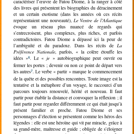
caractériser l’œuvre de Fatou Diome, à la ranger à côté
des livres qui présentent les biographies du déracinement
et un certain exotisme (dans les années où ces récits
représentaient une nouveauté),
Le Ventre de l’Atlantique
évoque un réseau plus nuancé de regards qui
s’entrecroisent, plus complexes, plus riches, et parfois
contradictoires. Fatou Diome a dépassé ici la peur de
l’ambiguïté et du paradoxe. Dans les récits de
La
Préférence Nationale,
parfois,
« la colère étouffe les
idées »
. Le «
je
» autobiographique peut ouvrir ou
6
fermer les portes ; devenir ou non ce point de départ vers
les autres
. Le verbe « partir » marque le commencement
7
de la quête et des possibles rencontres. Toute image est la
tentative et la métaphore d’un voyage, le raccourci d’un
parcours toujours renouvelé, hérité et nouveau. Il faut
partir pour établir la distance et convoquer la réflexion ; il
faut partir pour regarder différemment ce qui était jusqu’à
présent familier et proche. Fatou Diome et ses
personnages d’élection se présentent comme les héros des
légendes : elle est une héroïne qui vit par miracle, grâce à
sa grand-mère, maîtresse et guide ; obligée de s’éloigner