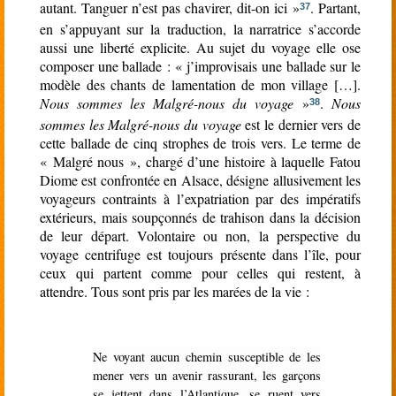
autant. Tanguer n’est pas chavirer, dit-on ici »
. Partant,
37
en s’appuyant sur la traduction, la narratrice s’accorde
aussi une liberté explicite. Au sujet du voyage elle ose
composer une ballade : « j’improvisais une ballade sur le
modèle des chants de lamentation de mon village […].
Nous sommes les Malgré-nous du voyage
»
.
Nous
38
sommes les Malgré-nous du voyage
est le dernier vers de
cette ballade de cinq strophes de trois vers. Le terme de
« Malgré nous », chargé d’une histoire à laquelle Fatou
Diome est confrontée en Alsace, désigne allusivement les
voyageurs contraints à l’expatriation par des impératifs
extérieurs, mais soupçonnés de trahison dans la décision
de leur départ. Volontaire ou non, la perspective du
voyage centrifuge est toujours présente dans l’île, pour
ceux qui partent comme pour celles qui restent, à
attendre. Tous sont pris par les marées de la vie :
Ne voyant aucun chemin susceptible de les
mener vers un avenir rassurant, les garçons
se jettent dans l’Atlantique, se ruent vers