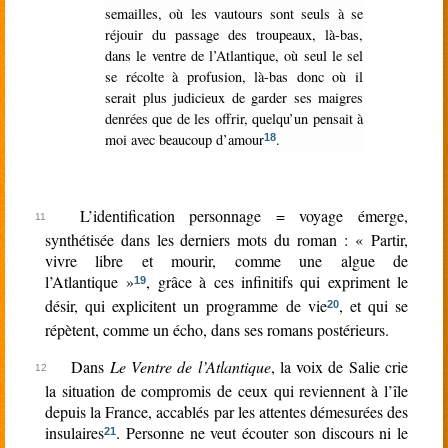
semailles, où les vautours sont seuls à se
réjouir du passage des troupeaux, là-bas,
dans le ventre de l’Atlantique, où seul le sel
se récolte à profusion, là-bas donc où il
serait plus judicieux de garder ses maigres
denrées que de les offrir, quelqu’un pensait à
moi avec beaucoup d’amour
.
18
L’identification personnage = voyage émerge,
synthétisée dans les derniers mots du roman : « Partir,
vivre libre et mourir, comme une algue de
l’Atlantique »
, grâce à ces infinitifs qui expriment le
19
désir, qui explicitent un programme de vie
, et qui se
20
répètent, comme un écho, dans ses romans postérieurs.
Dans
Le Ventre de l’Atlantique
, la voix de Salie crie
la situation de compromis de ceux qui reviennent à l’île
depuis la France, accablés par les attentes démesurées des
insulaires
. Personne ne veut écouter son discours ni le
21