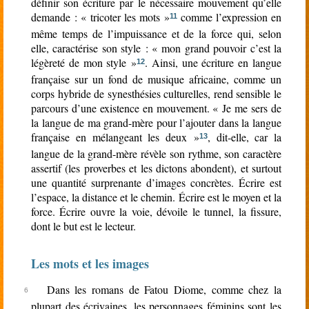
définir son écriture par le nécessaire mouvement qu’elle
demande : « tricoter les mots »
comme l’expression en
11
même temps de l’impuissance et de la force qui, selon
elle, caractérise son style : « mon grand pouvoir c’est la
légèreté de mon style »
. Ainsi, une écriture en langue
12
française sur un fond de musique africaine, comme un
corps hybride de synesthésies culturelles, rend sensible le
parcours d’une existence en mouvement. « Je me sers de
la langue de ma grand-mère pour l’ajouter dans la langue
française en mélangeant les deux »
, dit-elle, car la
13
langue de la grand-mère révèle son rythme, son caractère
assertif (les proverbes et les dictons abondent), et surtout
une quantité surprenante d’images concrètes. Écrire est
l’espace, la distance et le chemin. Écrire est le moyen et la
force. Écrire ouvre la voie, dévoile le tunnel, la fissure,
dont le but est le lecteur.
Les mots et les images
Dans les romans de Fatou Diome, comme chez la
plupart des écrivaines, les personnages féminins sont les