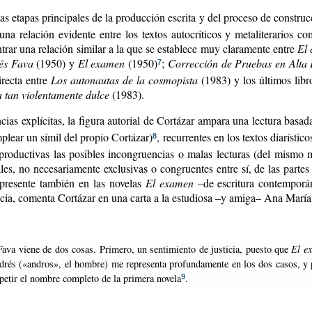
s etapas principales de la producción escrita y del proceso de construcci
 una relación evidente entre los textos autocríticos y metaliterarios 
trar una relación similar a la que se establece muy claramente entre
El 
rés Fava
(1950) y
El examen
(1950)
;
Corrección de Pruebas en Alta
7
recta entre
Los autonautas de la cosmopista
(1983) y los últimos libr
 tan violentamente dulce
(1983).
ncias explícitas, la figura autorial de Cortázar ampara una lectura basad
plear un símil del propio Cortázar)
, recurrentes en los textos diarísti
8
 productivas las posibles incongruencias o malas lecturas (del mism
ales, no necesariamente exclusivas o congruentes entre sí, de las parte
 presente también en las novelas
El examen
–de escritura contempor
encia, comenta Cortázar en una carta a la estudiosa –y amiga– Ana Marí
 Fava viene de dos cosas. Primero, un sentimiento de justicia, puesto que
El e
drés («andros», el hombre) me representa profundamente en los dos casos, y 
petir el nombre completo de la primera novela
.
9