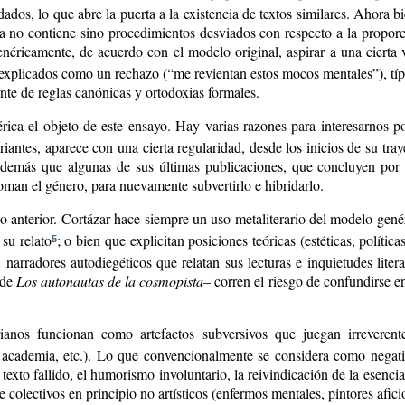
ados, lo que abre la puerta a la existencia de textos similares. Ahora bi
da no contiene sino procedimientos desviados con respecto a la proporci
genéricamente, de acuerdo con el modelo original, aspirar a una cierta
 explicados como un rechazo (“me revientan estos mocos mentales”), tí
iente de reglas canónicas y ortodoxias formales.
rica el objeto de este ensayo. Hay varias razones para interesarnos po
ariantes, aparece con una cierta regularidad, desde los inicios de su tr
vo además que algunas de sus últimas publicaciones, que concluyen por
toman el género, para nuevamente subvertirlo e hibridarlo.
 anterior. Cortázar hace siempre un uso metaliterario del modelo genéri
 su relato
; o bien que explicitan posiciones teóricas (estéticas, políti
5
narradores autodiegéticos que relatan sus lecturas e inquietudes liter
 de
Los autonautas de la cosmopista
– corren el riesgo de confundirse en
arianos funcionan como artefactos subversivos que juegan irreverent
ca, academia, etc.). Lo que convencionalmente se considera como negati
l texto fallido, el humorismo involuntario, la reivindicación de la esencia
colectivos en principio no artísticos (enfermos mentales, pintores aficio