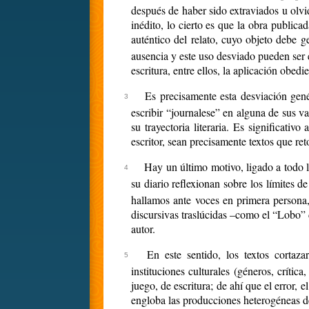
después de haber sido extraviados u olvid
inédito, lo cierto es que la obra publica
auténtico del relato, cuyo objeto debe 
ausencia y este uso desviado pueden ser
escritura, entre ellos, la aplicación obed
Es precisamente esta desviación gené
escribir “journalese” en alguna de sus v
su trayectoria literaria. Es significati
escritor, sean precisamente textos que re
Hay un último motivo, ligado a todo lo
su diario reflexionan sobre los límites de
hallamos ante voces en primera persona, 
discursivas traslúcidas –como el “Lobo”
autor.
En este sentido, los textos cortaz
instituciones culturales (géneros, críti
juego, de escritura; de ahí que el error, e
engloba las producciones heterogéneas de 