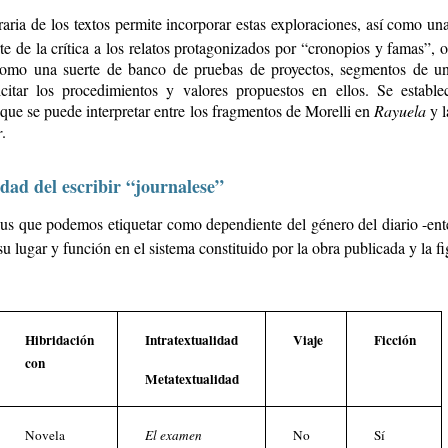
aria de los textos permite incorporar estas exploraciones, así como una
rte de la crítica a los relatos protagonizados por “cronopios y famas”,
 como una suerte de banco de pruebas de proyectos, segmentos de un
citar los procedimientos y valores propuestos en ellos. Se estable
 que se puede interpretar entre los fragmentos de Morelli en
Rayuela
y l
r
.
dad del escribir “journalese”
rpus que podemos etiquetar como dependiente del género del diario -en
lugar y función en el sistema constituido por la obra publicada y la fig
Hibridación
Intratextualidad
Viaje
Ficción
con
Metatextualidad
Novela
El examen
No
Sí