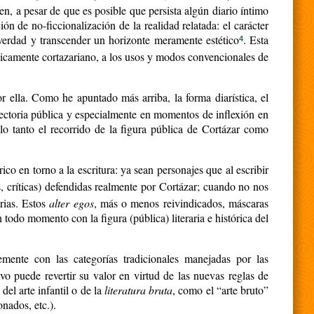
en, a pesar de que es posible que persista algún diario íntimo
ón de no-ficcionalización de la realidad relatada: el carácter
 verdad y transcender un horizonte meramente estético
. Esta
4
picamente cortazariano, a los usos y modos convencionales de
r ella. Como he apuntado más arriba, la forma diarística, el
ayectoria pública y especialmente en momentos de inflexión en
 lo tanto el recorrido de la figura pública de Cortázar como
co en torno a la escritura: ya sean personajes que al escribir
cas, críticas) defendidas realmente por Cortázar; cuando no nos
arias. Estos
alter egos
, más o menos reivindicados, máscaras
 todo momento con la figura (pública) literaria e histórica del
emente con las categorías tradicionales manejadas por las
vo puede revertir su valor en virtud de las nuevas reglas de
 del arte infantil o de la
literatura bruta
, como el “arte bruto”
nados, etc.).