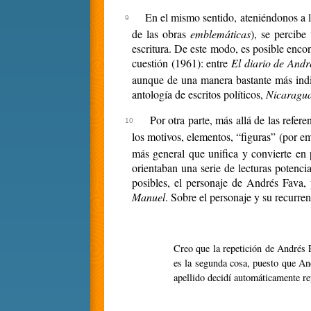
En el mismo sentido, ateniéndonos a la
de las obras
emblemáticas
), se percibe
escritura. De este modo, es posible encon
cuestión (1961): entre
El diario de And
aunque de una manera bastante más indi
antología de escritos políticos,
Nicaragua
Por otra parte, más allá de las refere
los motivos, elementos, “figuras” (por em
más general que unifica y convierte en
orientaban una serie de lecturas potenci
posibles, el personaje de Andrés Fava,
Manuel
. Sobre el personaje y su recurr
Creo que la repetición de Andrés
es la segunda cosa, puesto que An
apellido decidí automáticamente re