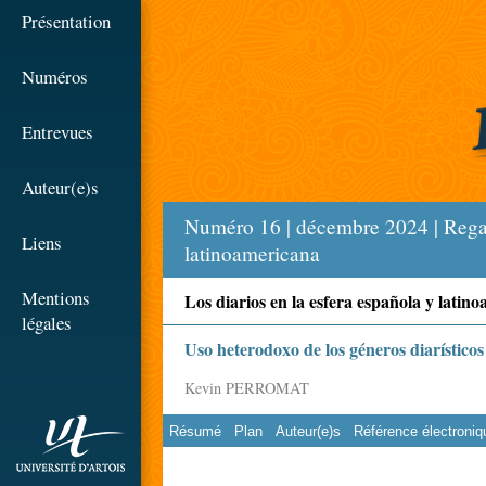
☰
Présentation
Numéros
Entrevues
Auteur(e)s
Numéro 16 | décembre 2024 | Regard
Liens
latinoamericana
Mentions
Los diarios en la esfera española y latin
légales
Uso heterodoxo de los géneros diarísticos
Kevin PERROMAT
Résumé
Plan
Auteur(e)s
Référence électroniq
rien