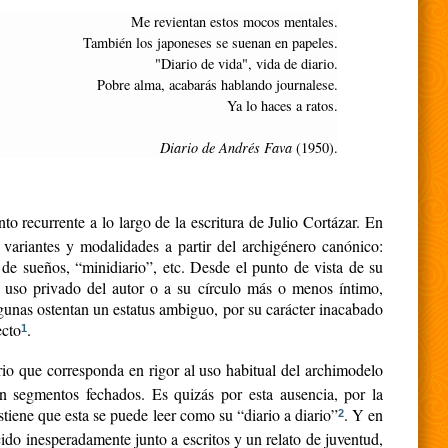
Me revientan estos mocos mentales.
También los japoneses se suenan en papeles.
"Diario de vida", vida de diario.
Pobre alma, acabarás hablando journalese.
Ya lo haces a ratos.
Diario de Andrés Fava
(1950).
o recurrente a lo largo de la escritura de Julio Cortázar. En
 variantes y modalidades a partir del archigénero canónico:
io de sueños, “minidiario”, etc. Desde el punto de vista de su
un uso privado del autor o a su círculo más o menos íntimo,
algunas ostentan un estatus ambiguo, por su carácter inacabado
ecto
.
1
rio que corresponda en rigor al uso habitual del archimodelo
n segmentos fechados. Es quizás por esta ausencia, por la
tiene que esta se puede leer como su “diario a diario”
. Y en
2
ido inesperadamente junto a escritos y un relato de juventud,