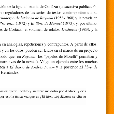
ón de la figura literaria de Cortázar (la sucesiva publicación
como reguladores de las series de textos contemporáneos a su
cuaderno de bitácora de Rayuela
(1958-1960) y la novela en
 Provenza
(1972) y
El libro de Manuel
(1973); y, por último,
os de Cortázar, el volumen de relatos,
Deshoras
(1983)
,
y la
a en analogías, repeticiones y contrapuntos. A partir de ellos,
cos y en los otros, pueden ser leídos en el marco de un proyecto
o modo que, en
Rayuela
, los “papeles de Morelli” permitían y
s narrativas de la novela). Valga un ejemplo entre los muchos
ánea a
El diario de Andrés Fava
– y la posterior
El libro de
a Hernández:
xamen
quedó inédito y siempre me dolió por Andrés; y ésta
por eso la única vez que en
[El libro de] Manuel
se cita su