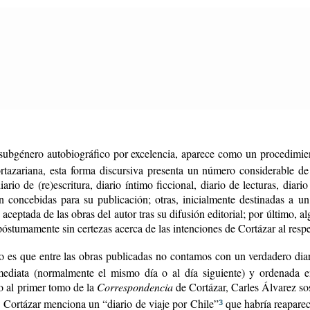
, subgénero autobiográfico por excelencia, aparece como un procedimient
ortazariana, esta forma discursiva presenta un número considerable de
iario de (re)escritura, diario íntimo ficcional, diario de lecturas, diar
n concebidas para su publicación; otras, inicialmente destinadas a 
ceptada de las obras del autor tras su difusión editorial; por último, 
póstumamente sin certezas acerca de las intenciones de Cortázar al resp
ro es que entre las obras publicadas no contamos con un verdadero dia
nmediata (normalmente el mismo día o al día siguiente) y ordenada e
go al primer tomo de la
Correspondencia
de Cortázar, Carles Álvarez sos
o Cortázar menciona un “diario de viaje por Chile”
que habría reaparec
3