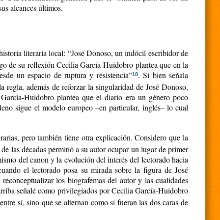
sus alcances últimos.
istoria literaria local: “José Donoso, un indócil escribidor de
argo de su reflexión Cecilia García-Huidobro plantea que en la
desde un espacio de ruptura y resistencia”
. Si bien señala
18
a regla, además de reforzar la singularidad de José Donoso,
i García-Huidobro plantea que el diario era un género poco
leno sigue el modelo europeo –en particular, inglés– lo cual
rarias, pero también tiene otra explicación.
Considero que la
 de las décadas permitió a su autor ocupar un lugar de primer
ismo del canon y la evolución del interés del lectorado hacia
 cuando el lectorado posa su mirada sobre la figura de José
 reconceptualizar los biografemas del autor y las cualidades
 arriba señalé como privilegiados por Cecilia García-Huidobro
 entre sí, sino que se alternan como si fueran las dos caras de