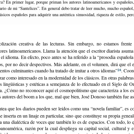
ario de mi “Santelices”. En general debo tratar de leer mucho, mucho español,
lásicos españoles para adquirir una auténtica sinuosidad, riqueza de estilo, p
lización creativa de las lecturas. Sin embargo, no estamos frente 
res latinoamericanos. Llama la atención que el escritor diarista asum
 el idioma. En efecto, poco antes se ha referido a la “prosodia españo
os, por no decir despectivos. Más adelante, en el volumen, dirá que e
ntos culminantes cuando ha tratado de imitar a otros idiomas”
. Coor
24
izar como interesado en la modernidad de los clásicos. En otras palabras
des lingüísticas y estéticas a semejanza de lo efectuado en el Siglo de 
sa. ¿Cómo no reconocer aquí el cosmopolitismo que caracteriza a los es
los autores del boom a los que, mal que bien, José Donoso también fue a
ea que los diarios pueden ser leídos como una “novela familiar”, es conv
inserta en un linaje en particular, sino que constituye su propia genealo
era una dialéctica de voces que también lo es de espacios. Con todo, lo 
anoamérica, razón por la cual despliega su capital social, cultural y es