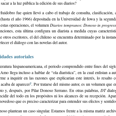
acar a la luz pública la edición de sus diarios?
-Huidobro fue quien llevó a cabo el trabajo de consulta, clasificación
a (hasta el año 1966) depositada en la Universidad de Iowa y la segun
 estas operaciones, el volumen
Diarios tempranos: Donoso in progres
nciones, esta última configura un diarista a medida cuyas característi
de otros escritores, el del chileno se encuentra determinado por la insta
lecer el diálogo con las novelas del autor.
tidades autoriales
iteratura hispanoamericana, el periodo comprendido entre fines del sig
Amo llega incluso a hablar de “ola diarística”, en la cual enlistan a 
rme a inquirir en las razones que explicarían este interés, lo resal
 acaba de aparecer
. Por tratarse del mismo autor, es un volumen que en
7
io y, después, por Pilar Donoso Serrano. En otras palabras,
DT
dialo
incidir del todo en los propósitos ni los alcances de su recepción. Apar
vedoso que es preciso caracterizar para entender sus efectos y sentido
onoso plantean un caso singular. Estamos frente a la misma matriz archiv