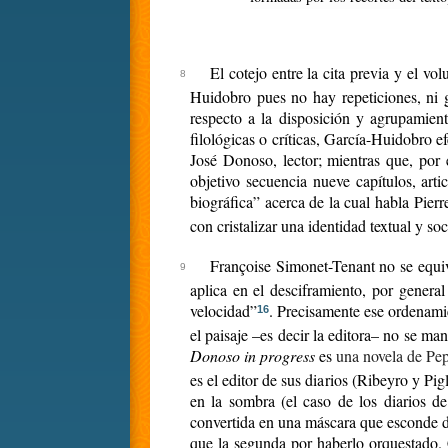
El cotejo entre la cita previa y el 
Huidobro pues no hay repeticiones, ni g
respecto a la disposición y agrupamien
filológicas o críticas, García-Huidobro e
José Donoso, lector; mientras que, por e
objetivo secuencia nueve capítulos, art
biográfica” acerca de la cual habla Pier
con cristalizar una identidad textual y so
Françoise Simonet-Tenant no se equiv
aplica en el desciframiento, por genera
velocidad”
. Precisamente ese ordenami
16
el paisaje –es decir la editora– no se m
Donoso in progress
es
una novela de Pepe
es el editor de sus diarios (Ribeyro y Pi
en la sombra (el caso de los diarios d
convertida en una máscara que esconde do
que la segunda por haberlo orquestado. C