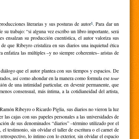
producciones literarias y sus posturas de autor
. Para dar un
1
 su trabajo: “si alguna vez escribo un libro importante, será
es ensalzan su producción cuentística, el autor valoriza sus
 de que Ribeyro cristaliza en sus diarios una inquietud ética
bra enfatiza las múltiples –y no siempre coherentes– aristas de
el diálogo que el autor plantea con sus tiempos y espacios. De
sagrados, así como ahondar en la manera como formula ese
tour
sión de una intimidad particular, en devenir permanente, que
nos consensual, más íntima, a la cotidianeidad del artista,
 Ramón Ribeyro o Ricardo Piglia, sus diarios no vieron la luz
 las cajas con sus papeles personales a las universidades de
uación de sus denominados “diarios” –término utilizado por el
 testimonio, sin olvidar el taller de escritura o el carnet de
etrospectivo, lo íntimo con lo exterior, sin olvidar el espacio