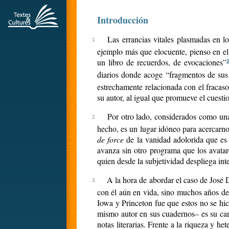
Introducción
Las errancias vitales plasmadas en lo
ejemplo más que elocuente, pienso en el 
un libro de recuerdos, de evocaciones”
diarios donde acoge “fragmentos de sus e
estrechamente relacionada con el fracaso l
su autor, al igual que promueve el cuesti
Por otro lado, considerados como una s
hecho, es un lugar idóneo para acercarno
de force
de la vanidad adolorida que es 
avanza sin otro programa que los avatar
quien desde la subjetividad despliega int
A la hora de abordar el caso de José 
con él aún en vida, sino muchos años des
Iowa y Princeton fue que estos no se hic
mismo autor en sus cuadernos– es su carác
notas literarias. Frente a la riqueza y he