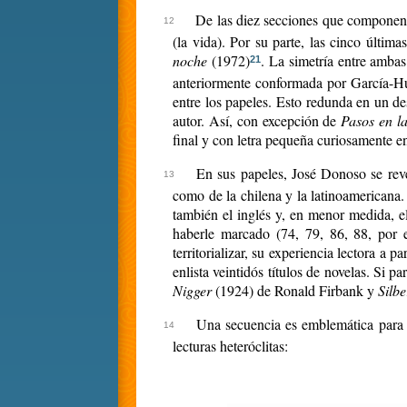
De las diez secciones que componen e
(la vida). Por su parte, las cinco última
noche
(1972)
. La simetría entre ambas
21
anteriormente conformada por García-Hui
entre los papeles. Esto redunda en un de
autor. Así, con excepción de
Pasos en l
final y con letra pequeña curiosamente enfa
En sus papeles, José Donoso se reve
como de la chilena y la latinoamericana.
también el inglés y, en menor medida, el
haberle marcado (74, 79, 86, 88, por e
territorializar, su experiencia lectora a
enlista veintidós títulos de novelas. Si 
Nigger
(1924) de Ronald Firbank y
Silb
Una secuencia es emblemática para e
lecturas heteróclitas: