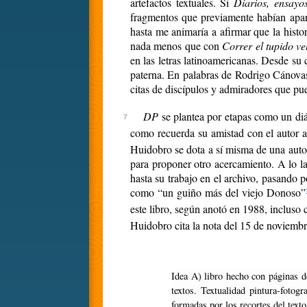
artefactos textuales. Si
Diarios, ensayos
fragmentos que previamente habían apar
hasta me animaría a afirmar que la histor
nada menos que con
Correr el tupido ve
en las letras latinoamericanas. Desde su
paterna. En palabras de Rodrigo Cánovas,
citas de discípulos y admiradores que pue
DP
se plantea por etapas como un diá
como recuerda su amistad con el autor a
Huidobro se dota a sí misma de una autor
para proponer otro acercamiento. A lo lar
hasta su trabajo en el archivo, pasando p
como “un guiño más del viejo Donoso”
este libro, según anotó en 1988, inclus
Huidobro cita la nota del 15 de noviembr
Idea A) libro hecho con páginas de los textos de mis diarios. Recortados, ampliados, repetidos, construidos y la lectura podría ser una frase recogida de cada uno de esos
textos. Textualidad pintura-fotog
formadas por los recortes del texto