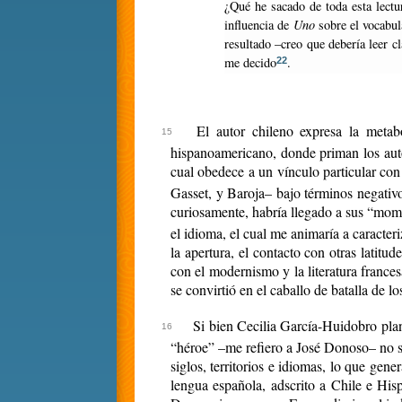
¿Qué he sacado de toda esta lectura? En primer lugar, porque priman los autores latinoamericanos y españoles, un reencuentro con el idioma. Luminosa, por ejemplo, la
influencia de
Uno
sobre el vocabul
resultado –creo que debería leer c
me decido
.
22
El autor chileno expresa la metabo
hispanoamericano, donde priman los auto
cual obedece a un vínculo particular con
Gasset, y Baroja– bajo términos negativ
curiosamente, habría llegado a sus “mome
el idioma, el cual me animaría a caracter
la apertura, el contacto con otras latitu
con el modernismo y la literatura france
se convirtió en el caballo de batalla de 
Si bien Cecilia García-Huidobro plant
“héroe” –me refiero a José Donoso– no se 
siglos, territorios e idiomas, lo que gen
lengua española, adscrito a Chile e Hisp