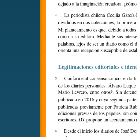
dejado a la imaginación creadora, ¿cómo s
La periodista chilena Cecilia García
divididos en dos colecciones, la primer
Mi planteamiento es que, debido a todas
como a su editora. Mediante sus interve
palabras, lejos de ser un diario como el 
orienta una recepción susceptible de estab
Legitimaciones editoriales e iden
Conforme al consenso crítico, en la l
de los diarios personales. Álvaro Luque 
Mario Levrero, entre otros
. Sin detene
6
publicado en 2016 y cuya segunda parte
publicadas previamente por Patricia Rub
ediciones previas de los papeles, sin co
escritores,
DT
propone un acercamiento no
Desde el inicio los diarios de José D