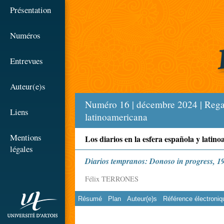
☰
Présentation
Numéros
Entrevues
Auteur(e)s
Numéro 16 | décembre 2024 | Regard
Liens
latinoamericana
Mentions
Los diarios en la esfera española y latin
légales
Diarios tempranos: Donoso in progress, 1
Félix TERRONES
Résumé
Plan
Auteur(e)s
Référence électroniq
rien