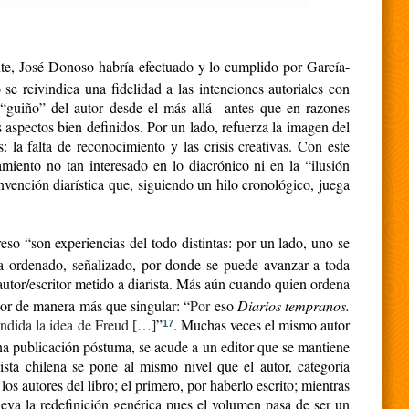
nte, José Donoso habría efectuado y lo cumplido por García-
e reivindica una fidelidad a las intenciones autoriales con
 “guiño” del autor desde el más allá– antes que en razones
s aspectos bien definidos. Por un lado, refuerza la imagen del
 la falta de reconocimiento y las crisis creativas. Con este
amiento no tan interesado en lo diacrónico ni en la “ilusión
onvención diarística que, siguiendo un hilo cronológico, juega
so “son experiencias del todo distintas: por un lado, uno se
 ya ordenado, señalizado, por donde se puede avanzar a toda
utor/escritor metido a diarista. Más aún cuando quien ordena
bor de manera más que singular: “
Por
eso
Diarios tempranos.
tendida la idea de Freud
…
”
. Muchas veces el mismo autor
[
]
17
 una publicación póstuma, se acude a un editor que se mantiene
sta chilena se pone al mismo nivel que el autor, categoría
 autores del libro; el primero, por haberlo escrito; mientras
leva la redefinición genérica pues el volumen pasa de ser un