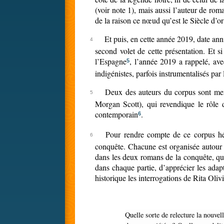
(voir note 1), mais aussi l’auteur de rom
de la raison ce nœud qu’est le Siècle d’o
Et puis, en cette année 2019, date an
second volet de cette présentation. Et s
l’Espagne
, l’année 2019 a rappelé, ave
5
indigénistes, parfois instrumentalisés par
Deux des auteurs du corpus sont me
Morgan Scott), qui revendique le rôle 
contemporain
.
6
Pour rendre compte de ce corpus hét
conquête. Chacune est organisée autour 
dans les deux romans de la conquête, qui
dans chaque partie, d’apprécier les ada
historique les interrogations de Rita Ol
Quelle sorte de relecture la nouvelle fiction romanesque fait-elle de l’histoire ? Quels rapports établit-elle avec l’histoire actuelle ? Comment représente-t-elle le corps social