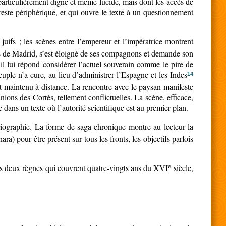
, particulièrement digne et même lucide, mais dont les accès de
reste périphérique, et qui ouvre le texte à un questionnement
juifs ; les scènes entre l’empereur et l’impératrice montrent
rès de Madrid, s’est éloigné de ses compagnons et demande son
l lui répond considérer l’actuel souverain comme le pire de
uple n’a cure, au lieu d’administrer l’Espagne et les Indes
14
et maintenu à distance. La rencontre avec le paysan manifeste
unions des Cortès, tellement conflictuelles. La scène, efficace,
e dans un texte où l’autorité scientifique est au premier plan.
oriographie. La forme de saga-chronique montre au lecteur la
ra) pour être présent sur tous les fronts, les objectifs parfois
e
 ces deux règnes qui couvrent quatre-vingts ans du XVI
siècle,