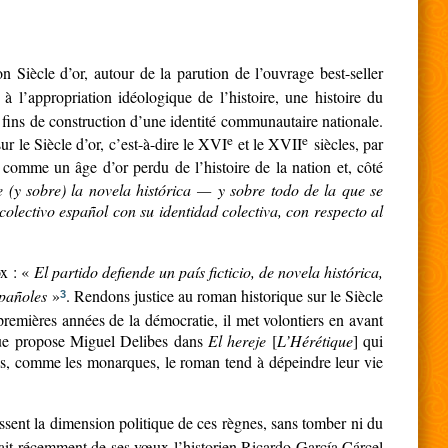
 Siècle d’or, autour de la parution de l’ouvrage best-seller
à l’appropriation idéologique de l’histoire, une histoire du
s fins de construction d’une identité communautaire nationale.
e
e
ur le Siècle d’or, c’est-à-dire le XVI
et le XVII
siècles, par
 comme un âge d’or perdu de l’histoire de la nation et, côté
e (y sobre) la novela histórica — y sobre todo de la que se
colectivo español con su identidad colectiva, con respecto al
ox : «
El partido defiende un país ficticio, de novela histórica,
spañoles
»
. Rendons justice au roman historique sur le Siècle
3
 premières années de la démocratie, il met volontiers en avant
» que propose Miguel Delibes dans
El hereje
[
L’Hérétique
] qui
es, comme les monarques, le roman tend à dépeindre leur vie
issent la dimension politique de ces règnes, sans tomber ni du
elait récemment de ses vœux l’historien Ricardo García Cárcel