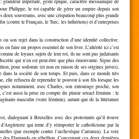
 : grandeur impériale, geste épique, caractère messianique de
l pour Philippe, le roi capable de gérer un empire depuis son
les deux souverains, avec une crispation beaucoup plus grande
n (contre le Français, le Turc, les luthériens) et d’entreprises
n ou son rejet dans la construction d’une identité collective.
 en faire un propos essentiel de son livre. L’altérité ici c’est
comme de loyaux sujets de leur roi, ils ne sont pas judaïsants
é discrète qui n’en est peut-être que plus émouvante. Signe des
tion, pour sodomie (et non en raison de ses origines juives),
e dans la société de son temps. Et puis, dans ce monde très
e, elle refusera de reprendre le pouvoir à son fils lorsque les
alogues notamment, avec Charles, son entourage proche, son
, c’est aussi la prise en compte du plaisir sexuel féminin : le
ginaire masculin (voire féminin), autant que de la littérature
oi, dialoguant à Bruxelles avec des protestants qu’il trouve
’Angleterre qui tente d’y réimporter le catholicisme par la
onnelles (par exemple contre l’archevêque Carranza). La voix
ore des Flamands en rébellion. Concernant ces deux dernières