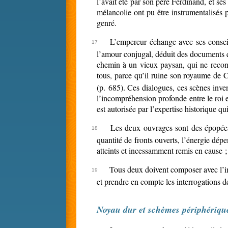
l’avait été par son père Ferdinand, et ses
mélancolie ont pu être instrumentalisés 
genré.
L’empereur échange avec ses conseill
l’amour conjugal, déduit des documents q
chemin à un vieux paysan, qui ne reconn
tous, parce qu’il ruine son royaume de C
(p. 685). Ces dialogues, ces scènes inve
l’incompréhension profonde entre le roi et
est autorisée par l’expertise historique qu
Les deux ouvrages sont des épopées 
quantité de fronts ouverts, l’énergie dépe
atteints et incessamment remis en cause 
Tous deux doivent composer avec l’ima
et prendre en compte les interrogations d
Noyau dur et schèmes périphériqu