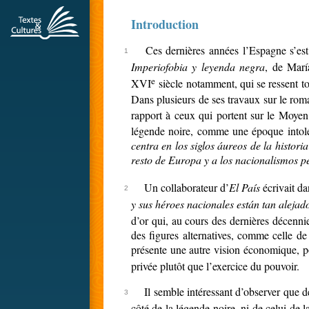
Introduction
Ces dernières années l’Espagne s’est
Imperiofobia y leyenda negra
, de Marí
e
XVI
siècle notamment, qui se ressent to
Dans plusieurs de ses travaux sur le roman
rapport à ceux qui portent sur le Moye
légende noire, comme une époque intolé
centra en los siglos áureos de la histor
resto de Europa y a los nacionalismos pe
Un collaborateur d’
El País
écrivait d
y sus héroes nacionales están tan aleja
d’or qui, au cours des dernières décennie
des figures alternatives, comme celle d
présente une autre vision économique, po
privée plutôt que l’exercice du pouvoir.
Il semble intéressant d’observer que d
côté de la légende noire, ni de celui de