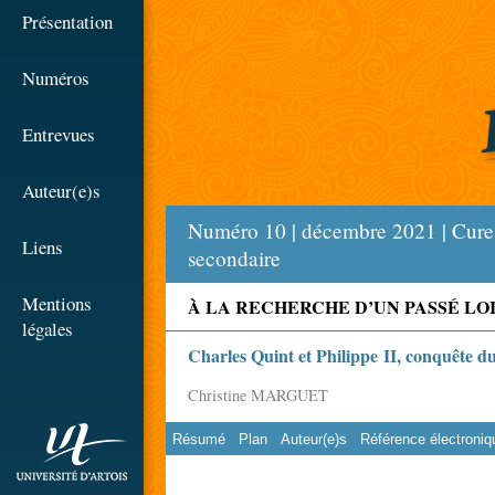
☰
Présentation
Numéros
Entrevues
Auteur(e)s
Numéro 10 | décembre 2021 | Cures d
Liens
secondaire
Mentions
À LA RECHERCHE D’UN PASSÉ LOINTAIN :
légales
Charles Quint et Philippe II, conquête d
Christine MARGUET
Résumé
Plan
Auteur(e)s
Référence électroniq
rien