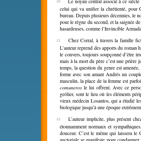
Le noyau central associé à ce siècle
celui qui va unifier la chrétienté, pour
bureau. Depuis plusieurs décennies, le n
pour le règne du second, et la saignée de 
hasardeuses, comme l’Invincible Armada
Chez Corral, à travers la famille fic
L’auteur reprend des apports du roman hist
le convers, toujours soupçonné d’être irr
mais à la mort du père c’est une prière j
temps, la question du genre est amenée, 
forme avec son amant Andrés un couple n
masculin, la place de la femme est parfois
comuneros
le lui offrent. Avec ce pers
geôlier, sont le lieu où les éléments pér
vieux médecin Losantos, qui a étudié les 
biologique jusqu’à une époque extrêmeme
L’auteur implicite, plus présent che
étonnamment normaux et sympathiques, là
douceur. C’est le même qui laissera le G
auctoriale se manifeste pour condamner 