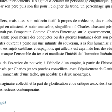
 rares interlocuteurs. Il s’agit ici d’éclairer un personnage énigmatique
par son père puis son fils pour l’éloigner du trône, un personnage qui 
ers, mais aussi son médecin fictif, à propos de médecine, des rituels 
ui en attestent. A noter une scène, singulière, où Charles, chassant p
aît pas l’empereur. Comme Charles l’interroge sur le gouvernement, i
astille pour mener des conquêtes ou des guerres lointaines dont son pe
ntés ouvrent à peine sur une intimité du souverain, à la fois humanisé 
 ses sujets castillans et espagnols, qui ailleurs est exprimée lors des ré
i marque l’ensemble du texte et manifeste l’intérêt de l’invention littérair
de l’exercice du pouvoir, à l’échelle d’un empire, à partir de l’hist
nsée par Charles (et ses proches conseillers, avec l’épuisement de Gattina
; l’immensité d’une tâche, qui accable les deux monarques.
ginaire collectif et la part de glorification et de critique associées à
es lecteurs contemporains.
es
15