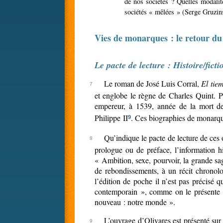
de nos sociétés ? Quelles modalité
sociétés « mêlées » (Serge Gruzinsk
Vies de monarques : le retour du
Le pacte de lecture : Histoire/ficti
Le roman de José Luis Corral,
El tie
et englobe le règne de Charles Quint. P
empereur, à 1539, année de la mort de 
Philippe II
. Ces biographies de monarque
9
Qu’indique le pacte de lecture de ces 
prologue ou de préface, l’information hi
« Ambition, sexe, pourvoir, la grande sa
de rebondissements, à un récit chronolo
l’édition de poche il n’est pas précisé 
contemporain », comme on le présente s
nouveau : notre monde ».
L’ouvrage d’Olivares est présenté sur