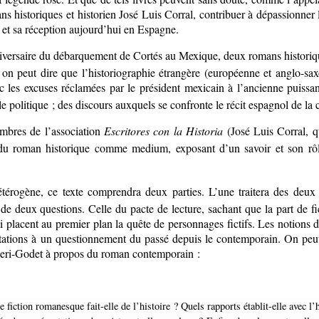
ans historiques et historien José Luis Corral, contribuer à dépassionner 
r et sa réception aujourd’hui en Espagne.
niversaire du débarquement de Cortés au Mexique, deux romans historique
i on peut dire que l’historiographie étrangère (européenne et anglo-sa
c les excuses réclamées par le président mexicain à l’ancienne puissa
 le politique ; des discours auxquels se confronte le récit espagnol de la
mbres de l’association
Escritores con la Historia
(José Luis Corral, qu
du roman historique comme medium, exposant d’un savoir et son rôle 
érogène, ce texte comprendra deux parties. L’une traitera des deux œ
de deux questions. Celle du pacte de lecture, sachant que la part de 
 placent au premier plan la quête de personnages fictifs. Les notions 
ptations à un questionnement du passé depuis le contemporain. On peu
ivieri-Godet à propos du roman contemporain :