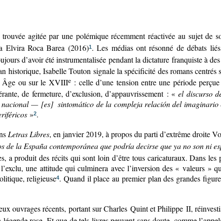
 trouvée agitée par une polémique récemment réactivée au sujet de son
a Elvira Roca Barea (2016)
. Les médias ont résonné de débats liés 
1
ujours d’avoir été instrumentalisée pendant la dictature franquiste à de
 historique, Isabelle Touton signale la spécificité des romans centrés s
e
n Âge ou sur le XVIII
: celle d’une tension entre une période perçue
rante, de fermeture, d’exclusion, d’appauvrissement : «
el discurso d
ia nacional — [es] sintomático de la compleja relación del imaginario 
riféricos
»
.
2
ans
Letras Libres
, en janvier 2019, à propos du parti d’extrême droite V
dos de la España contemporánea que podría decirse que ya no son ni e
s, a produit des récits qui sont loin d’être tous caricaturaux. Dans les
e l’exclu, une attitude qui culminera avec l’inversion des « valeurs 
litique, religieuse
. Quand il place au premier plan des grandes figur
4
eux ouvrages récents, portant sur Charles Quint et Philippe II, réinvest
 la légende rose. Et que de tels livres peuvent sans doute, comme l’app