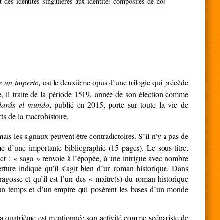
t des identités singulières aux identités composites de nos
de un imperio,
est le deuxième opus d’une trilogie qui précède
, il traite de la période 1519, année de son élection comme
darás el mundo
, publié en 2015, porte sur toute la vie de
ts de la macrohistoire.
ais les signaux peuvent être contradictoires. S’il n’y a pas de
me d’une importante bibliographie (15 pages). Le sous-titre,
act : « saga » renvoie à l’épopée, à une intrigue avec nombre
erture indique qu’il s’agit bien d’un roman historique. Dans
ragosse et qu’il est l’un des « maître(s) du roman historique
’un temps et d’un empire qui posèrent les bases d’un monde
 la quatrième est mentionnée son activité comme scénariste de