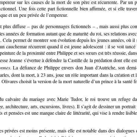
’empereur sur les causes de la mort de son père est récurrente. Par un
ctionnel. Une fois cette part fictionnelle bien affirmée, et si elle tra
tique et un peu privée de l’empereur.
t plus diffuse – pas de personnages fictionnels – , mais aussi plus con
 les années de formation autant que de maturité du roi, ses relations avec
n. C
ela permet de montrer son évolution depuis les jeunes années, où i
e un cauchemar récurrent quand il est jeune adolescent : il se voit tancé
peinture de la proximité entre Philippe et ses sœurs est très réussie, dan
cesse Jeanne s’évertue à défendre la Castille de la prédation dont elle e
ormes
. La défiance de Philippe envers don Juan d’Autriche, son demi-
arles, dont la mort, à 23 ans, joue un rôle important dans la création et
ié. Olivares choisit la version de la mort naturelle d’un prince à la san
du calvaire du mariage avec Marie Tudor, le roi trouve un refuge da
, architecture, arts, excursions, livres).
Il s’agit de dessiner un portrait
 et pensées est une marque claire de littérarité, qui vise à rendre lisi
s privées est moins présente, mais elle est notable dans des dialogues e