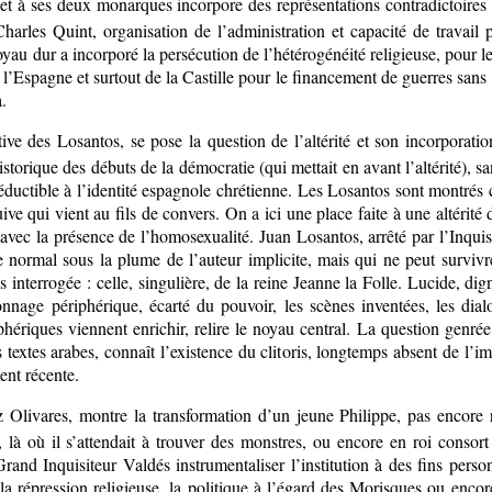
 et à ses deux monarques incorpore des représentations contradictoires
 Charles Quint, organisation de l’administration et capacité de travai
oyau dur a incorporé la persécution de l’hétérogénéité religieuse, pour 
l’Espagne et surtout de la Castille pour le financement de guerres sans fi
.
tive des Losantos, se pose la question de l’altérité et son incorporatio
orique des débuts de la démocratie (qui mettait en avant l’altérité), sans
éductible à l’identité espagnole chrétienne. Les Losantos sont montrés 
uive qui vient au fils de convers. On a ici une place faite à une altérit
avec la présence de l’homosexualité. Juan Losantos, arrêté par l’Inquisi
ormal sous la plume de l’auteur implicite, mais qui ne peut survivr
 interrogée : celle, singulière, de la reine Jeanne la Folle. Lucide, dign
onnage périphérique, écarté du pouvoir, les scènes inventées, les di
iphériques viennent enrichir, relire le noyau central. La question genrée
textes arabes, connaît l’existence du clitoris, longtemps absent de l’ima
nt récente.
z Olivares, montre la transformation d’un jeune Philippe, pas encore r
 où il s’attendait à trouver des monstres, ou encore en roi consort d
rand Inquisiteur Valdés instrumentaliser l’institution à des fins pers
la répression religieuse, la politique à l’égard des Morisques ou enc