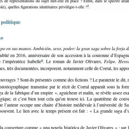
s de représentations du sujet met-elle en place ? Enfin, dans le spectre allan
i), quelles figurations identitaires privilégie-t-elle ?
.
7
 politique
on
mpo en sus manos. Ambición, sexo, poder: la gran saga sobre la forja 
ublié en 2016, anniversaire de son accession à la couronne d’Espagne
l’impératrice Isabelle
. Le roman de Javier Olivares,
Felipe. Here
8
s, très documentées, incorporent, notamment celle de Corral, les appor
ouvrages ? Sont-ils présentés comme des fictions ? Le paratexte le dit, m
storiographique transmise par le récit de Corral apparaît sous la for
ga de la fabrique d’un empire », aguicheur et malin, se révèle assez ex
gique, et c’est bien tout cela qu’on trouve ici. La quatrième de couv
que l’auteur occupe une chaire d’histoire médiévale à l’université de Sa
ouvent. Le lien avec le temps présent est fait : « La grande saga d
 la couverture comme « una novela histórica de Javier Olivares » ; sur