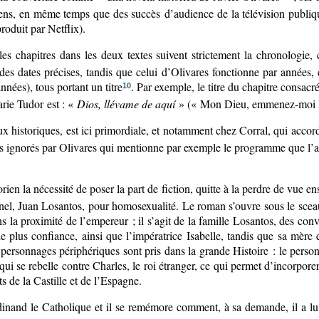
oriens, en même temps que des succès d’audience de la télévision publiq
produit par Netflix).
 les chapitres dans les deux textes suivent strictement la chronologie
es dates précises, tandis que celui d’Olivares fonctionne par années, 
nées), tous portant un titre
. Par exemple, le titre du chapitre consacr
10
arie Tudor est : «
Dios, llévame de aquí
» (« Mon Dieu, emmenez-moi lo
avaux historiques, est ici primordiale, et notamment chez Corral, qui acco
 ignorés par Olivares qui mentionne par exemple le programme que l’ar
rien la nécessité de poser la part de fiction, quitte à la perdre de vue en
nel, Juan Losantos, pour homosexualité. Le roman s’ouvre sous le sceau de
 la proximité de l’empereur ; il s’agit de la famille Losantos, des conve
e plus confiance, ainsi que l’impératrice Isabelle, tandis que sa mère 
s personnages périphériques sont pris dans la grande Histoire : le per
 qui se rebelle contre Charles, le roi étranger, ce qui permet d’incorpore
s de la Castille et de l’Espagne.
inand le Catholique et il se remémore comment, à sa demande, il a lui