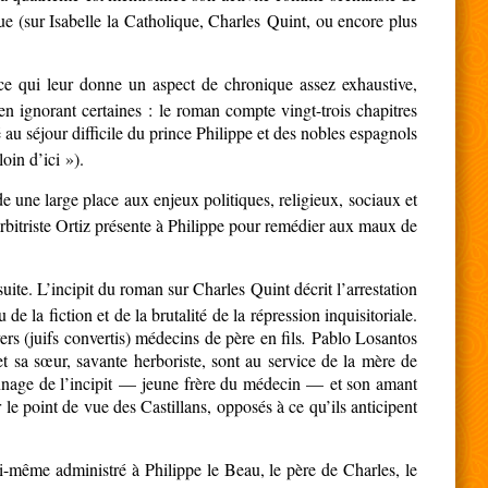
ue (sur Isabelle la Catholique, Charles Quint, ou encore plus
, ce qui leur donne un aspect de chronique assez exhaustive,
en ignorant certaines : le roman compte vingt-trois chapitres
é au séjour difficile du prince Philippe et des nobles espagnols
in d’ici »).
rde une large place aux enjeux politiques, religieux, sociaux et
bitriste Ortiz présente à Philippe pour remédier aux maux de
suite. L’incipit du roman sur Charles Quint décrit l’arrestation
 la fiction et de la brutalité de la répression inquisitoriale.
rs (juifs convertis) médecins de père en fils
.
Pablo Losantos
et sa sœur, savante herboriste, sont au service de la mère de
sonnage de l’incipit — jeune frère du médecin — et son amant
r le point de vue des Castillans, opposés à ce qu’ils anticipent
-même administré à Philippe le Beau, le père de Charles, le