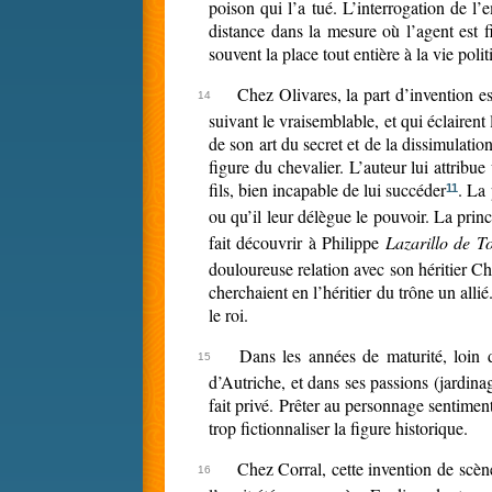
poison qui l’a tué. L’interrogation de l
distance dans la mesure où l’agent est fi
souvent la place tout entière à la vie poli
Chez Olivares, la part d’invention es
suivant le vraisemblable, et qui éclairent
de son art du secret et de la dissimulatio
figure du chevalier. L’auteur lui attribu
fils, bien incapable de lui succéder
. La 
11
ou qu’il leur délègue le pouvoir. La prin
fait découvrir à Philippe
Lazarillo de T
douloureuse relation avec son héritier Ch
cherchaient en l’héritier du trône un all
le roi.
Dans les années de maturité, loin 
d’Autriche, et dans ses passions (jardinage
fait privé. P
rêter au personnage sentiments
trop fictionnaliser la figure historique.
Chez Corral, cette invention de scène