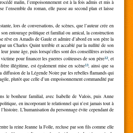
 procédé malin, l’empoisonnement est à la fois admis et mis à
verse l’ensemble du roman, elle passe au second plan et laisse
stante, lors de conversations, de scènes, que l’auteur crée en
 son entourage politique et familial ou amical, la construction
l se rêve en Amadis de Gaule et admire d’abord en son père la
 par un Charles Quint terrible et accablé par la nullité de son
s leur jeune âge, puis lorsqu’elles sont des conseillères avisées
st victime pour financer les guerres coûteuses de son père
, et
12
frère illégitime, est également mise en scène
,
ainsi que
sa
13
 la diffusion de la Légende Noire par les rebelles flamands qui
té fragile, plutôt que celle d’un empoisonnement commandité par
ns le bonheur familial, avec Isabelle de Valois, puis Anne
 politique, en incorporant le relationnel qui n’est jamais tout à
ble l’histoire. L’humanisation du personnage évite cependant de
ntre la reine Jeanne la Folle, recluse par son fils comme elle